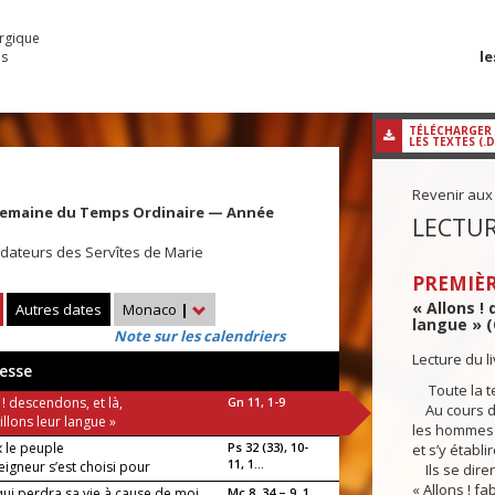
urgique
le
es
TÉLÉCHARGER
LES TEXTES (.
Revenir aux
Semaine du Temps Ordinaire — Année
LECTUR
ndateurs des Servîtes de Marie
PREMIÈR
« Allons !
Autres dates
Monaco
|
langue » (
Note sur les calendriers
Lecture du l
esse
Toute la te
 ! descendons, et là,
Gn 11, 1-9
Au cours de
llons leur langue »
les hommes 
 le peuple
Ps 32 (33), 10-
et s’y établir
11, 1...
eigneur s’est choisi pour
Ils se dirent
e.
« Allons ! f
qui perdra sa vie à cause de moi
Mc 8, 34 – 9, 1