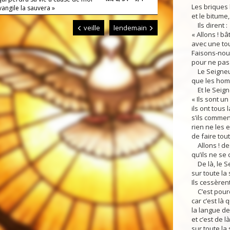
Les briques 
Évangile la sauvera »
et le bitume,
Ils dirent :
veille
lendemain
« Allons ! bâ
avec une tou
Faisons-nou
pour ne pas 
Le Seigneur 
que les hom
Et le Seigne
« Ils sont un
ils ont tous
s’ils commen
rien ne les
de faire tout
Allons ! des
qu’ils ne se
De là, le S
sur toute la 
Ils cessèrent
C’est pourq
car c’est là
la langue de
et c’est de l
sur toute la 