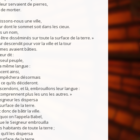
leur servaient de pierres,
 de mortier.
tissons-nous une ville,
r dont le sommet soit dans les cieux.
s un nom,
être disséminés sur toute la surface de la terre. »
descendit pour voir la ville et la tour
mes avaient bâties.
ur dit :
 seul peuple,
 la même langue :
cent ainsi,
 empêchera désormais
 ce qu’ils décideront.
cendons, et là, embrouillons leur langue :
 comprennent plus les uns les autres. »
eigneur les dispersa
surface de la terre.
 donc de bâtir la ville.
uoi on l’appela Babel,
 que le Seigneur embrouilla
s habitants de toute la terre ;
à qu’il les dispersa
surface de la terre.