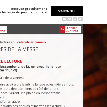
Recevez gratuitement
S'ABONNER
s lectures du jour par courriel
API
LECTURE
A+
DOC)
CONFORT
 lectures du
calendrier romain
.
ES DE LA MESSE
E LECTURE
 descendons, et là, embrouillons leur
Gn 11, 1-9)
ivre de la Genèse
rre avait alors la même langue et les mêmes mots.
 leurs déplacements du côté de l’orient,
découvrirent une plaine en Mésopotamie,
ent.
 l’un à l’autre :
abriquons des briques et mettons-les à cuire ! »