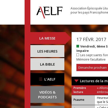
Association Épiscopale Lit
pour les pays Francophon
LA MESSE
17 FÉVR. 2017
Vendredi, 6ème 
Impaire
LES HEURES
Les sept saints fo
Mémoire facultative
LA BIBLE
Dimanche prochain
L'AELF
Lectures de la m
Première
« Allons
VIDÉOS &
lecture
embroui
PODCASTS
Heureux
Psaume
que le S
domain
« Celui 