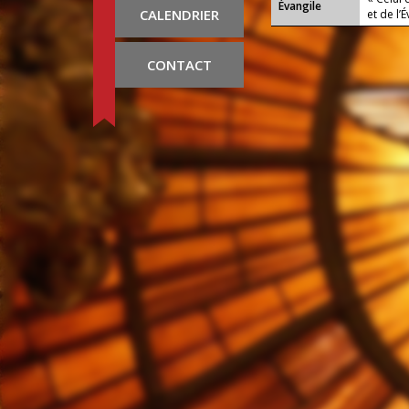
Évangile
CALENDRIER
et de l’
CONTACT