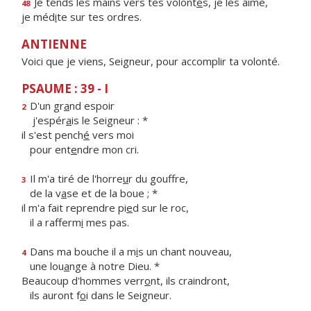
Je tends les mains vers tes volont
é
s, je les aime,
48
je méd
i
te sur tes ordres.
ANTIENNE
Voici que je viens, Seigneur, pour accomplir ta volonté.
PSAUME : 39 - I
D'un gr
a
nd espoir
2
j'espér
a
is le Seigneur : *
il s'est pench
é
vers moi
pour ent
e
ndre mon cri.
Il m'a tiré de l'horre
u
r du gouffre,
3
de la v
a
se et de la boue ; *
il m'a fait reprendre pi
e
d sur le roc,
il a rafferm
i
mes pas.
Dans ma bouche il a m
i
s un chant nouveau,
4
une lou
a
nge à notre Dieu. *
Beaucoup d'hommes verr
o
nt, ils craindront,
ils auront f
o
i dans le Seigneur.