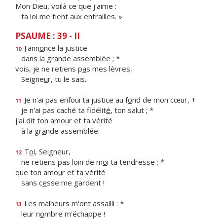
Mon Dieu, voilà ce que j'aime :
ta loi me ti
e
nt aux entrailles. »
PSAUME : 39 - II
J'ann
o
nce la justice
10
dans la gr
a
nde assemblée ; *
vois, je ne retiens p
a
s mes lèvres,
Seigne
u
r, tu le sais.
Je n'ai pas enfoui ta justice au f
o
nd de mon cœur, +
11
je n'ai pas caché ta fidélit
é
, ton salut ; *
j'ai dit ton amo
u
r et ta vérité
à la gr
a
nde assemblée.
T
o
i, Seigneur,
12
ne retiens pas loin de m
o
i ta tendresse ; *
que ton amo
u
r et ta vérité
sans c
e
sse me gardent !
Les malhe
u
rs m'ont assailli : *
13
leur n
o
mbre m'échappe !