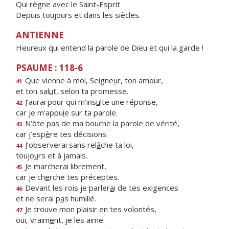
Qui règne avec le Saint-Esprit
Depuis toujours et dans les siècles.
ANTIENNE
Heureux qui entend la parole de Dieu et qui la garde !
PSAUME : 118-6
Que vienne à moi, Seigne
u
r, ton amour,
41
et ton sal
u
t, selon ta promesse.
J’aurai pour qui m’ins
u
lte une réponse,
42
car je m’appu
i
e sur ta parole.
N’ôte pas de ma bouche la par
o
le de vérité,
43
car j’esp
è
re tes décisions.
J’observerai sans rel
â
che ta loi,
44
toujo
u
rs et à jamais.
Je marcher
a
i librement,
45
car je ch
e
rche tes préceptes.
Devant les rois je parler
a
i de tes exigences
46
et ne serai p
a
s humilié.
Je trouve mon plais
i
r en tes volontés,
47
oui, vraim
e
nt, je les aime.