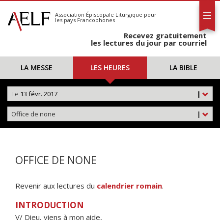
L'AELF
S'abonner
Association Épiscopale Liturgique
pour
les pays Francophones
Calendrier
Recevez gratuitement
Contact
les lectures du jour par courriel
LA MESSE
LES HEURES
LA BIBLE
Le
13 févr. 2017
|
Office de none
|
OFFICE DE NONE
Revenir aux lectures du
calendrier romain
.
INTRODUCTION
V/ Dieu, viens à mon aide,