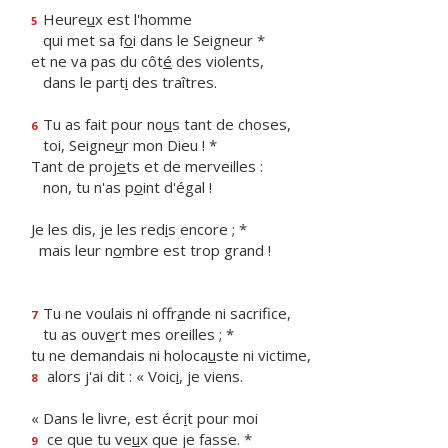
Heure
u
x est l'homme
5
qui met sa f
o
i dans le Seigneur *
et ne va pas du côt
é
des violents,
dans le part
i
des traîtres.
Tu as fait pour no
u
s tant de choses,
6
toi, Seigne
u
r mon Dieu ! *
Tant de proj
e
ts et de merveilles :
non, tu n'as p
o
int d'égal !
Je les dis, je les red
i
s encore ; *
mais leur n
o
mbre est trop grand !
Tu ne voulais ni offr
a
nde ni sacrifice,
7
tu as ouv
e
rt mes oreilles ; *
tu ne demandais ni holoca
u
ste ni victime,
alors j'ai dit : « Voic
i
, je viens.
8
« Dans le livre, est écr
i
t pour moi
ce que tu ve
u
x que je fasse. *
9