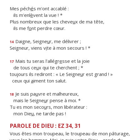
Mes péch
é
s m'ont accablé :
ils m'enl
è
vent la vue ! *
Plus nombreux que les cheve
u
x de ma tête,
ils me f
o
nt perdre cœur.
Daigne, Seigne
u
r, me délivrer ;
14
Seigneur, viens v
i
te à mon secours ! *
Mais tu seras l'allégr
e
sse et la joie
17
de tous ce
u
x qui te cherchent ; *
toujours ils rediront : « Le Seigne
u
r est grand ! »
ceux qui
a
iment ton salut.
Je suis pa
u
vre et malheureux,
18
mais le Seigne
u
r pense à moi. *
Tu es mon seco
u
rs, mon libérateur :
mon Die
u
, ne tarde pas !
PAROLE DE DIEU : EZ 34, 31
Vous êtes mon troupeau, le troupeau de mon pâturage,