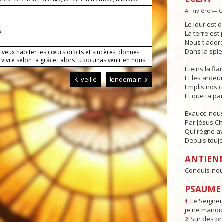
A. Rivière — 
Le jour est d
6
La terre est 
Nous t'adoro
Dans la sple
 veux habiter les cœurs droits et sincères, donne-
vivre selon ta grâce ; alors tu pourras venir en nous
faire ta demeure.
Éteins la f
Et les ardeur
veille
lendemain
Emplis nos 
Et que ta pa
Exauce-nous
Par Jésus Ch
Qui règne av
Depuis toujo
ANTIEN
Conduis-nous
PSAUME 
Le Seigne
1
je ne m
a
nqu
Sur des pr
2