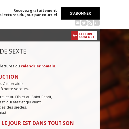
Recevez gratuitement
S'ABONNER
s lectures du jour par courriel
API
LECTURE
A+
CONFORT
 DE SEXTE
 lectures du
calendrier romain
.
UCTION
ns à mon aide,
 à notre secours.
e, et au Fils et au Saint-Esprit,
st, qui était et qui vient,
cles des siècles.
ia.)
 LE JOUR EST DANS TOUT SON