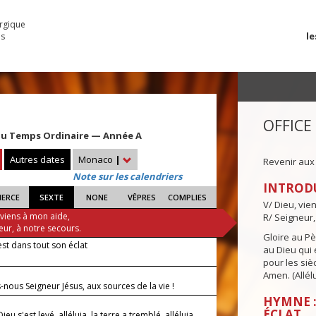
urgique
le
es
OFFICE
u Temps Ordinaire — Année A
Autres dates
Monaco
|
Revenir aux
Note sur les calendriers
INTROD
IERCE
SEXTE
NONE
VÊPRES
COMPLIES
V/ Dieu, vie
 viens à mon aide,
R/ Seigneur,
eur, à notre secours.
Gloire au Pèr
est dans tout son éclat
au Dieu qui e
pour les siè
Amen. (Allélu
nous Seigneur Jésus, aux sources de la vie !
HYMNE :
ÉCLAT
eu s'est levé, alléluia, la terre a tremblé, alléluia.