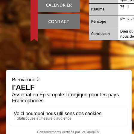
CALENDRIER
75 - II
Psaume
Rm 8, 2
CONTACT
Péricope
Dieu qui
Conclusion
nous de 
pour y 