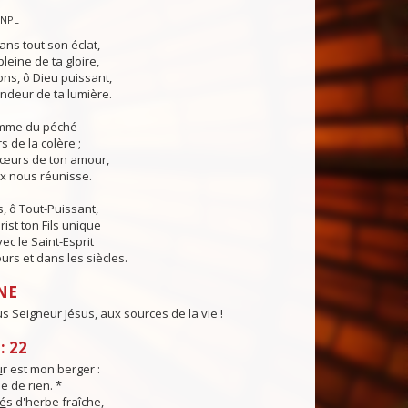
CNPL
ans tout son éclat,
pleine de ta gloire,
ns, ô Dieu puissant,
ndeur de ta lumière.
lamme du péché
s de la colère ;
cœurs de ton amour,
ix nous réunisse.
, ô Tout-Puissant,
rist ton Fils unique
ec le Saint-Esprit
urs et dans les siècles.
NE
 Seigneur Jésus, aux sources de la vie !
: 22
u
r est mon berger :
e de rien. *
é
s d'herbe fraîche,