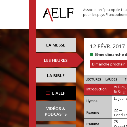
Association Épiscopale Lit
pour les pays Francophon
LA MESSE
12 FÉVR. 2017
6ème dimanche d
LES HEURES
Dimanche prochain
LA BIBLE
LECTURES
LAUDES
T
V/ Dieu,
Introduction
R/ Seign
L'AELF
Le jour 
...
Hymne
VIDÉOS &
22 —
Psaume
PODCASTS
Conduis-
75 - I —
Psaume
Quand Di