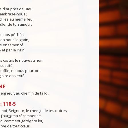
ie d'auprès de Dieu,
, embrase-nous ;
illes au même feu,
ûler de ton amour.
 de nos péchés,
en nous le grain,
ie ensemencé
 et par le Pain.
os cœurs le nouveau nom
suscité,
ouffle, et nous pourrons
loire en vérité.
NE
eigneur, au chemin de ta loi.
 118-5
moi, Seigneur, le chem
i
n de tes ordres ;
 j’aur
a
i ma récompense.
oi comment gard
e
r ta loi,
e
rve de tout cœur.