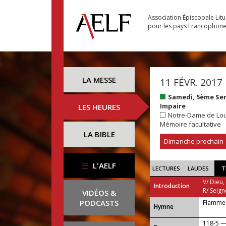
Association Épiscopale Lit
pour les pays Francophon
LA MESSE
11 FÉVR. 2017
Samedi, 5ème Se
Impaire
LES HEURES
Notre-Dame de Lo
Mémoire facultative
LA BIBLE
Dimanche prochain
L'AELF
LECTURES
LAUDES
T
V/ Dieu,
Introduction
R/ Seign
VIDÉOS &
PODCASTS
Flamme 
...
Hymne
118-5 —