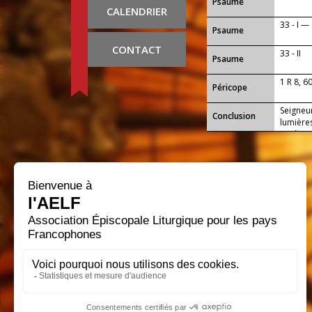
Psaume
CALENDRIER
33 - I 
Psaume
CONTACT
33 - II
Psaume
1 R 8, 6
Péricope
Seigneur
Conclusion
lumières
qu'ils t
Seigneu