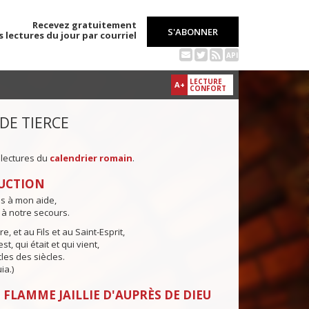
Recevez gratuitement
S'ABONNER
s lectures du jour par courriel
API
LECTURE
A+
CONFORT
 DE TIERCE
 lectures du
calendrier romain
.
UCTION
ns à mon aide,
 à notre secours.
e, et au Fils et au Saint-Esprit,
st, qui était et qui vient,
cles des siècles.
ia.)
 FLAMME JAILLIE D'AUPRÈS DE DIEU