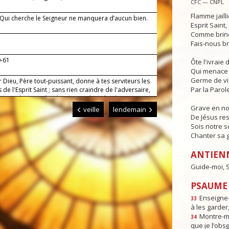
CFC — CNPL
Flamme jaill
— Qui cherche le Seigneur ne manquera d’aucun bien.
Esprit Saint
Comme brind
Fais-nous br
0-61
Ôte l'ivraie
Qui menace 
Germe de v
 Dieu, Père tout-puissant, donne à tes serviteurs les
Par la Parole
 de l'Esprit Saint ; sans rien craindre de l'adversaire,
rouvent leur joie à te louer. Par Jésus, le Christ, notre
r. Amen.
Grave en n
veille
lendemain
De Jésus res
Sois notre s
Chanter sa g
ANTIEN
Guide-moi, S
PSAUME :
Enseigne-
33
à les garder,
Montre-m
34
que je l’obs