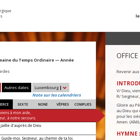
urgique
le
es
OFFICE
maine du Temps Ordinaire — Année
urdes
Revenir aux
INTROD
Autres dates
Luxembourg
|
V/ Dieu, vie
Note sur les calendriers
R/ Seigneur,
IERCE
SEXTE
NONE
VÊPRES
COMPLIES
Gloire au Pèr
au Dieu qui e
 viens à mon aide,
pour les siè
eur, à notre secours.
Amen. (Allélu
jaillie d'auprès de Dieu
HYMNE :
 Guide-moi, Seigneur, au chemin de ta loi.