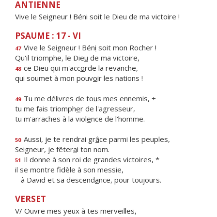
ANTIENNE
Vive le Seigneur ! Béni soit le Dieu de ma victoire !
PSAUME : 17 - VI
Vive le Seigneur ! Bén
i
soit mon Rocher !
47
Qu'il triomphe, le Die
u
de ma victoire,
ce Dieu qui m'acc
o
rde la revanche,
48
qui soumet à mon pouv
o
ir les nations !
Tu me délivres de to
u
s mes ennemis, +
49
tu me fais triomph
e
r de l'agresseur,
tu m'arraches à la viol
e
nce de l'homme.
Aussi, je te rendrai gr
â
ce parmi les peuples,
50
Seigneur, je fêter
a
i ton nom.
Il donne à son roi de gr
a
ndes victoires, *
51
il se montre fidèle à son messie,
à David et sa descend
a
nce, pour toujours.
VERSET
V/ Ouvre mes yeux à tes merveilles,