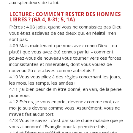
aux splendeurs de ta loi.
LECTURE : COMMENT RESTER DES HOMMES
LIBRES ? (GA 4, 8-31; 5, 1A)
Frères : 4.08 Jadis, quand vous ne connaissiez pas Dieu,
vous étiez esclaves de ces dieux qui, en réalité, n’en
sont pas.
4.09 Mais maintenant que vous avez connu Dieu – ou
plutôt que vous avez été connus par lui – comment
pouvez-vous de nouveau vous tourner vers ces forces
inconsistantes et misérables, dont vous voulez de
nouveau être esclaves comme autrefois ?
4.10 Vous vous pliez à des règles concernant les jours,
les mois, les temps, les années !
4.11 J’ai bien peur de m’être donné, en vain, de la peine
pour vous.
4.12 Frères, je vous en prie, devenez comme moi, car
moi je suis devenu comme vous. Assurément, vous ne
m’avez fait aucun tort.
4.13 Vous le savez : c’est par suite d’une maladie que je
vous ai annoncé l’Évangile pour la première fois ;
4.14 et l’épreuve qu’était pour vous ce corps malade,