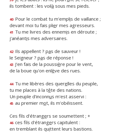
ils tombent : les voil
à
sous mes pieds.
Pour le combat tu m'empl
i
s de vaillance ;
40
devant moi tu fais pli
e
r mes agresseurs.
Tu me livres des ennem
i
s en déroute ;
41
j'anéant
i
s mes adversaires.
Ils appellent ? p
a
s de sauveur !
42
le Seigneur ? p
a
s de réponse !
J'en fais de la poussi
è
re pour le vent,
43
de la boue qu'on enl
è
ve des rues.
Tu me libères des quer
e
lles du peuple,
44
tu me places à la t
ê
te des nations.
Un peuple d'inconn
u
s m'est asservi :
au premier m
o
t, ils m'obéissent.
45
Ces fils d'étrang
e
rs se soumettent ; +
ces fils d'étrang
e
rs capitulent :
46
en tremblant ils qu
i
ttent leurs bastions.