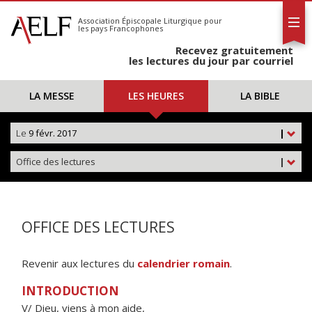
L'AELF
S'abonner
Association Épiscopale Liturgique
pour
les pays Francophones
Calendrier
Recevez gratuitement
Contact
les lectures du jour par courriel
LA MESSE
LES HEURES
LA BIBLE
Le
9 févr. 2017
|
Office des lectures
|
OFFICE DES LECTURES
Revenir aux lectures du
calendrier romain
.
INTRODUCTION
V/ Dieu, viens à mon aide,