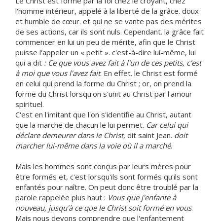
Le Christ est formé par la foi chez le croyant, chez
l'homme intérieur, appelé à la liberté de la grâce. doux
et humble de cœur. et qui ne se vante pas des mérites
de ses actions, car ils sont nuls. Cependant. la grâce fait
commencer en lui un peu de mérite, afin que le Christ
puisse l'appeler un « petit ». c'est-à-dire lui-même, lui
qui a dit
: Ce que vous avez fait à l'un de ces petits, c'est
à moi que vous l'avez fait
. En effet. le Christ est formé
en celui qui prend la forme du Christ ; or, on prend la
forme du Christ lorsqu'on s'unit au Christ par l'amour
spirituel.
C'est en l'imitant que l'on s'identifie au Christ, autant
que la marche de chacun le lui permet.
Car celui qui
déclare demeurer dans le Christ
, dit saint Jean.
doit
marcher lui-même dans la voie où il a marché
.
Mais les hommes sont conçus par leurs mères pour
être formés et, c'est lorsqu'ils sont formés qu'ils sont
enfantés pour naître. On peut donc être troublé par la
parole rappelée plus haut :
Vous que j'enfante à
nouveau, jusqu'à ce que le Christ soit formé en vous
.
Mais nous devons comprendre que l'enfantement