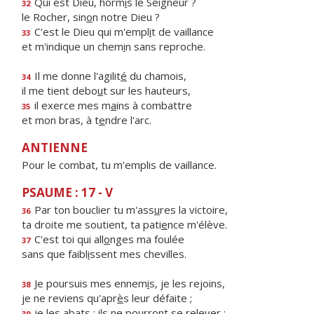
Qui est Dieu, horm
i
s le Seigneur ?
32
le Rocher, sin
o
n notre Dieu ?
C'est le Dieu qui m'empl
i
t de vaillance
33
et m'indique un chem
i
n sans reproche.
Il me donne l'agilit
é
du chamois,
34
il me tient debo
u
t sur les hauteurs,
il exerce mes m
a
ins à combattre
35
et mon bras, à t
e
ndre l'arc.
ANTIENNE
Pour le combat, tu m'emplis de vaillance.
PSAUME : 17 - V
Par ton bouclier tu m'ass
u
res la victoire,
36
ta droite me soutient, ta pati
e
nce m'élève.
C'est toi qui all
o
nges ma foulée
37
sans que faibl
i
ssent mes chevilles.
Je poursuis mes ennem
i
s, je les rejoins,
38
je ne reviens qu'apr
è
s leur défaite ;
je les abats : ils ne pourr
o
nt se relever ;
39