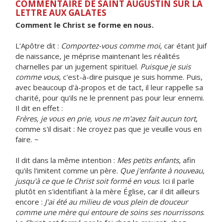
COMMENTAIRE DE SAINT AUGUSTIN SUR LA
LETTRE AUX GALATES
Comment le Christ se forme en nous.
L'Apôtre dit :
Comportez-vous comme moi
, car étant Juif
de naissance, je méprise maintenant les réalités
charnelles par un jugement spirituel.
Puisque je suis
comme vous
, c'est-à-dire puisque je suis homme. Puis,
avec beaucoup d'à-propos et de tact, il leur rappelle sa
charité, pour qu'ils ne le prennent pas pour leur ennemi.
Il dit en effet :
Frères, je vous en prie, vous ne m'avez fait aucun tort
,
comme s'il disait : Ne croyez pas que je veuille vous en
faire. ~
Il dit dans la même intention :
Mes petits enfants
, afin
qu'ils l'imitent comme un père.
Que j'enfante à nouveau,
jusqu'à ce que le Christ soit formé en vous
. Ici il parle
plutôt en s'identifiant à la mère Église, car il dit ailleurs
encore :
J'ai été au milieu de vous plein de douceur
comme une mère qui entoure de soins ses nourrissons
.