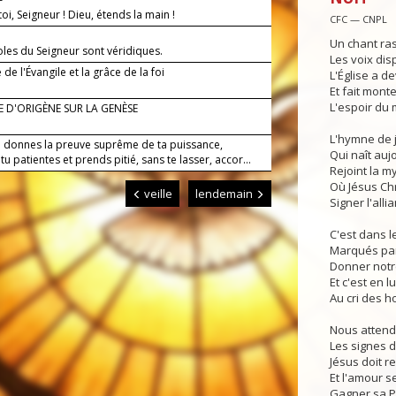
oi, Seigneur ! Dieu, étends la main !
CFC — CNPL
Un chant ra
oles du Seigneur sont véridiques.
Les voix dis
é de l'Évangile et la grâce de la foi
L'Église a d
Et fait mont
L'espoir du
 D'ORIGÈNE SUR LA GENÈSE
L'hymne de j
i donnes la preuve suprême de ta puissance,
Qui naît auj
tu patientes et prends pitié, sans te lasser, accor...
Rejoint la m
Où Jésus Chri
veille
lendemain
Signer l'alli
C'est dans l
Marqués par 
Donner notr
Et c'est en 
Au cri des 
Nous attendo
Les signes d
Jésus doit re
Et l'amour s
Gagner sa 