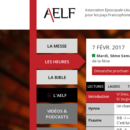
Association Épiscopale Lit
pour les pays Francophon
LA MESSE
7 FÉVR. 2017
Mardi, 5ème Sem
de la férie
LES HEURES
Dimanche prochain
LA BIBLE
LECTURES
LAUDES
T
V/ Dieu,
L'AELF
Introduction
R/ Seign
Un chan
...
Hymne
VIDÉOS &
PODCASTS
9 B - I 
Psaume
C'est lu
9 B - II 