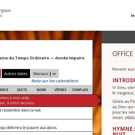
urgique
le
es
OFFICE
aine du Temps Ordinaire — Année Impaire
Revenir aux
Autres dates
Monaco
|
INTROD
Note sur les calendriers
V/ Dieu, vie
IERCE
SEXTE
NONE
VÊPRES
COMPLIES
R/ Seigneur,
 viens à mon aide,
Gloire au Pèr
eur, à notre secours.
au Dieu qui e
t rassemble dans la nuit
pour les siè
Amen. (Allélu
—
i qui délivrera le pauvre aux abois.
HYMNE :
NUIT
—