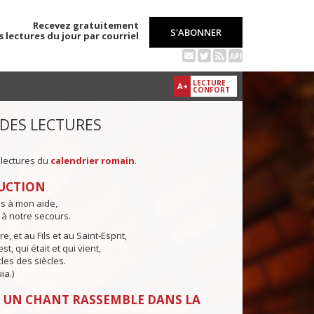
Recevez gratuitement
S'ABONNER
s lectures du jour par courriel
API
LECTURE
A+
CONFORT
 DES LECTURES
 lectures du
calendrier romain
.
UCTION
ns à mon aide,
 à notre secours.
e, et au Fils et au Saint-Esprit,
st, qui était et qui vient,
cles des siècles.
ia.)
 UN CHANT RASSEMBLE DANS LA