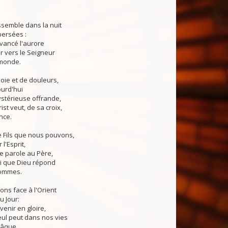
ssemble dans la nuit
persées :
evancé l'aurore
er vers le Seigneur
 monde.
oie et de douleurs,
ourd'hui
ystérieuse offrande,
st veut, de sa croix,
ance.
e Fils que nous pouvons,
l'Esprit,
e parole au Père,
lui que Dieu répond
hommes.
ns face à l'Orient
u Jour:
venir en gloire,
eul peut dans nos vies
Pâque.