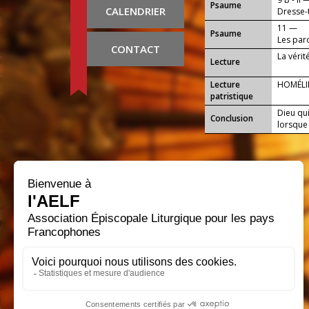
Psaume
CALENDRIER
Dresse-t
11 —
Psaume
Les par
CONTACT
La vérit
Lecture
Lecture
HOMÉLIE
patristique
Dieu qu
Conclusion
lorsque 