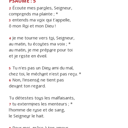
PSAUME : 5
Écoute mes par
o
les, Seigneur,
2
compr
e
nds ma plainte ; *
entends ma v
o
ix qui t'appelle,
3
ô mon R
o
i et mon Dieu !
Je me tourne vers t
o
i, Seigneur,
4
au matin, tu éco
u
tes ma voix ; *
au matin, je me prép
a
re pour toi
et je r
e
ste en éveil.
Tu n'es pas un Die
u
ami du mal,
5
chez toi, le méch
a
nt n'est pas reçu. *
Non, l'insens
é
ne tient pas
6
dev
a
nt ton regard.
Tu détestes to
u
s les malfaisants,
tu exterm
i
nes les menteurs ; *
7
l'homme de r
u
se et de sang,
le Seigne
u
r le hait.
Pour moi, gr
â
ce à ton amour,