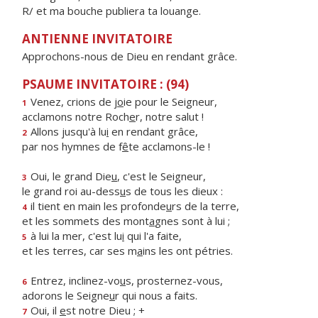
R/ et ma bouche publiera ta louange.
ANTIENNE INVITATOIRE
Approchons-nous de Dieu en rendant grâce.
PSAUME INVITATOIRE : (94)
Venez, crions de j
o
ie pour le Seigneur,
1
acclamons notre Roch
e
r, notre salut !
Allons jusqu'à lu
i
en rendant grâce,
2
par nos hymnes de f
ê
te acclamons-le !
Oui, le grand Die
u
, c'est le Seigneur,
3
le grand roi au-dess
u
s de tous les dieux :
il tient en main les profonde
u
rs de la terre,
4
et les sommets des mont
a
gnes sont à lui ;
à lui la mer, c'est lu
i
qui l'a faite,
5
et les terres, car ses m
a
ins les ont pétries.
Entrez, inclinez-vo
u
s, prosternez-vous,
6
adorons le Seigne
u
r qui nous a faits.
Oui, il
e
st notre Dieu ; +
7