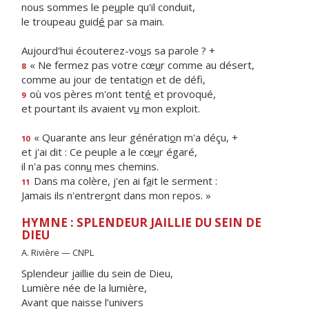
nous sommes le pe
u
ple qu'il conduit,
le troupeau guid
é
par sa main.
Aujourd'hui écouterez-vo
u
s sa parole ? +
« Ne fermez pas votre cœ
u
r comme au désert,
8
comme au jour de tentati
o
n et de défi,
où vos pères m'ont tent
é
et provoqué,
9
et pourtant ils avaient v
u
mon exploit.
« Quarante ans leur générati
o
n m'a déçu, +
10
et j'ai dit : Ce peuple a le cœ
u
r égaré,
il n'a pas conn
u
mes chemins.
Dans ma colère, j'en ai f
a
it le serment :
11
Jamais ils n'entrer
o
nt dans mon repos. »
HYMNE : SPLENDEUR JAILLIE DU SEIN DE
DIEU
A. Rivière — CNPL
Splendeur jaillie du sein de Dieu,
Lumière née de la lumière,
Avant que naisse l’univers