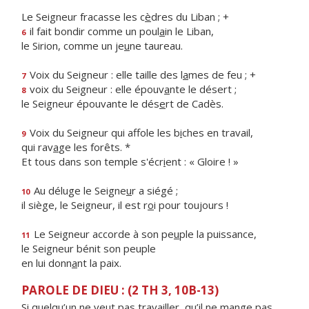
Le Seigneur fracasse les c
è
dres du Liban ; +
il fait bondir comme un poul
a
in le Liban,
6
le Sirion, comme un je
u
ne taureau.
Voix du Seigneur : elle taille des l
a
mes de feu ; +
7
voix du Seigneur : elle épouv
a
nte le désert ;
8
le Seigneur épouvante le dés
e
rt de Cadès.
Voix du Seigneur qui affole les b
i
ches en travail,
9
qui rav
a
ge les forêts. *
Et tous dans son temple s'écr
i
ent : « Gloire ! »
Au déluge le Seigne
u
r a siégé ;
10
il siège, le Seigneur, il est r
o
i pour toujours !
Le Seigneur accorde à son pe
u
ple la puissance,
11
le Seigneur bénit son peuple
en lui donn
a
nt la paix.
PAROLE DE DIEU : (2 TH 3, 10B-13)
Si quelqu’un ne veut pas travailler, qu’il ne mange pas