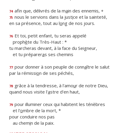
afin que, délivrés de la m
a
in des ennemis, +
74
nous le servions dans la just
i
ce et la sainteté,
75
en sa présence, tout au l
o
ng de nos jours.
Et toi, petit enfant, tu seras appelé
76
proph
è
te du Très-Haut : *
tu marcheras devant, à la face du Seigneur,
et tu préparer
a
s ses chemins
pour donner à son peuple de conn
a
ître le salut
77
par la rémissi
o
n de ses péchés,
grâce à la tendresse, à l'amo
u
r de notre Dieu,
78
quand nous visite l'
a
stre d'en haut,
pour illuminer ceux qui habitent les ténèbres
79
et l'
o
mbre de la mort, *
pour conduire nos pas
au chem
i
n de la paix.