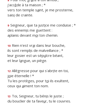
8
j'acc
è
de à ta maison ; *
vers ton temple s
a
int, je me prosterne,
sais
i
de crainte.
Seigneur, que ta just
i
ce me conduise ; *
9
des ennem
i
s me guettent :
aplanis devant m
o
i ton chemin.
Rien n'est vr
a
i dans leur bouche,
10
ils sont rempl
i
s de malveillance ; *
leur gosier est un sép
u
lcre béant,
et leur l
a
ngue, un piège.
Allégresse pour qui s'abr
i
te en toi,
12
j
o
ie éternelle ! *
Tu les protèges, pour t
o
i ils exultent,
ceux qui
a
iment ton nom.
Toi, Seigneur, tu bén
i
s le juste ;
13
du bouclier de ta fave
u
r, tu le couvres.