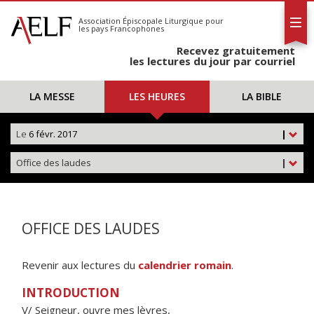
L'AELF
S'abonner
Association Épiscopale Liturgique
pour
les pays Francophones
Calendrier
Recevez gratuitement
Contact
les lectures du jour par courriel
LA MESSE
LES HEURES
LA BIBLE
Le
6 févr. 2017
|
Office des laudes
|
OFFICE DES LAUDES
Revenir aux lectures du
calendrier romain
.
INTRODUCTION
V/ Seigneur, ouvre mes lèvres,