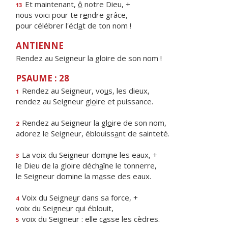
Et maintenant,
ô
notre Dieu, +
13
nous voici pour te r
e
ndre grâce,
pour célébrer l'écl
a
t de ton nom !
ANTIENNE
Rendez au Seigneur la gloire de son nom !
PSAUME : 28
Rendez au Seigneur, vo
u
s, les dieux,
1
rendez au Seigneur gl
o
ire et puissance.
Rendez au Seigneur la gl
o
ire de son nom,
2
adorez le Seigneur, éblouiss
a
nt de sainteté.
La voix du Seigneur dom
i
ne les eaux, +
3
le Dieu de la gloire déch
a
îne le tonnerre,
le Seigneur domine la m
a
sse des eaux.
Voix du Seigne
u
r dans sa force, +
4
voix du Seigne
u
r qui éblouit,
voix du Seigneur : elle c
a
sse les cèdres.
5