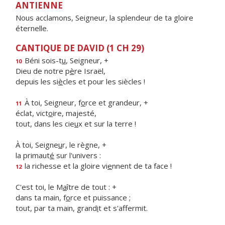
ANTIENNE
Nous acclamons, Seigneur, la splendeur de ta gloire
éternelle.
CANTIQUE DE DAVID (1 CH 29)
Béni sois-t
u
, Seigneur, +
10
Dieu de notre p
è
re Israël,
depuis les si
è
cles et pour les siècles !
À toi, Seigneur, f
o
rce et grandeur, +
11
éclat, vict
o
ire, majesté,
tout, dans les cie
u
x et sur la terre !
À toi, Seigne
u
r, le règne, +
la primaut
é
sur l'univers :
la richesse et la gloire vi
e
nnent de ta face !
12
C'est toi, le M
a
ître de tout : +
dans ta main, f
o
rce et puissance ;
tout, par ta main, grand
i
t et s'affermit.