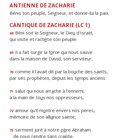
ANTIENNE DE ZACHARIE
Bénis ton peuple, Seigneur, et donne-lui la paix.
CANTIQUE DE ZACHARIE (LC 1)
Béni soit le Seigneur, le Die
u
d'Israël,
68
qui visite et rach
è
te son peuple.
Il a fait surgir la f
o
rce qui nous sauve
69
dans la maison de Dav
i
d, son serviteur,
comme il l'avait dit par la bo
u
che des saints,
70
par ses prophètes, depuis les t
e
mps anciens :
salut qui nous arr
a
che à l'ennemi,
71
à la main de to
u
s nos oppresseurs,
amour qu'il m
o
ntre envers nos pères,
72
mémoire de son alli
a
nce sainte,
serment juré à notre p
è
re Abraham
73
de nous r
e
ndre sans crainte,