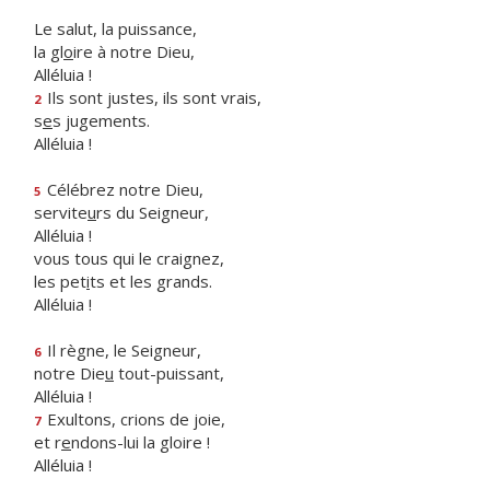
Le salut, la puissance,
la gl
o
ire à notre Dieu,
Alléluia !
Ils sont justes, ils sont vrais,
2
s
e
s jugements.
Alléluia !
Célébrez notre Dieu,
5
servite
u
rs du Seigneur,
Alléluia !
vous tous qui le craignez,
les pet
i
ts et les grands.
Alléluia !
Il règne, le Seigneur,
6
notre Die
u
tout-puissant,
Alléluia !
Exultons, crions de joie,
7
et r
e
ndons-lui la gloire !
Alléluia !