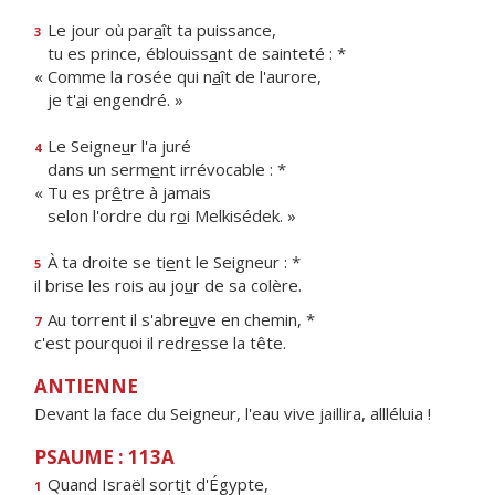
Le jour où par
a
ît ta puissance,
3
tu es prince, éblouiss
a
nt de sainteté : *
« Comme la rosée qui n
a
ît de l'aurore,
je t'
a
i engendré. »
Le Seigne
u
r l'a juré
4
dans un serm
e
nt irrévocable : *
« Tu es pr
ê
tre à jamais
selon l'ordre du r
o
i Melkisédek. »
À ta droite se ti
e
nt le Seigneur : *
5
il brise les rois au jo
u
r de sa colère.
Au torrent il s'abre
u
ve en chemin, *
7
c'est pourquoi il redr
e
sse la tête.
ANTIENNE
Devant la face du Seigneur, l'eau vive jaillira, allléluia !
PSAUME : 113A
Quand Israël sort
i
t d'Égypte,
1