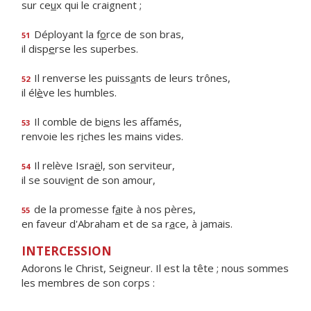
sur ce
u
x qui le craignent ;
Déployant la f
o
rce de son bras,
51
il disp
e
rse les superbes.
Il renverse les puiss
a
nts de leurs trônes,
52
il él
è
ve les humbles.
Il comble de bi
e
ns les affamés,
53
renvoie les r
i
ches les mains vides.
Il relève Isra
ë
l, son serviteur,
54
il se souvi
e
nt de son amour,
de la promesse f
a
ite à nos pères,
55
en faveur d'Abraham et de sa r
a
ce, à jamais.
INTERCESSION
Adorons le Christ, Seigneur. Il est la tête ; nous sommes
les membres de son corps :