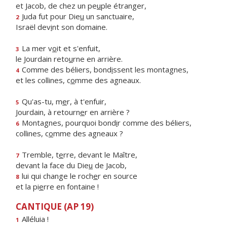
et Jacob, de chez un pe
u
ple étranger,
Juda fut pour Die
u
un sanctuaire,
2
Israël dev
i
nt son domaine.
La mer v
o
it et s'enfuit,
3
le Jourdain reto
u
rne en arrière.
Comme des béliers, bond
i
ssent les montagnes,
4
et les collines, c
o
mme des agneaux.
Qu'as-tu, m
e
r, à t'enfuir,
5
Jourdain, à retourn
e
r en arrière ?
Montagnes, pourquoi bond
i
r comme des béliers,
6
collines, c
o
mme des agneaux ?
Tremble, t
e
rre, devant le Maître,
7
devant la face du Die
u
de Jacob,
lui qui change le roch
e
r en source
8
et la pi
e
rre en fontaine !
CANTIQUE (AP 19)
Alléluia !
1