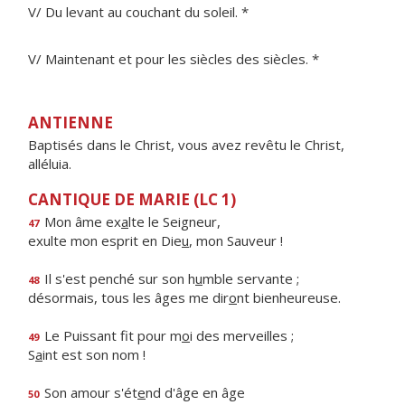
V/ Du levant au couchant du soleil. *
V/ Maintenant et pour les siècles des siècles. *
ANTIENNE
Baptisés dans le Christ, vous avez revêtu le Christ,
alléluia.
CANTIQUE DE MARIE (LC 1)
Mon âme ex
a
lte le Seigneur,
47
exulte mon esprit en Die
u
, mon Sauveur !
Il s'est penché sur son h
u
mble servante ;
48
désormais, tous les âges me dir
o
nt bienheureuse.
Le Puissant fit pour m
o
i des merveilles ;
49
S
a
int est son nom !
Son amour s'ét
e
nd d'âge en âge
50