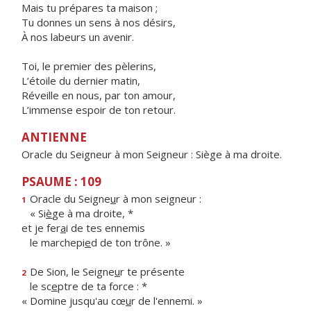
Mais tu prépares ta maison ;
Tu donnes un sens à nos désirs,
À nos labeurs un avenir.
Toi, le premier des pèlerins,
L’étoile du dernier matin,
Réveille en nous, par ton amour,
L’immense espoir de ton retour.
ANTIENNE
Oracle du Seigneur à mon Seigneur : Siège à ma droite.
PSAUME : 109
Oracle du Seigne
u
r à mon seigneur :
1
« Si
è
ge à ma droite, *
et je fer
a
i de tes ennemis
le marchepi
e
d de ton trône. »
De Sion, le Seigne
u
r te présente
2
le sc
e
ptre de ta force : *
« Domine jusqu'au cœ
u
r de l'ennemi. »