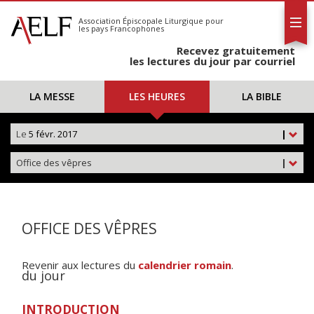
L'AELF
S'abonner
Association Épiscopale Liturgique
pour
les pays Francophones
Calendrier
Recevez gratuitement
Contact
les lectures du jour par courriel
LA MESSE
LES HEURES
LA BIBLE
Le
5 févr. 2017
|
Office des vêpres
|
OFFICE DES VÊPRES
Revenir aux lectures du
calendrier romain
.
du jour
INTRODUCTION