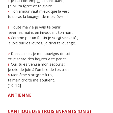
Je t’ai contempl
é
au sanctuaire,
3
j’ai vu ta f
o
rce et ta gloire.
Ton amour vaut mie
u
x que la vie :
4
tu seras la lou
a
nge de mes lèvres !
Toute ma vie je v
a
is te bénir,
5
lever les mains en invoqu
a
nt ton nom.
Comme par un festin je ser
a
i rassasié ;
6
la joie sur les lèvres, je dir
a
i ta louange.
Dans la nuit, je me souvi
e
ns de toi
7
et je reste des he
u
res à te parler.
Oui, tu es ven
u
à mon secours :
8
je crie de joie à l’
o
mbre de tes ailes.
Mon âme s’att
a
che à toi,
9
ta main dr
o
ite me soutient.
[10-12]
ANTIENNE
CANTIQUE DES TROIS ENFANTS (DN 3)