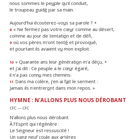
nous sommes le pe
u
ple qu'il conduit,
le troupeau guid
é
par sa main.
Aujourd'hui écouterez-vo
u
s sa parole ? +
« Ne fermez pas votre cœ
u
r comme au désert,
8
comme au jour de tentati
o
n et de défi,
où vos pères m'ont tent
é
et provoqué,
9
et pourtant ils avaient v
u
mon exploit.
« Quarante ans leur générati
o
n m'a déçu, +
10
et j'ai dit : Ce peuple a le cœ
u
r égaré,
il n'a pas conn
u
mes chemins.
Dans ma colère, j'en ai f
a
it le serment :
11
Jamais ils n'entrer
o
nt dans mon repos. »
HYMNE : N’ALLONS PLUS NOUS DÉROBANT
CFC — CFC
N’allons plus nous dérobant
À l’Esprit qui régénère :
Le Seigneur est ressuscité !
Un sang neuf coule aux artères