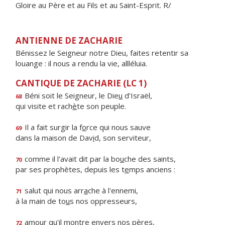
Gloire au Père et au Fils et au Saint-Esprit. R/
ANTIENNE DE ZACHARIE
Bénissez le Seigneur notre Dieu, faites retentir sa
louange : il nous a rendu la vie, allléluia.
CANTIQUE DE ZACHARIE (LC 1)
Béni soit le Seigneur, le Die
u
d'Israël,
68
qui visite et rach
è
te son peuple.
Il a fait surgir la f
o
rce qui nous sauve
69
dans la maison de Dav
i
d, son serviteur,
comme il l'avait dit par la bo
u
che des saints,
70
par ses prophètes, depuis les t
e
mps anciens :
salut qui nous arr
a
che à l'ennemi,
71
à la main de to
u
s nos oppresseurs,
amour qu'il m
o
ntre envers nos pères,
72