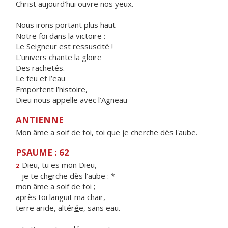
Christ aujourd’hui ouvre nos yeux.
Nous irons portant plus haut
Notre foi dans la victoire :
Le Seigneur est ressuscité !
L’univers chante la gloire
Des rachetés.
Le feu et l’eau
Emportent l’histoire,
Dieu nous appelle avec l’Agneau
ANTIENNE
Mon âme a soif de toi, toi que je cherche dès l'aube.
PSAUME : 62
Dieu, tu es mon Dieu,
2
je te ch
e
rche dès l’aube : *
mon âme a s
o
if de toi ;
après toi langu
i
t ma chair,
terre aride, altér
é
e, sans eau.