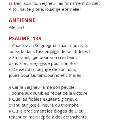
Béni sois-tu, Seigneur, au firmam
e
nt du ciel :
56
À toi, haute gloire, louange éternelle !
ANTIENNE
Alléluia !
PSAUME : 149
Chantez au Seigne
u
r un chant nouveau,
1
louez-le dans l’assembl
é
e de ses fidèles !
En Israël, j
o
ie pour son créateur ;
2
dans Sion, allégr
e
sse pour son Roi !
Dansez à la lou
a
nge de son nom,
3
jouez pour lui, tambour
i
ns et cithares !
Car le Seigneur
a
ime son peuple,
4
il donne aux humbles l’écl
a
t de la victoire.
Que les fidèles ex
u
ltent, glorieux,
5
criant leur joie à l’he
u
re du triomphe.
Qu’ils proclament les él
o
ges de Dieu,
6
tenant en main l’ép
é
e à deux tranchants.