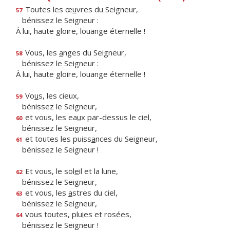
Toutes les œ
u
vres du Seigneur,
57
bénissez le Seigneur :
À lui, haute gloire, louange éternelle !
Vous, les
a
nges du Seigneur,
58
bénissez le Seigneur :
À lui, haute gloire, louange éternelle !
Vo
u
s, les cieux,
59
bénissez le Seigneur,
et vous, les ea
u
x par-dessus le ciel,
60
bénissez le Seigneur,
et toutes les puiss
a
nces du Seigneur,
61
bénissez le Seigneur !
Et vous, le sol
e
il et la lune,
62
bénissez le Seigneur,
et vous, les
a
stres du ciel,
63
bénissez le Seigneur,
vous toutes, plu
i
es et rosées,
64
bénissez le Seigneur !