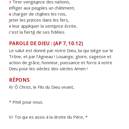
Tirer venge
a
nce des nations,
7
infliger aux pe
u
ples un châtiment,
charger de ch
a
înes les rois,
8
jeter les pr
i
nces dans les fers,
leur appliquer la sent
e
nce écrite,
9
c’est la fiert
é
de ses fidèles.
PAROLE DE DIEU : (AP 7, 10.12)
Le salut est donné par notre Dieu, lui qui siège sur le
Trône, et par l’Agneau ! Louange, gloire, sagesse et
action de grâce, honneur, puissance et force à notre
Dieu pour les siècles des siècles Amen !
RÉPONS
R/ Ô Christ, le Fils du Dieu vivant,
* Pitié pour nous.
V/ Toi qui es assis à la droite du Père, *