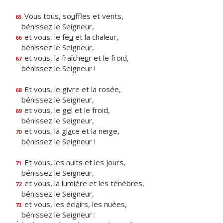
Vous tous, so
u
ffles et vents,
65
bénissez le Seigneur,
et vous, le fe
u
et la chaleur,
66
bénissez le Seigneur,
et vous, la fraîche
u
r et le froid,
67
bénissez le Seigneur !
Et vous, le g
i
vre et la rosée,
68
bénissez le Seigneur,
et vous, le g
e
l et le froid,
69
bénissez le Seigneur,
et vous, la gl
a
ce et la neige,
70
bénissez le Seigneur !
Et vous, les nu
i
ts et les jours,
71
bénissez le Seigneur,
et vous, la lumi
è
re et les ténèbres,
72
bénissez le Seigneur,
et vous, les écl
a
irs, les nuées,
73
bénissez le Seigneur :