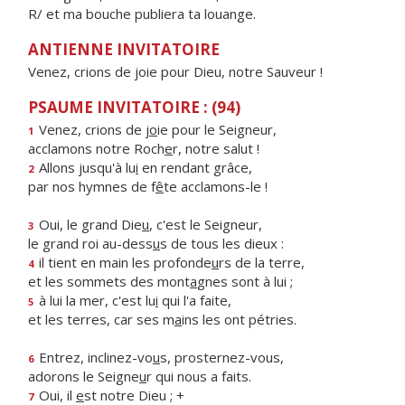
R/ et ma bouche publiera ta louange.
ANTIENNE INVITATOIRE
Venez, crions de joie pour Dieu, notre Sauveur !
PSAUME INVITATOIRE : (94)
Venez, crions de j
o
ie pour le Seigneur,
1
acclamons notre Roch
e
r, notre salut !
Allons jusqu'à lu
i
en rendant grâce,
2
par nos hymnes de f
ê
te acclamons-le !
Oui, le grand Die
u
, c'est le Seigneur,
3
le grand roi au-dess
u
s de tous les dieux :
il tient en main les profonde
u
rs de la terre,
4
et les sommets des mont
a
gnes sont à lui ;
à lui la mer, c'est lu
i
qui l'a faite,
5
et les terres, car ses m
a
ins les ont pétries.
Entrez, inclinez-vo
u
s, prosternez-vous,
6
adorons le Seigne
u
r qui nous a faits.
Oui, il
e
st notre Dieu ; +
7