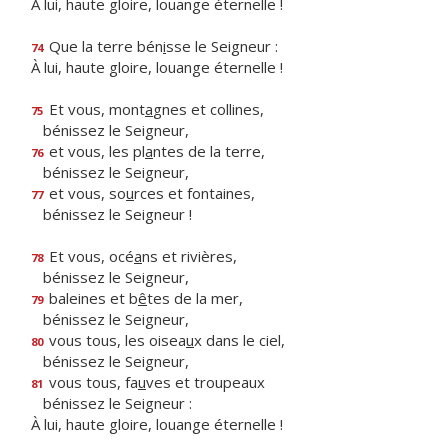
À lui, haute gloire, louange éternelle !
Que la terre bén
i
sse le Seigneur :
74
À lui, haute gloire, louange éternelle !
Et vous, mont
a
gnes et collines,
75
bénissez le Seigneur,
et vous, les pl
a
ntes de la terre,
76
bénissez le Seigneur,
et vous, so
u
rces et fontaines,
77
bénissez le Seigneur !
Et vous, océ
a
ns et rivières,
78
bénissez le Seigneur,
baleines et b
ê
tes de la mer,
79
bénissez le Seigneur,
vous tous, les oisea
u
x dans le ciel,
80
bénissez le Seigneur,
vous tous, fa
u
ves et troupeaux
81
bénissez le Seigneur :
À lui, haute gloire, louange éternelle !