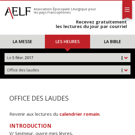
L'AELF
S'abonner
Association Épiscopale Liturgique
pour
les pays Francophones
Calendrier
Recevez gratuitement
Contact
les lectures du jour par courriel
LA MESSE
LES HEURES
LA BIBLE
Le
5 févr. 2017
|
Office des laudes
|
OFFICE DES LAUDES
Revenir aux lectures du
calendrier romain
.
INTRODUCTION
V/ Seigneur, ouvre mes lèvres,