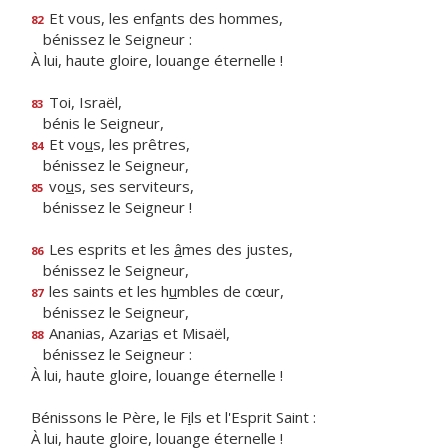
Et vous, les enf
a
nts des hommes,
82
bénissez le Seigneur :
À lui, haute gloire, louange éternelle !
Toi, Israël,
83
bénis le Seigneur,
Et vo
u
s, les prêtres,
84
bénissez le Seigneur,
vo
u
s, ses serviteurs,
85
bénissez le Seigneur !
Les esprits et les
â
mes des justes,
86
bénissez le Seigneur,
les saints et les h
u
mbles de cœur,
87
bénissez le Seigneur,
Ananias, Azari
a
s et Misaël,
88
bénissez le Seigneur :
À lui, haute gloire, louange éternelle !
Bénissons le Père, le F
i
ls et l'Esprit Saint :
À lui, haute gloire, louange éternelle !