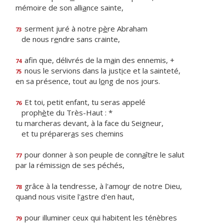
mémoire de son alli
a
nce sainte,
serment juré à notre p
è
re Abraham
73
de nous r
e
ndre sans crainte,
afin que, délivrés de la m
a
in des ennemis, +
74
nous le servions dans la just
i
ce et la sainteté,
75
en sa présence, tout au l
o
ng de nos jours.
Et toi, petit enfant, tu seras appelé
76
proph
è
te du Très-Haut : *
tu marcheras devant, à la face du Seigneur,
et tu préparer
a
s ses chemins
pour donner à son peuple de conn
a
ître le salut
77
par la rémissi
o
n de ses péchés,
grâce à la tendresse, à l'amo
u
r de notre Dieu,
78
quand nous visite l'
a
stre d'en haut,
pour illuminer ceux qui habitent les ténèbres
79