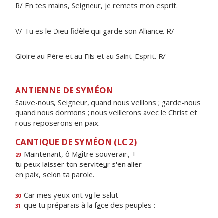
R/ En tes mains, Seigneur, je remets mon esprit.
V/ Tu es le Dieu fidèle qui garde son Alliance. R/
Gloire au Père et au Fils et au Saint-Esprit. R/
ANTIENNE DE SYMÉON
Sauve-nous, Seigneur, quand nous veillons ; garde-nous
quand nous dormons ; nous veillerons avec le Christ et
nous reposerons en paix.
CANTIQUE DE SYMÉON (LC 2)
Maintenant, ô M
a
ître souverain, +
29
tu peux laisser ton servite
u
r s'en aller
en paix, sel
o
n ta parole.
Car mes yeux ont v
u
le salut
30
que tu préparais à la f
a
ce des peuples :
31