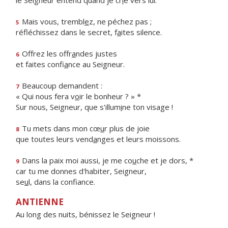
le Seigneur entend quand je cr
i
e vers lui.
Mais vous, trembl
e
z, ne péchez pas ;
5
réfléchissez dans le secret, f
a
ites silence.
Offrez les offr
a
ndes justes
6
et faites confi
a
nce au Seigneur.
Beaucoup demandent :
7
« Qui nous fera v
o
ir le bonheur ? » *
Sur nous, Seigneur, que s'illum
i
ne ton visage !
Tu mets dans mon cœ
u
r plus de joie
8
que toutes leurs vend
a
nges et leurs moissons.
Dans la paix moi aussi, je me co
u
che et je dors, *
9
car tu me donnes d'habiter, Seigneur,
se
u
l, dans la confiance.
ANTIENNE
Au long des nuits, bénissez le Seigneur !