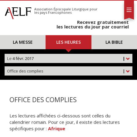
L'AELF
S'abonner
Association Épiscopale Liturgique
pour
les pays Francophones
Calendrier
Recevez gratuitement
Contact
les lectures du jour par courriel
LA MESSE
LES HEURES
LA BIBLE
Le
4 févr. 2017
|
Office des complies
|
OFFICE DES COMPLIES
Les lectures affichées ci-dessous sont celles du
calendrier romain. Pour ce jour, il existe des lectures
spécifiques pour :
Afrique