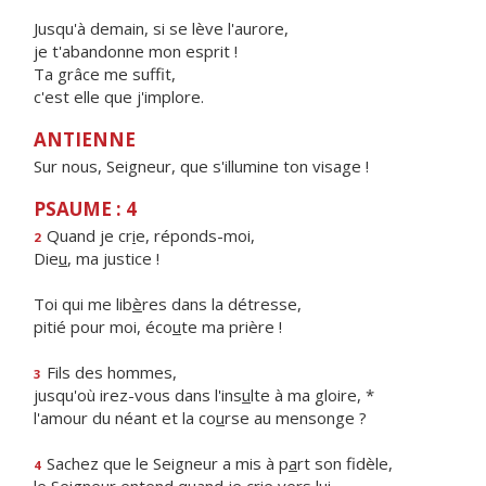
Jusqu'à demain, si se lève l'aurore,
je t'abandonne mon esprit !
Ta grâce me suffit,
c'est elle que j'implore.
ANTIENNE
Sur nous, Seigneur, que s'illumine ton visage !
PSAUME : 4
Quand je cr
i
e, réponds-moi,
2
Die
u
, ma justice !
Toi qui me lib
è
res dans la détresse,
pitié pour moi, éco
u
te ma prière !
Fils des hommes,
3
jusqu'où irez-vous dans l'ins
u
lte à ma gloire, *
l'amour du néant et la co
u
rse au mensonge ?
Sachez que le Seigneur a mis à p
a
rt son fidèle,
4