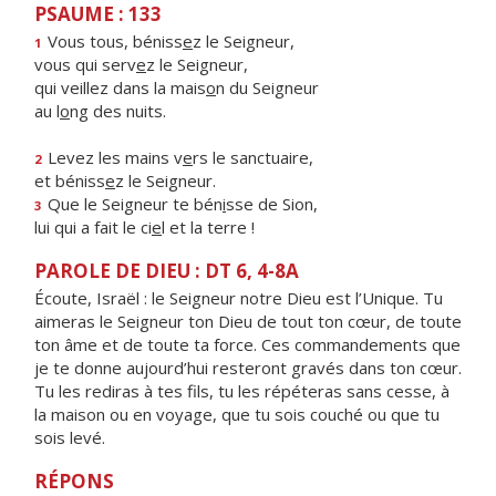
PSAUME : 133
Vous tous, béniss
e
z le Seigneur,
1
vous qui serv
e
z le Seigneur,
qui veillez dans la mais
o
n du Seigneur
au l
o
ng des nuits.
Levez les mains v
e
rs le sanctuaire,
2
et béniss
e
z le Seigneur.
Que le Seigneur te bén
i
sse de Sion,
3
lui qui a fait le ci
e
l et la terre !
PAROLE DE DIEU : DT 6, 4-8A
Écoute, Israël : le Seigneur notre Dieu est l’Unique. Tu
aimeras le Seigneur ton Dieu de tout ton cœur, de toute
ton âme et de toute ta force. Ces commandements que
je te donne aujourd’hui resteront gravés dans ton cœur.
Tu les rediras à tes fils, tu les répéteras sans cesse, à
la maison ou en voyage, que tu sois couché ou que tu
sois levé.
RÉPONS