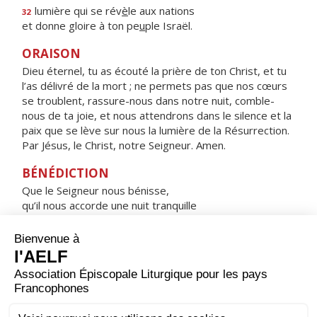
lumière qui se rév
è
le aux nations
32
et donne gloire à ton pe
u
ple Israël.
ORAISON
Dieu éternel, tu as écouté la prière de ton Christ, et tu
l’as délivré de la mort ; ne permets pas que nos cœurs
se troublent, rassure-nous dans notre nuit, comble-
nous de ta joie, et nous attendrons dans le silence et la
paix que se lève sur nous la lumière de la Résurrection.
Par Jésus, le Christ, notre Seigneur. Amen.
BÉNÉDICTION
Que le Seigneur nous bénisse,
qu’il nous accorde une nuit tranquille
et nous garde dans la paix. Amen.
HYMNE : HEUREUSE ES-TU, VIERGE MARIE !
Heureuse es-tu, Vierge Marie !
Par toi, le salut est entré dans le monde.
Comblée de gloire, tu te réjouis devant le Seigneur,
tu cries de joie à l'ombre de ses ailes.