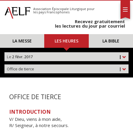
L'AELF
S'abonner
Association Épiscopale Liturgique
pour
les pays Francophones
Calendrier
Recevez gratuitement
Contact
les lectures du jour par courriel
LA MESSE
LES HEURES
LA BIBLE
Le
2 févr. 2017
|
Office de tierce
|
OFFICE DE TIERCE
INTRODUCTION
V/ Dieu, viens à mon aide,
R/ Seigneur, à notre secours.