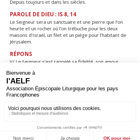
Depuis toujours et dans les siècles.
PAROLE DE DIEU : IS 8, 14
Le Seigneur sera un sanctuaire et une pierre que l'on
heurte et un rocher où l'on trébuche pour les deux
maisons d'Israël, un filet et un piège pour l'habitant de
Jérusalem.
RÉPONS
V/ Le Seigneur s'est rappelé sa fidelité, son amour,
en faveur de la maison d'Israël.
ORAISON
Dieu éternel et tout-puissant, nous t'adressons cette
humble prière : puisque ton Fils unique, ayant revêtu
notre chair, fut en ce jour présenté dans le Temple, fais
que nous puissions aussi, avec une âme purifiée, nous
présenter devant toi.