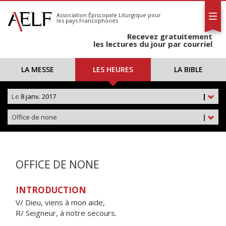
L'AELF
S'abonner
Association Épiscopale Liturgique
pour
les pays Francophones
Calendrier
Recevez gratuitement
Contact
les lectures du jour par courriel
LA MESSE
LES HEURES
LA BIBLE
Le
8 janv. 2017
|
Office de none
|
OFFICE DE NONE
INTRODUCTION
V/ Dieu, viens à mon aide,
R/ Seigneur, à notre secours.