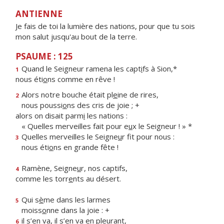
ANTIENNE
Je fais de toi la lumière des nations, pour que tu sois
mon salut jusqu'au bout de la terre.
PSAUME : 125
Quand le Seigneur ramena les capt
i
fs à Sion,*
1
nous éti
o
ns comme en rêve !
Alors notre bouche était pl
e
ine de rires,
2
nous poussi
o
ns des cris de joie ; +
alors on disait parm
i
les nations :
« Quelles merveilles fait pour e
u
x le Seigneur ! » *
Quelles merveilles le Seigne
u
r fit pour nous :
3
nous éti
o
ns en grande fête !
Ramène, Seigne
u
r, nos captifs,
4
comme les torr
e
nts au désert.
Qui s
è
me dans les larmes
5
moiss
o
nne dans la joie : +
il s’en va, il s’en v
a
en pleurant,
6