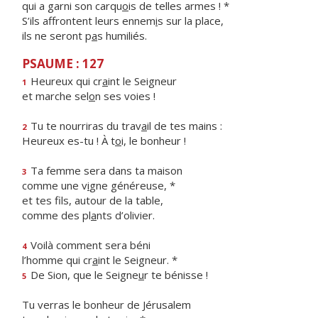
qui a garni son carqu
o
is de telles armes ! *
S’ils affrontent leurs ennem
i
s sur la place,
ils ne seront p
a
s humiliés.
PSAUME : 127
Heureux qui cr
a
int le Seigneur
1
et marche sel
o
n ses voies !
Tu te nourriras du trav
a
il de tes mains :
2
Heureux es-tu ! À t
o
i, le bonheur !
Ta femme sera dans ta maison
3
comme une v
i
gne généreuse, *
et tes fils, autour de la table,
comme des pl
a
nts d’olivier.
Voilà comment sera béni
4
l’homme qui cr
a
int le Seigneur. *
De Sion, que le Seigne
u
r te bénisse !
5
Tu verras le bonheur de Jérusalem