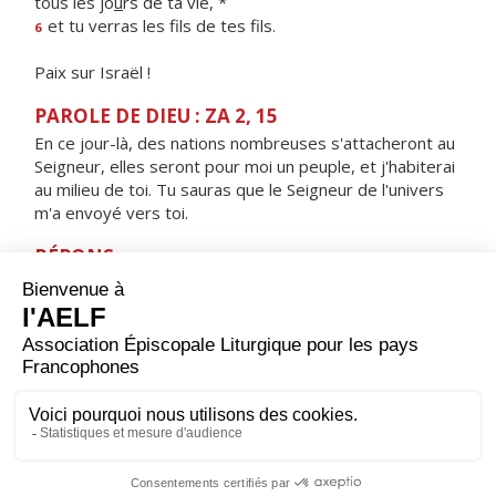
tous les jo
u
rs de ta vie, *
et tu verras les f
ls de tes fils.
6
Paix sur Israël !
PAROLE DE DIEU : ZA 2, 15
En ce jour-là, des nations nombreuses s'attacheront au
Seigneur, elles seront pour moi un peuple, et j'habiterai
au milieu de toi. Tu sauras que le Seigneur de l'univers
m'a envoyé vers toi.
RÉPONS
V/ Peuples, bénissez notre Dieu,
faites retentir sa louange.
ORAISON
Aujourd’hui, Seigneur, tu as révélé ton Fils unique aux
nations, grâce à l’étoile qui les guidait ; daigne nous
accorder, à nous qui te connaissons déjà par la foi,
d’être conduits jusqu’à la claire vision de ta splendeur.