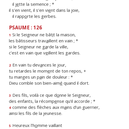
il j
e
tte la semence ; *
il s’en vient, il s’en vi
e
nt dans la joie,
il rapp
o
rte les gerbes.
PSAUME : 126
Si le Seigneur ne bât
i
t la maison,
1
les bâtisseurs trav
a
illent en vain ; *
si le Seigneur ne g
a
rde la ville,
c’est en vain que v
e
illent les gardes.
En vain tu dev
a
nces le jour,
2
tu retardes le mom
e
nt de ton repos, +
tu manges un p
a
in de douleur : *
Dieu comble son bien-aim
é
quand il dort.
Des fils, voilà ce que d
o
nne le Seigneur,
3
des enfants, la récomp
e
nse qu’il accorde ; *
comme des flèches aux m
a
ins d’un guerrier,
4
ainsi les f
ls de la jeunesse.
Heureux l’h
o
mme vaillant
5