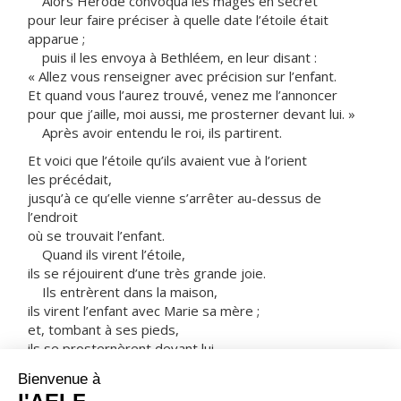
Alors Hérode convoqua les mages en secret
pour leur faire préciser à quelle date l’étoile était
apparue ;
puis il les envoya à Bethléem, en leur disant :
« Allez vous renseigner avec précision sur l’enfant.
Et quand vous l’aurez trouvé, venez me l’annoncer
pour que j’aille, moi aussi, me prosterner devant lui. »
Après avoir entendu le roi, ils partirent.
Et voici que l’étoile qu’ils avaient vue à l’orient
les précédait,
jusqu’à ce qu’elle vienne s’arrêter au-dessus de
l’endroit
où se trouvait l’enfant.
Quand ils virent l’étoile,
ils se réjouirent d’une très grande joie.
Ils entrèrent dans la maison,
ils virent l’enfant avec Marie sa mère ;
et, tombant à ses pieds,
ils se prosternèrent devant lui.
Ils ouvrirent leurs coffrets,
et lui offrirent leurs présents :