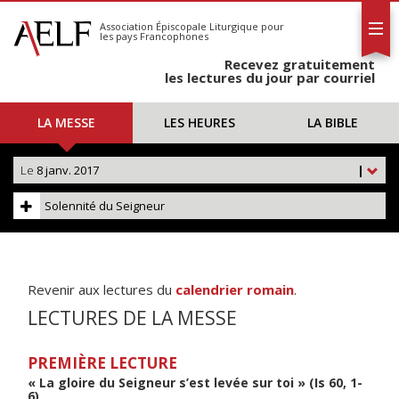
L'AELF
S'abonner
Association Épiscopale Liturgique
pour
les pays Francophones
Calendrier
Recevez gratuitement
Contact
les lectures du jour par courriel
LA MESSE
LES HEURES
LA BIBLE
Le
8 janv. 2017
|
Solennité du Seigneur
Revenir aux lectures du
calendrier romain
.
LECTURES DE LA MESSE
PREMIÈRE LECTURE
« La gloire du Seigneur s’est levée sur toi » (Is 60, 1-
6)