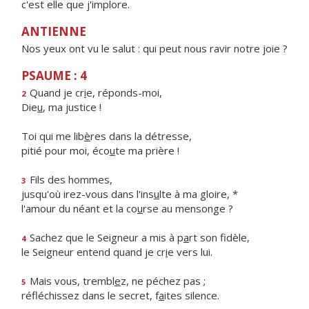
c'est elle que j'implore.
ANTIENNE
Nos yeux ont vu le salut : qui peut nous ravir notre joie ?
PSAUME : 4
Quand je cr
i
e, réponds-moi,
2
Die
u
, ma justice !
Toi qui me lib
è
res dans la détresse,
pitié pour moi, éco
u
te ma prière !
Fils des hommes,
3
jusqu'où irez-vous dans l'ins
u
lte à ma gloire, *
l'amour du néant et la co
u
rse au mensonge ?
Sachez que le Seigneur a mis à p
a
rt son fidèle,
4
le Seigneur entend quand je cr
i
e vers lui.
Mais vous, trembl
e
z, ne péchez pas ;
5
réfléchissez dans le secret, f
a
ites silence.