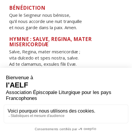
BÉNÉDICTION
Que le Seigneur nous bénisse,
qu’il nous accorde une nuit tranquille
et nous garde dans la paix. Amen.
HYMNE : SALVE, REGINA, MATER
MISERICORDIÆ
Salve, Regina, mater misericordiæ ;
vita dulcedo et spes nostra, salve.
Ad te clamamus, exsules filii Evæ.
Ad te suspiramus, gementes et flentes
in hac lacrimarum valle.
Eia ergo, advocata nostra,
illos tuos misericordes oculos
ad nos converte.
Et Iesum, benedictum fructum ventris tui,
nobis post hoc exsilium ostende.
Ô clemens, o pia, o dulcis Virgo Maria.