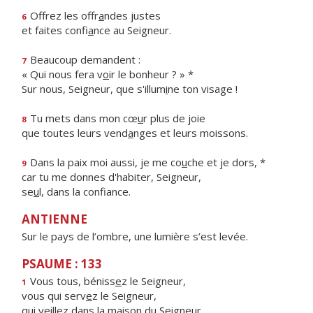
Offrez les offr
a
ndes justes
6
et faites confi
a
nce au Seigneur.
Beaucoup demandent :
7
« Qui nous fera v
o
ir le bonheur ? » *
Sur nous, Seigneur, que s'illum
i
ne ton visage !
Tu mets dans mon cœ
u
r plus de joie
8
que toutes leurs vend
a
nges et leurs moissons.
Dans la paix moi aussi, je me co
u
che et je dors, *
9
car tu me donnes d'habiter, Seigneur,
se
u
l, dans la confiance.
ANTIENNE
Sur le pays de l’ombre, une lumière s’est levée.
PSAUME : 133
Vous tous, béniss
e
z le Seigneur,
1
vous qui serv
e
z le Seigneur,
qui veillez dans la mais
o
n du Seigneur