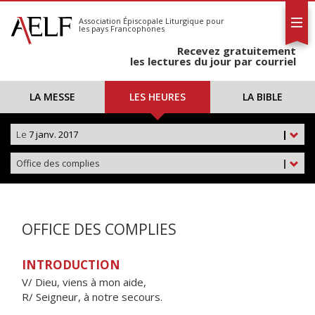
L'AELF
S'abonner
Association Épiscopale Liturgique
pour
les pays Francophones
Calendrier
Recevez gratuitement
Contact
les lectures du jour par courriel
LA MESSE
LES HEURES
LA BIBLE
Le
7 janv. 2017
|
Office des complies
|
OFFICE DES COMPLIES
INTRODUCTION
V/ Dieu, viens à mon aide,
R/ Seigneur, à notre secours.