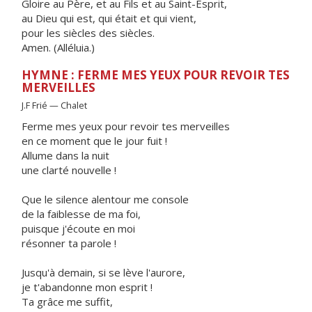
Gloire au Père, et au Fils et au Saint-Esprit,
au Dieu qui est, qui était et qui vient,
pour les siècles des siècles.
Amen. (Alléluia.)
HYMNE : FERME MES YEUX POUR REVOIR TES
MERVEILLES
J.F Frié — Chalet
Ferme mes yeux pour revoir tes merveilles
en ce moment que le jour fuit !
Allume dans la nuit
une clarté nouvelle !
Que le silence alentour me console
de la faiblesse de ma foi,
puisque j'écoute en moi
résonner ta parole !
Jusqu'à demain, si se lève l'aurore,
je t'abandonne mon esprit !
Ta grâce me suffit,