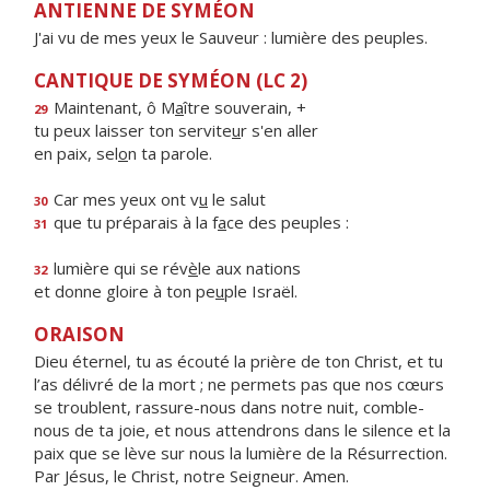
ANTIENNE DE SYMÉON
J'ai vu de mes yeux le Sauveur : lumière des peuples.
CANTIQUE DE SYMÉON (LC 2)
Maintenant, ô M
a
ître souverain, +
29
tu peux laisser ton servite
u
r s'en aller
en paix, sel
o
n ta parole.
Car mes yeux ont v
u
le salut
30
que tu préparais à la f
a
ce des peuples :
31
lumière qui se rév
è
le aux nations
32
et donne gloire à ton pe
u
ple Israël.
ORAISON
Dieu éternel, tu as écouté la prière de ton Christ, et tu
l’as délivré de la mort ; ne permets pas que nos cœurs
se troublent, rassure-nous dans notre nuit, comble-
nous de ta joie, et nous attendrons dans le silence et la
paix que se lève sur nous la lumière de la Résurrection.
Par Jésus, le Christ, notre Seigneur. Amen.