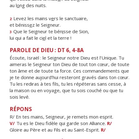
au l
o
ng des nuits.
Levez les mains v
e
rs le sanctuaire,
2
et béniss
e
z le Seigneur.
Que le Seigneur te bén
i
sse de Sion,
3
lui qui a fait le ci
e
l et la terre !
PAROLE DE DIEU : DT 6, 4-8A
Écoute, Israël : le Seigneur notre Dieu est l’Unique. Tu
aimeras le Seigneur ton Dieu de tout ton cœur, de toute
ton âme et de toute ta force. Ces commandements que
je te donne aujourd’hui resteront gravés dans ton cœur.
Tu les rediras à tes fils, tu les répéteras sans cesse, à
la maison ou en voyage, que tu sois couché ou que tu
sois levé.
RÉPONS
R/ En tes mains, Seigneur, je remets mon esprit.
V/
Tu es le Dieu fidèle qui garde son Alliance.
R/
Gloire au Père et au Fils et au Saint-Esprit.
R/