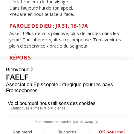
L'éclat radieux de ton visage.
Dans l'aujourd'hui de ton appel,
Prépare en nous le face-à-face.
PAROLE DE DIEU : JR 31, 16-17A
Assez ! Plus de voix plaintive, plus de larmes dans les
yeux ! Ton labeur reçoit sa récompense. Ton avenir est
plein d'espérance - oracle du Seigneur.
RÉPONS
V/ Que les fidèles exultent, glorieux,
criant leur joie à l'heure du triomphe.
ORAISON
Puisqu'en ce jour, Seigneur, les Saints Innocents ont
annoncé ta gloire, non point par la parole, mais par leur
seule mort ; fais que notre vie tout entière témoigne de
la foi que notre bouche proclame.