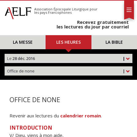
L'AELF
S'abonner
Association Épiscopale Liturgique
pour
les pays Francophones
Calendrier
Recevez gratuitement
Contact
les lectures du jour par courriel
LA MESSE
LES HEURES
LA BIBLE
Le
28 déc. 2016
|
Office de none
|
OFFICE DE NONE
Revenir aux lectures du
calendrier romain
.
INTRODUCTION
V/ Dieu, viens à mon aide,