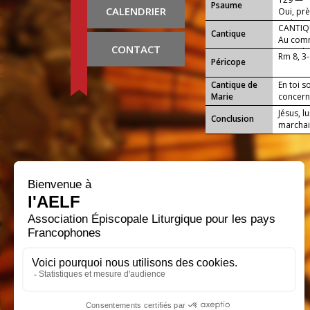
Psaume
engendr
CALENDRIER
Oui, prè
rachat.
CANTIQU
Cantique
Au comm
CONTACT
Dieu. Il
Rm 8, 3
Péricope
Cantique de
En toi s
Marie
concerna
Jésus, l
Conclusion
marchaie