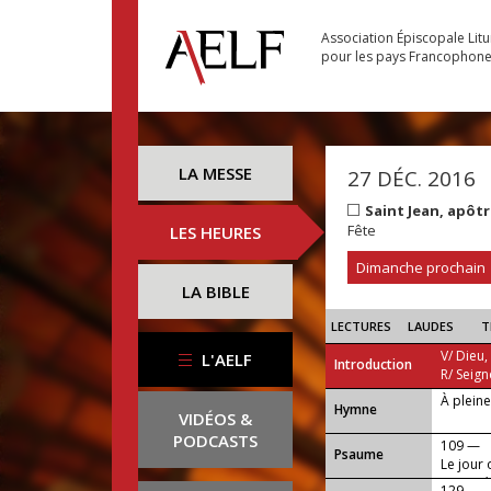
Association Épiscopale Lit
pour les pays Francophon
LA MESSE
27 DÉC. 2016
Saint Jean, apôt
Fête
LES HEURES
Dimanche prochain
LA BIBLE
LECTURES
LAUDES
T
V/ Dieu,
L'AELF
Introduction
R/ Seign
À plein
...
Hymne
VIDÉOS &
PODCASTS
109 —
Psaume
Le jour 
sainteté
129 —