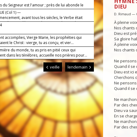
HYMNE :
é.
s du Seigneur est l'amour ; près de lui abonde le
DIEU
E (Col 1) —
D. Rimaud — 
encement, avant tous les siècles, le Verbe était
À pleine voi
 est né aujourd'hui : c'est le Sauveur du monde.
-4
Nos chants d
Dieu est pré
ont accomplies, Vierge Marie, les prophéties qui
Sa gloire hab
ient le Christ : vierge, tu as conçu, et vier...
À pleine voi
Nos chants d
umière du monde, tu as pris en pitié ceux qui
nt dans les ténèbres, accueille nos prières pour...
Ne pensons 
Quand il se 
veille
lendemain
Dieu est ici e
Cherchons o
Ne pensons 
Quand il se 
Ne marchons
Par des che
Dieu va sau
En se charg
Ne marchons
Par des che