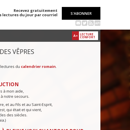
Recevez gratuitement
S'ABONNER
s lectures du jour par courriel
API
LECTURE
A+
CONFORT
 DES VÊPRES
 lectures du
calendrier romain
.
UCTION
ns à mon aide,
 à notre secours.
e, et au Fils et au Saint-Esprit,
st, qui était et qui vient,
cles des siècles.
ia.)