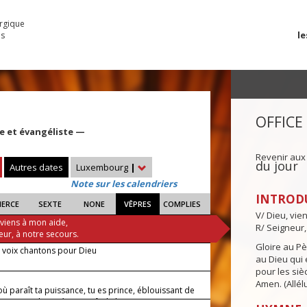
urgique
le
es
OFFICE
re et évangéliste —
Revenir aux
du jour
Autres dates
Luxembourg
|
Note sur les calendriers
INTROD
IERCE
SEXTE
NONE
VÊPRES
COMPLIES
V/ Dieu, vie
 viens à mon aide,
R/ Seigneur,
eur, à notre secours.
Gloire au Pèr
e voix chantons pour Dieu
au Dieu qui e
pour les siè
Amen. (Allélu
où paraît ta puissance, tu es prince, éblouissant de
 : Comme la rosée qui naît de l'aurore, je t'ai