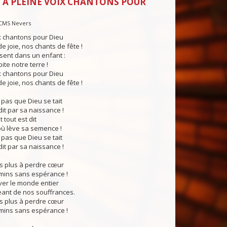
 À PLEINE VOIX CHANTONS POUR
CMS Nevers
x chantons pour Dieu
e joie, nos chants de fête !
sent dans un enfant :
ite notre terre !
x chantons pour Dieu
e joie, nos chants de fête !
pas que Dieu se tait
dit par sa naissance !
t tout est dit
ù lève sa semence !
pas que Dieu se tait
dit par sa naissance !
 plus à perdre cœur
mins sans espérance !
ver le monde entier
eant de nos souffrances.
 plus à perdre cœur
mins sans espérance !