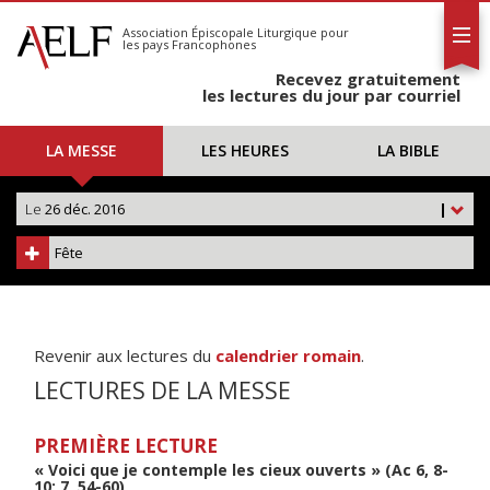
L'AELF
S'abonner
Association Épiscopale Liturgique
pour
les pays Francophones
Calendrier
Recevez gratuitement
Contact
les lectures du jour par courriel
LA MESSE
LES HEURES
LA BIBLE
Le
26 déc. 2016
|
Fête
Revenir aux lectures du
calendrier romain
.
LECTURES DE LA MESSE
PREMIÈRE LECTURE
« Voici que je contemple les cieux ouverts » (Ac 6, 8-
10; 7, 54-60)