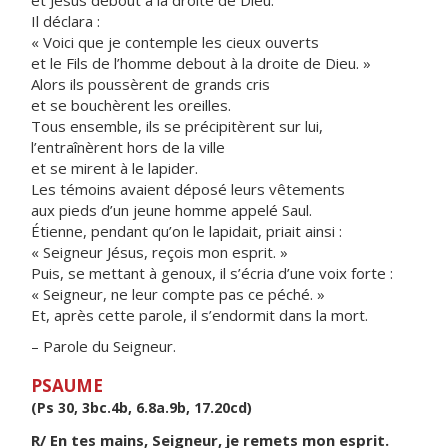
et Jésus debout à la droite de Dieu.
Il déclara :
« Voici que je contemple les cieux ouverts
et le Fils de l’homme debout à la droite de Dieu. »
Alors ils poussèrent de grands cris
et se bouchèrent les oreilles.
Tous ensemble, ils se précipitèrent sur lui,
l’entraînèrent hors de la ville
et se mirent à le lapider.
Les témoins avaient déposé leurs vêtements
aux pieds d’un jeune homme appelé Saul.
Étienne, pendant qu’on le lapidait, priait ainsi :
« Seigneur Jésus, reçois mon esprit. »
Puis, se mettant à genoux, il s’écria d’une voix forte :
« Seigneur, ne leur compte pas ce péché. »
Et, après cette parole, il s’endormit dans la mort.
– Parole du Seigneur.
PSAUME
(Ps 30, 3bc.4b, 6.8a.9b, 17.20cd)
R/ En tes mains, Seigneur, je remets mon esprit.