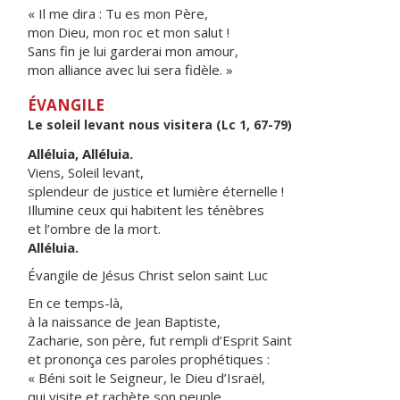
« Il me dira : Tu es mon Père,
mon Dieu, mon roc et mon salut !
Sans fin je lui garderai mon amour,
mon alliance avec lui sera fidèle. »
ÉVANGILE
Le soleil levant nous visitera (Lc 1, 67-79)
Alléluia, Alléluia.
Viens, Soleil levant,
splendeur de justice et lumière éternelle !
Illumine ceux qui habitent les ténèbres
et l’ombre de la mort.
Alléluia.
Évangile de Jésus Christ selon saint Luc
En ce temps-là,
à la naissance de Jean Baptiste,
Zacharie, son père, fut rempli d’Esprit Saint
et prononça ces paroles prophétiques :
« Béni soit le Seigneur, le Dieu d’Israël,
qui visite et rachète son peuple.