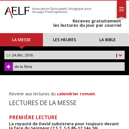
L'AELF
S'abonner
Association Épiscopale Liturgique
pour
les pays Francophones
Calendrier
Recevez gratuitement
Contact
les lectures du jour par courriel
LA MESSE
LES HEURES
LA BIBLE
Le
24 déc. 2016
|
de la férie
Revenir aux lectures du
calendrier romain
.
LECTURES DE LA MESSE
PREMIÈRE LECTURE
La royauté de David subsistera pour toujours devant
la face du Seigneur (2 S 7, 1-5.8b-12.14a.16)