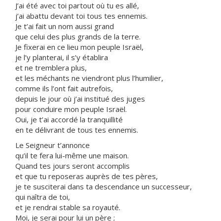
J’ai été avec toi partout où tu es allé,
j’ai abattu devant toi tous tes ennemis.
Je t’ai fait un nom aussi grand
que celui des plus grands de la terre.
Je fixerai en ce lieu mon peuple Israël,
je l’y planterai, il s’y établira
et ne tremblera plus,
et les méchants ne viendront plus l’humilier,
comme ils l’ont fait autrefois,
depuis le jour où j’ai institué des juges
pour conduire mon peuple Israël.
Oui, je t’ai accordé la tranquillité
en te délivrant de tous tes ennemis.
Le Seigneur t’annonce
qu’il te fera lui-même une maison.
Quand tes jours seront accomplis
et que tu reposeras auprès de tes pères,
je te susciterai dans ta descendance un successeur,
qui naîtra de toi,
et je rendrai stable sa royauté.
Moi, je serai pour lui un père ;