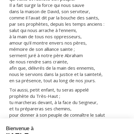
Il a fait surgir la force qui nous sauve
dans la maison de David, son serviteur,
comme il l’avait dit par la bouche des saints,
par ses prophètes, depuis les temps anciens :
salut qui nous arrache à l’ennemi,
à la main de tous nos oppresseurs,
amour qu’il montre envers nos pères,
mémoire de son alliance sainte ;
serment juré à notre père Abraham
de nous rendre sans crainte,
afin que, délivrés de la main des ennemis,
nous le servions dans la justice et la sainteté,
en sa présence, tout au long de nos jours.
Toi aussi, petit enfant, tu seras appelé
prophète du Très-Haut ;
tu marcheras devant, à la face du Seigneur,
et tu prépareras ses chemins,
pour donner à son peuple de connaître le salut
par la rémission de ses péchés,
grâce à la tendresse, à l’amour de notre Dieu,
quand nous visite l’astre d’en haut,