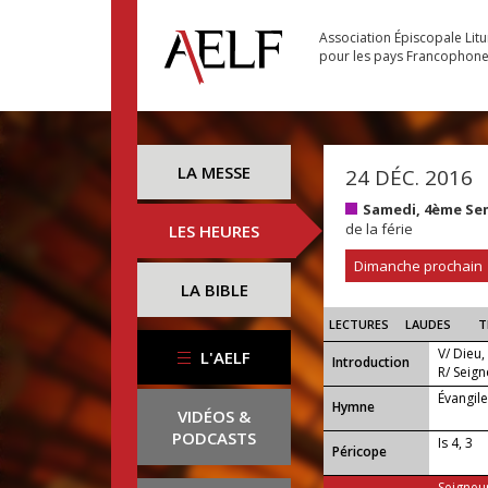
Association Épiscopale Lit
pour les pays Francophon
LA MESSE
24 DÉC. 2016
Samedi, 4ème Se
de la férie
LES HEURES
Dimanche prochain
LA BIBLE
LECTURES
LAUDES
T
V/ Dieu,
L'AELF
Introduction
R/ Seign
Évangil
...
Hymne
VIDÉOS &
PODCASTS
Is 4, 3
Péricope
Seigneur