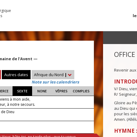
urgique
le
es
OFFICE
maine de l'Avent —
Revenir aux
Autres dates
Afrique du Nord
|
INTROD
Note sur les calendriers
V/ Dieu, vie
IERCE
SEXTE
NONE
VÊPRES
COMPLIES
R/ Seigneur,
 viens à mon aide,
Gloire au Pèr
eur, à notre secours.
au Dieu qui e
e de Dieu
pour les siè
Amen. (Allélu
HYMNE :
 Jésus, hâte-toi, ne tarde plus : que ta venue