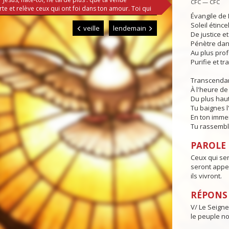
CFC — CFC
te et relève ceux qui ont foi dans ton amour. Toi qui
Évangile de 
Soleil étince
veille
lendemain
De justice e
Pénètre dans
Au plus pro
Purifie et t
Transcendan
À l'heure de 
Du plus haut
Tu baignes l
En ton imme
Tu rassembl
PAROLE D
Ceux qui ser
seront appel
ils vivront.
RÉPONS
V/ Le Seigne
le peuple n