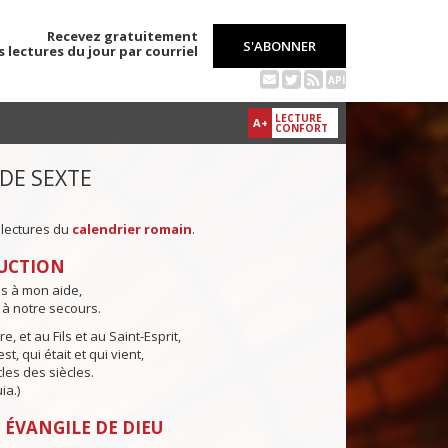
Recevez gratuitement
S'ABONNER
s lectures du jour par courriel
API
LECTURE
A+
CONFORT
 DE SEXTE
 lectures du
calendrier romain
.
UCTION
ns à mon aide,
 à notre secours.
e, et au Fils et au Saint-Esprit,
st, qui était et qui vient,
cles des siècles.
ia.)
 ÉVANGILE DE DIEU