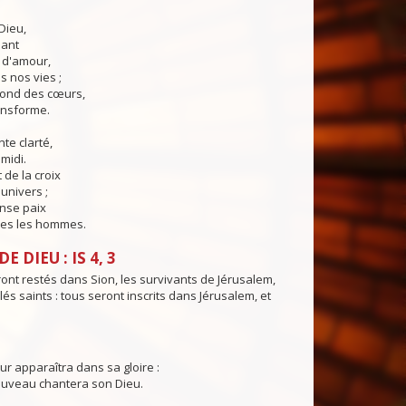
Dieu,
lant
t d'amour,
 nos vies ;
fond des cœurs,
ransforme.
te clarté,
midi.
 de la croix
'univers ;
nse paix
es les hommes.
E DIEU : IS 4, 3
ont restés dans Sion, les survivants de Jérusalem,
és saints : tous seront inscrits dans Jérusalem, et
ur apparaîtra dans sa gloire :
ouveau chantera son Dieu.