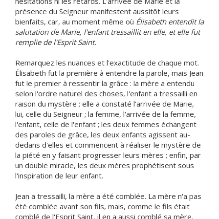
hésitations ni les retards. L'arrivée de Marie et la
présence du Seigneur manifestent aussitôt leurs
bienfaits, car, au moment même où
Élisabeth entendit la
salutation de Marie, l'enfant tressaillit en elle, et elle fut
remplie de l'Esprit Saint.
Remarquez les nuances et l'exactitude de chaque mot.
Élisabeth fut la première à entendre la parole, mais Jean
fut le premier à ressentir la grâce : la mère a entendu
selon l'ordre naturel des choses, l'enfant a tressailli en
raison du mystère ; elle a constaté l'arrivée de Marie,
lui, celle du Seigneur ; la femme, l'arrivée de la femme,
l'enfant, celle de l'enfant ; les deux femmes échangent
des paroles de grâce, les deux enfants agissent au-
dedans d'elles et commencent à réaliser le mystère de
la piété en y faisant progresser leurs mères ; enfin, par
un double miracle, les deux mères prophétisent sous
l'inspiration de leur enfant.
Jean a tressailli, la mère a été comblée. La mère n'a pas
été comblée avant son fils, mais, comme le fils était
comblé de l'Esprit Saint, il en a aussi comblé sa mère.