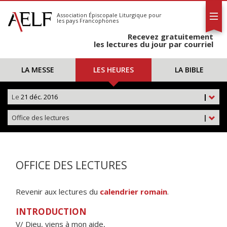
L'AELF
S'abonner
Association Épiscopale Liturgique
pour
les pays Francophones
Calendrier
Recevez gratuitement
Contact
les lectures du jour par courriel
LA MESSE
LES HEURES
LA BIBLE
Le
21 déc. 2016
|
Office des lectures
|
OFFICE DES LECTURES
Revenir aux lectures du
calendrier romain
.
INTRODUCTION
V/ Dieu, viens à mon aide,