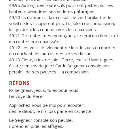
49.9b Au long des routes, ils pourront paître ; sur les
hauteurs dénudées seront leurs pâturages.
49.10 Ils n’auront ni faim ni soif ; le vent brûlant et le
soleil ne les frapperont plus. Lui, plein de compassion,
les guidera, les conduira vers les eaux vives.
49.11 De toutes mes montagnes, je ferai un chemin, et
ma route sera rehaussée.
49.12 Les voici : ils viennent de loin, les uns du nord et
du couchant, les autres des terres du sud.
49.13 Cieux, criez de joie ! Terre, exulte ! Montagnes,
éclatez en cris de joie ! Car le Seigneur console son
peuple ; de ses pauvres, il a compassion.
RÉPONS
R/ Seigneur, Jésus, tu es pour nous
l'envoyé du Père !
Approchez-vous de moi pour écouter ;
dès le début, je n'ai pas parlé en cachette.
Le Seigneur console son peuple,
il prend en pitié les affligés.