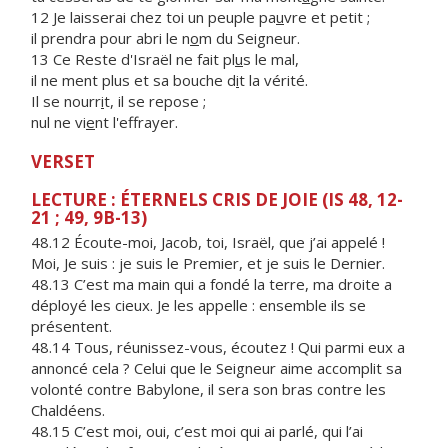
12 Je laisserai chez toi un peuple pa
u
vre et petit ;
il prendra pour abri le n
o
m du Seigneur.
13 Ce Reste d'Israël ne fait pl
u
s le mal,
il ne ment plus et sa bouche d
i
t la vérité.
Il se nourr
i
t, il se repose ;
nul ne vi
e
nt l'effrayer.
VERSET
LECTURE : ÉTERNELS CRIS DE JOIE (IS 48, 12-
21 ; 49, 9B-13)
48.12 Écoute-moi, Jacob, toi, Israël, que j’ai appelé !
Moi, Je suis : je suis le Premier, et je suis le Dernier.
48.13 C’est ma main qui a fondé la terre, ma droite a
déployé les cieux. Je les appelle : ensemble ils se
présentent.
48.14 Tous, réunissez-vous, écoutez ! Qui parmi eux a
annoncé cela ? Celui que le Seigneur aime accomplit sa
volonté contre Babylone, il sera son bras contre les
Chaldéens.
48.15 C’est moi, oui, c’est moi qui ai parlé, qui l’ai