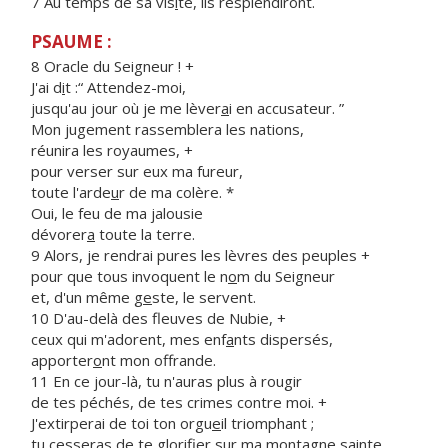
7 Au temps de sa vis
i
te, ils resplendiront.
PSAUME :
8 Oracle du Seigneur ! +
J'ai d
i
t :“ Attendez-moi,
jusqu'au jour où je me lèver
a
i en accusateur. ”
Mon jugement rassemblera les nations,
réunira les royaumes, +
pour verser sur eux ma fureur,
toute l'arde
u
r de ma colère. *
Oui, le feu de ma jalousie
dévorer
a
toute la terre.
9 Alors, je rendrai pures les lèvres des peuples +
pour que tous invoquent le n
o
m du Seigneur
et, d'un même g
e
ste, le servent.
10 D'au-delà des fleuves de Nubie, +
ceux qui m'adorent, mes enf
a
nts dispersés,
apporter
o
nt mon offrande.
11 En ce jour-là, tu n'auras plus à rougir
de tes péchés, de tes crimes contre moi. +
J'extirperai de toi ton orgu
e
il triomphant ;
tu cesseras de te glorifier sur ma mont
a
gne sainte.