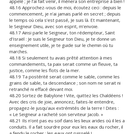
appelé ; je l’ai fait venir, il mènera son entreprise à bien !
48.16 Approchez-vous de moi, écoutez ceci : depuis le
commencement, je n’ai jamais parlé en secret ; depuis
le temps où cela s’est passé, Je suis là. Et maintenant,
le Seigneur Dieu, avec son esprit, m’envoie.
48.17 Ainsi parle le Seigneur, ton rédempteur, Saint
d’Israël : Je suis le Seigneur ton Dieu, je te donne un
enseignement utile, je te guide sur le chemin où tu
marches.
48.18 Si seulement tu avais prêté attention à mes
commandements, ta paix serait comme un fleuve, ta
justice, comme les flots de la mer.
48.19 Ta postérité serait comme le sable, comme les
grains de sable, ta descendance ; son nom ne serait ni
retranché ni effacé devant moi.
48.20 Sortez de Babylone ! Vite, quittez les Chaldéens !
Avec des cris de joie, annoncez, faites-le entendre,
propagez-le jusqu’aux extrémités de la terre ! Dites :
« Le Seigneur a racheté son serviteur Jacob. »
48.21 Ils n’ont pas eu soif dans les lieux arides où il les a
conduits. Il a fait sourdre pour eux les eaux du rocher, il
a fendu le rocher : les eaux ont ruisselé !