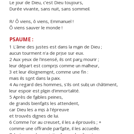
Le jour de Dieu, c’est Dieu toujours,
Durée vivante, sans nuit, sans sommeil.
R/ Ô viens, ô viens, Emmanuel !
Ô viens sauver le monde !
PSAUME :
1 L'âme des justes est dans la m
a
in de Dieu ;
aucun tourment n'a de pr
i
se sur eux.
2 Aux yeux de l'insensé, ils ont par
u
mourir ;
leur départ est compr
i
s comme un malheur,
3 et leur éloignem
e
nt, comme une fin :
mais ils s
o
nt dans la paix.
4 Au regard des hommes, s'ils ont sub
i
un châtiment,
leur espoir est pl
e
in d'immortalité.
5 Après de f
a
ibles peines,
de grands bienf
a
its les attendent,
car Dieu les a m
i
s à l'épreuve
et trouvés d
i
gnes de lui.
6 Comme l'or au creuset, il les a éprouvés ; +
comme une offrande parf
a
ite, il les accueille.