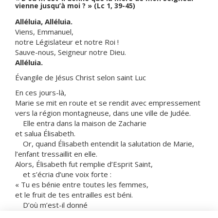
vienne jusqu’à moi ? » (Lc 1, 39-45)
Alléluia, Alléluia.
Viens, Emmanuel,
notre Législateur et notre Roi !
Sauve-nous, Seigneur notre Dieu.
Alléluia.
Évangile de Jésus Christ selon saint Luc
En ces jours-là,
Marie se mit en route et se rendit avec empressement
vers la région montagneuse, dans une ville de Judée.
Elle entra dans la maison de Zacharie
et salua Élisabeth.
Or, quand Élisabeth entendit la salutation de Marie,
l’enfant tressaillit en elle.
Alors, Élisabeth fut remplie d’Esprit Saint,
et s’écria d’une voix forte :
« Tu es bénie entre toutes les femmes,
et le fruit de tes entrailles est béni.
D’où m’est-il donné
que la mère de mon Seigneur vienne jusqu’à moi ?