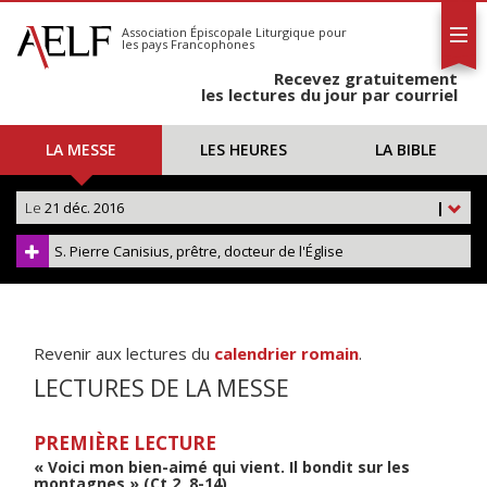
L'AELF
S'abonner
Association Épiscopale Liturgique
pour
les pays Francophones
Calendrier
Recevez gratuitement
Contact
les lectures du jour par courriel
LA MESSE
LES HEURES
LA BIBLE
Le
21 déc. 2016
|
S. Pierre Canisius, prêtre, docteur de l'Église
Revenir aux lectures du
calendrier romain
.
LECTURES DE LA MESSE
PREMIÈRE LECTURE
« Voici mon bien-aimé qui vient. Il bondit sur les
montagnes » (Ct 2, 8-14)