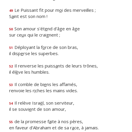
Le Puissant fit pour m
o
i des merveilles ;
49
S
a
int est son nom !
Son amour s'ét
e
nd d'âge en âge
50
sur ce
u
x qui le craignent ;
Déployant la f
o
rce de son bras,
51
il disp
e
rse les superbes.
Il renverse les puiss
a
nts de leurs trônes,
52
il él
è
ve les humbles.
Il comble de bi
e
ns les affamés,
53
renvoie les r
i
ches les mains vides.
Il relève Isra
ë
l, son serviteur,
54
il se souvi
e
nt de son amour,
de la promesse f
a
ite à nos pères,
55
en faveur d'Abraham et de sa r
a
ce, à jamais.