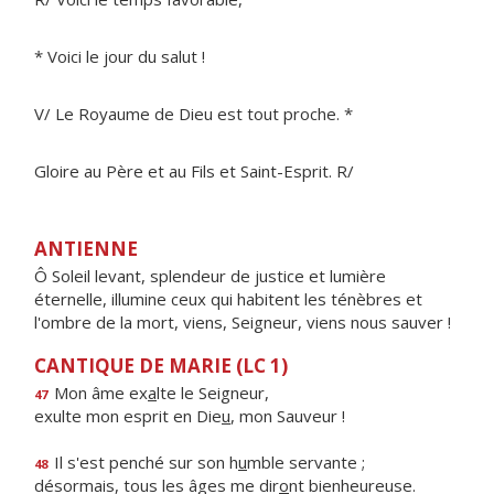
* Voici le jour du salut !
V/ Le Royaume de Dieu est tout proche. *
Gloire au Père et au Fils et Saint-Esprit. R/
ANTIENNE
Ô Soleil levant, splendeur de justice et lumière
éternelle, illumine ceux qui habitent les ténèbres et
l'ombre de la mort, viens, Seigneur, viens nous sauver !
CANTIQUE DE MARIE (LC 1)
Mon âme ex
a
lte le Seigneur,
47
exulte mon esprit en Die
u
, mon Sauveur !
Il s'est penché sur son h
u
mble servante ;
48
désormais, tous les âges me dir
o
nt bienheureuse.