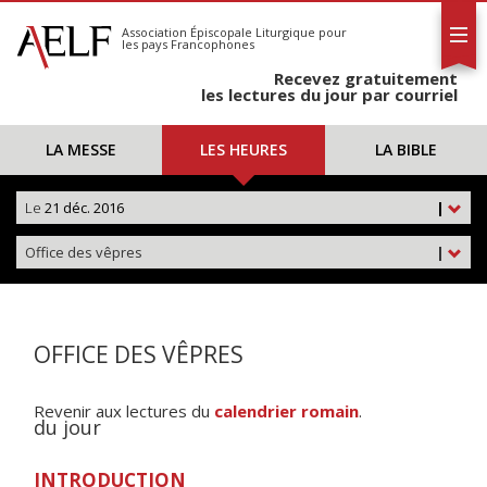
L'AELF
S'abonner
Association Épiscopale Liturgique
pour
les pays Francophones
Calendrier
Recevez gratuitement
Contact
les lectures du jour par courriel
LA MESSE
LES HEURES
LA BIBLE
Le
21 déc. 2016
|
Office des vêpres
|
OFFICE DES VÊPRES
Revenir aux lectures du
calendrier romain
.
du jour
INTRODUCTION