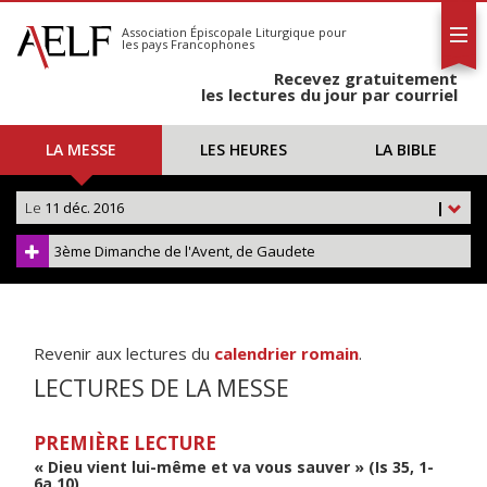
L'AELF
S'abonner
Association Épiscopale Liturgique
pour
les pays Francophones
Calendrier
Recevez gratuitement
Contact
les lectures du jour par courriel
LA MESSE
LES HEURES
LA BIBLE
Le
11 déc. 2016
|
3ème Dimanche de l'Avent, de Gaudete
Revenir aux lectures du
calendrier romain
.
LECTURES DE LA MESSE
PREMIÈRE LECTURE
« Dieu vient lui-même et va vous sauver » (Is 35, 1-
6a.10)