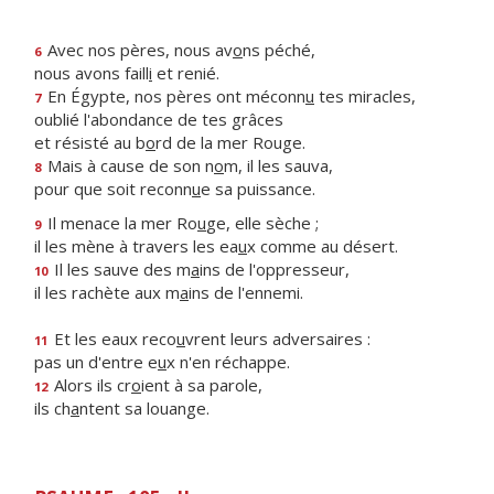
Avec nos pères, nous av
o
ns péché,
6
nous avons faill
i
et renié.
En Égypte, nos pères ont méconn
u
tes miracles,
7
oublié l'abondance de tes grâces
et résisté au b
o
rd de la mer Rouge.
Mais à cause de son n
o
m, il les sauva,
8
pour que soit reconn
u
e sa puissance.
Il menace la mer Ro
u
ge, elle sèche ;
9
il les mène à travers les ea
u
x comme au désert.
Il les sauve des m
a
ins de l'oppresseur,
10
il les rachète aux m
a
ins de l'ennemi.
Et les eaux reco
u
vrent leurs adversaires :
11
pas un d'entre e
u
x n'en réchappe.
Alors ils cr
o
ient à sa parole,
12
ils ch
a
ntent sa louange.