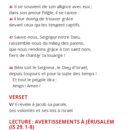
Il se souvient de son alli
a
nce avec eux ;
45
dans son amour fid
è
le, il se ravise :
il leur donn
a
de trouver grâce
46
devant ceux qui les ten
a
ient captifs.
Sauve-nous, Seign
e
ur notre Dieu,
47
rassemble-nous du milie
u
des païens,
que nous rendions gr
â
ce à ton saint nom,
fiers de chant
e
r ta louange !
Béni soit le Seigneur, le Die
u
d'Israël,
48
depuis toujours et pour la su
i
te des temps !
Et tout le pe
u
ple dira :
Am
e
n ! Amen !
VERSET
V/
Il révèle à Jacob sa parole,
ses volontés et ses lois à Israël.
LECTURE : AVERTISSEMENTS À JÉRUSALEM
(IS 29, 1-8)