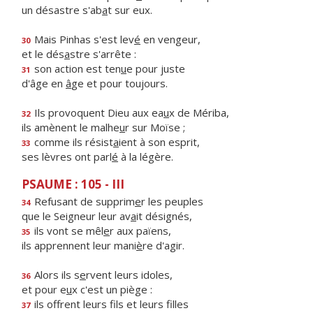
un désastre s'ab
a
t sur eux.
Mais Pinhas s'est lev
é
en vengeur,
30
et le dés
a
stre s'arrête :
son action est ten
u
e pour juste
31
d'âge en
â
ge et pour toujours.
Ils provoquent Dieu aux ea
u
x de Mériba,
32
ils amènent le malhe
u
r sur Moïse ;
comme ils résist
a
ient à son esprit,
33
ses lèvres ont parl
é
à la légère.
PSAUME : 105 - III
Refusant de supprim
e
r les peuples
34
que le Seigneur leur av
a
it désignés,
ils vont se mêl
e
r aux païens,
35
ils apprennent leur mani
è
re d'agir.
Alors ils s
e
rvent leurs idoles,
36
et pour e
u
x c'est un piège :
ils offrent leurs f
ls et leurs filles
37