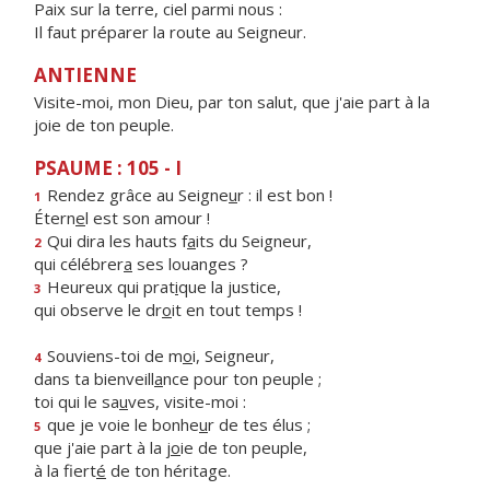
Paix sur la terre, ciel parmi nous :
Il faut préparer la route au Seigneur.
ANTIENNE
Visite-moi, mon Dieu, par ton salut, que j'aie part à la
joie de ton peuple.
PSAUME : 105 - I
Rendez grâce au Seigne
u
r : il est bon !
1
Étern
e
l est son amour !
Qui dira les hauts f
a
its du Seigneur,
2
qui célébrer
a
ses louanges ?
Heureux qui prat
i
que la justice,
3
qui observe le dr
o
it en tout temps !
Souviens-toi de m
o
i, Seigneur,
4
dans ta bienveill
a
nce pour ton peuple ;
toi qui le sa
u
ves, visite-moi :
que je voie le bonhe
u
r de tes élus ;
5
que j'aie part à la j
o
ie de ton peuple,
à la fiert
é
de ton héritage.