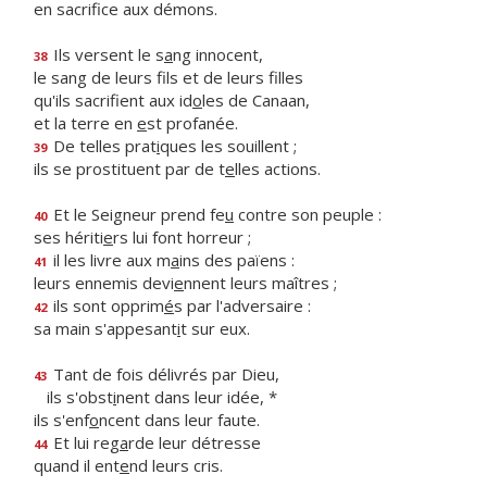
en sacrif
ce aux démons.
Ils versent le s
a
ng innocent,
38
le sang de leurs f
ls et de leurs filles
qu'ils sacrifient aux id
o
les de Canaan,
et la terre en
e
st profanée.
De telles prat
i
ques les souillent ;
39
ils se prostituent par de t
e
lles actions.
Et le Seigneur prend fe
u
contre son peuple :
40
ses hériti
e
rs lui font horreur ;
il les livre aux m
a
ins des païens :
41
leurs ennemis devi
e
nnent leurs maîtres ;
ils sont opprim
é
s par l'adversaire :
42
sa main s'appesant
i
t sur eux.
Tant de fois délivrés par Dieu,
43
ils s'obst
i
nent dans leur idée, *
ils s'enf
o
ncent dans leur faute.
Et lui reg
a
rde leur détresse
44
quand il ent
e
nd leurs cris.