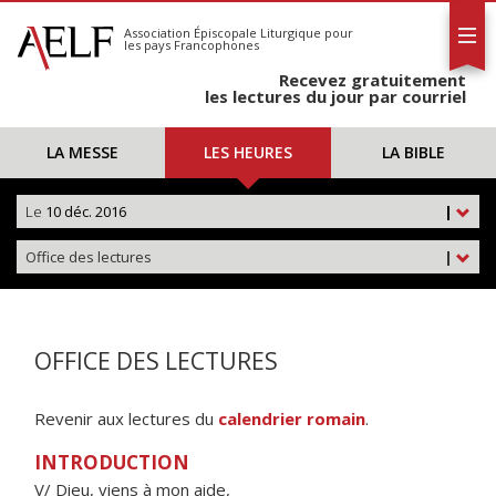
L'AELF
S'abonner
Association Épiscopale Liturgique
pour
les pays Francophones
Calendrier
Recevez gratuitement
Contact
les lectures du jour par courriel
LA MESSE
LES HEURES
LA BIBLE
Le
10 déc. 2016
|
Office des lectures
|
OFFICE DES LECTURES
Revenir aux lectures du
calendrier romain
.
INTRODUCTION
V/ Dieu, viens à mon aide,