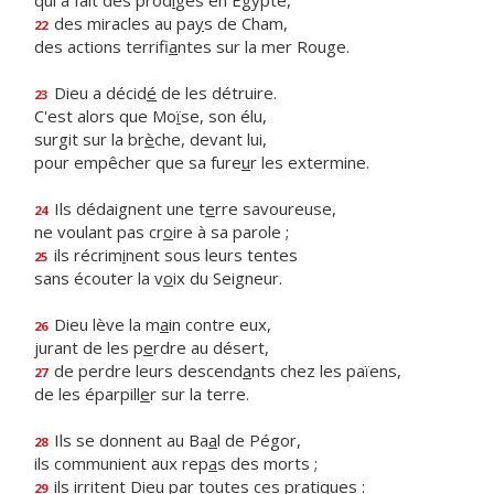
qui a fait des prod
i
ges en Égypte,
des miracles au pa
y
s de Cham,
22
des actions terrifi
a
ntes sur la mer Rouge.
Dieu a décid
é
de les détruire.
23
C'est alors que Mo
ï
se, son élu,
surgit sur la br
è
che, devant lui,
pour empêcher que sa fure
u
r les extermine.
Ils dédaignent une t
e
rre savoureuse,
24
ne voulant pas cr
o
ire à sa parole ;
ils récrim
i
nent sous leurs tentes
25
sans écouter la v
o
ix du Seigneur.
Dieu lève la m
a
in contre eux,
26
jurant de les p
e
rdre au désert,
de perdre leurs descend
a
nts chez les païens,
27
de les éparpill
e
r sur la terre.
Ils se donnent au Ba
a
l de Pégor,
28
ils communient aux rep
a
s des morts ;
ils irritent Dieu par to
u
tes ces pratiques :
29