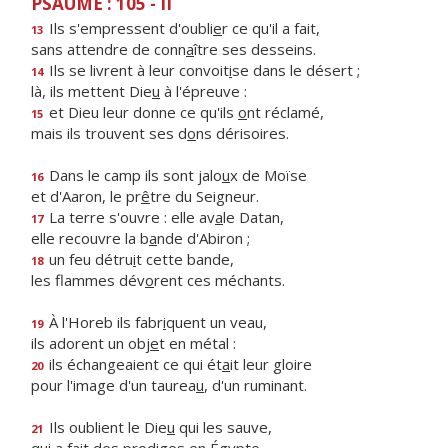
PSAUME : 105 - II
Ils s'empressent d'oubli
e
r ce qu'il a fait,
13
sans attendre de conn
a
ître ses desseins.
Ils se livrent à leur convoit
i
se dans le désert ;
14
là, ils mettent Die
u
à l'épreuve :
et Dieu leur donne ce qu'ils
o
nt réclamé,
15
mais ils trouvent ses d
o
ns dérisoires.
Dans le camp ils sont jalo
u
x de Moïse
16
et d'Aaron, le pr
ê
tre du Seigneur.
La terre s'ouvre : elle av
a
le Datan,
17
elle recouvre la b
a
nde d'Abiron ;
un feu détru
i
t cette bande,
18
les flammes dév
o
rent ces méchants.
À l'Horeb ils fabr
i
quent un veau,
19
ils adorent un obj
e
t en métal :
ils échangeaient ce qui ét
a
it leur gloire
20
pour l'image d'un taurea
u
, d'un ruminant.
Ils oublient le Die
u
qui les sauve,
21