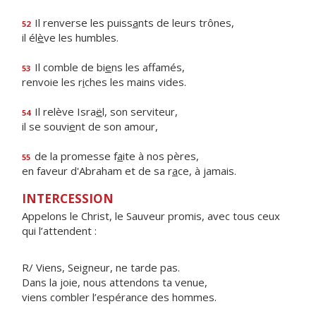
Il renverse les puiss
a
nts de leurs trônes,
52
il él
è
ve les humbles.
Il comble de bi
e
ns les affamés,
53
renvoie les r
i
ches les mains vides.
Il relève Isra
ë
l, son serviteur,
54
il se souvi
e
nt de son amour,
de la promesse f
a
ite à nos pères,
55
en faveur d'Abraham et de sa r
a
ce, à jamais.
INTERCESSION
Appelons le Christ, le Sauveur promis, avec tous ceux
qui l’attendent :
R/ Viens, Seigneur, ne tarde pas.
Dans la joie, nous attendons ta venue,
viens combler l’espérance des hommes.