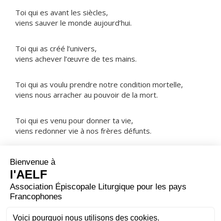
Toi qui es avant les siècles,
viens sauver le monde aujourd’hui.
Toi qui as créé l’univers,
viens achever l’œuvre de tes mains.
Toi qui as voulu prendre notre condition mortelle,
viens nous arracher au pouvoir de la mort.
Toi qui es venu pour donner ta vie,
viens redonner vie à nos frères défunts.
NOTRE PÈRE
ORAISON
Tu le vois, Seigneur, ton peuple se prépare à célébrer la
naissance de ton Fils ; dirige notre joie vers la joie d’un
si grand mystère, pour que nous fêtions notre salut