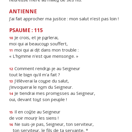
ANTIENNE
J’ai fait approcher ma justice : mon salut n’est pas loin !
PSAUME : 115
Je crois, et je p
a
rlerai,
10
moi qui ai beauco
u
p souffert,
moi qui ai d
i
t dans mon trouble :
11
« L'h
o
mme n'est que mensonge. »
Comment rendr
a
i-je au Seigneur
12
tout le bi
e
n qu'il m'a fait ?
J'élèverai la co
u
pe du salut,
13
j'invoquerai le n
o
m du Seigneur.
Je tiendrai mes prom
e
sses au Seigneur,
14
oui, devant to
u
t son peuple !
Il en co
û
te au Seigneur
15
de voir mour
i
r les siens !
Ne suis-je pas, Seigneur, ton serviteur,
16
ton serviteur, le f
ls de ta servante, *