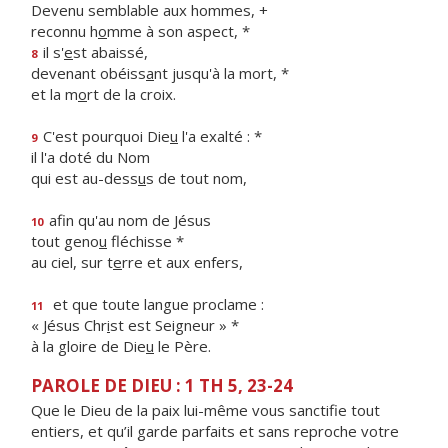
Devenu semblable aux hommes, +
reconnu h
o
mme à son aspect, *
il s'
e
st abaissé,
8
devenant obéiss
a
nt jusqu'à la mort, *
et la m
o
rt de la croix.
C'est pourquoi Die
u
l'a exalté : *
9
il l'a doté du Nom
qui est au-dess
u
s de tout nom,
afin qu'au nom de Jésus
10
tout geno
u
fléchisse *
au ciel, sur t
e
rre et aux enfers,
et que toute langue proclame :
11
« Jésus Chr
i
st est Seigneur » *
à la gloire de Die
u
le Père.
PAROLE DE DIEU : 1 TH 5, 23-24
Que le Dieu de la paix lui-même vous sanctifie tout
entiers, et qu’il garde parfaits et sans reproche votre