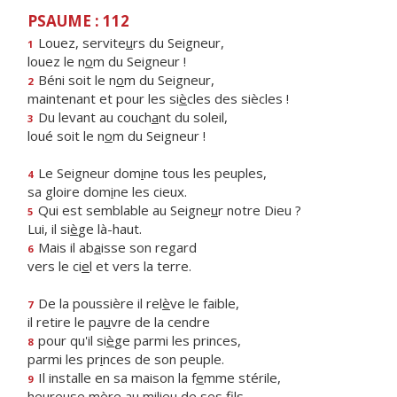
PSAUME : 112
Louez, servite
u
rs du Seigneur,
1
louez le n
o
m du Seigneur !
Béni soit le n
o
m du Seigneur,
2
maintenant et pour les si
è
cles des siècles !
Du levant au couch
a
nt du soleil,
3
loué soit le n
o
m du Seigneur !
Le Seigneur dom
i
ne tous les peuples,
4
sa gloire dom
i
ne les cieux.
Qui est semblable au Seigne
u
r notre Dieu ?
5
Lui, il si
è
ge là-haut.
Mais il ab
a
isse son regard
6
vers le ci
e
l et vers la terre.
De la poussière il rel
è
ve le faible,
7
il retire le pa
u
vre de la cendre
pour qu'il si
è
ge parmi les princes,
8
parmi les pr
i
nces de son peuple.
Il installe en sa maison la f
e
mme stérile,
9
heureuse mère au milie
u
de ses fils.