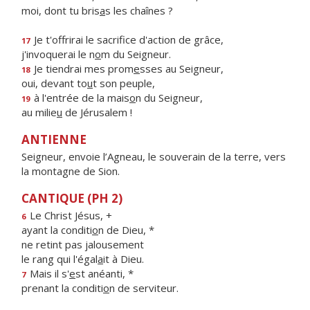
moi, dont tu bris
a
s les chaînes ?
Je t'offrirai le sacrif
ce d'action de grâce,
17
j'invoquerai le n
o
m du Seigneur.
Je tiendrai mes prom
e
sses au Seigneur,
18
oui, devant to
u
t son peuple,
à l'entrée de la mais
o
n du Seigneur,
19
au milie
u
de Jérusalem !
ANTIENNE
Seigneur, envoie l’Agneau, le souverain de la terre, vers
la montagne de Sion.
CANTIQUE (PH 2)
Le Christ Jésus, +
6
ayant la conditi
o
n de Dieu, *
ne retint pas jalousement
le rang qui l'égal
a
it à Dieu.
Mais il s'
e
st anéanti, *
7
prenant la conditi
o
n de serviteur.