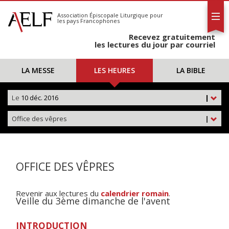
L'AELF
S'abonner
Association Épiscopale Liturgique
pour
les pays Francophones
Calendrier
Recevez gratuitement
Contact
les lectures du jour par courriel
LA MESSE
LES HEURES
LA BIBLE
Le
10 déc. 2016
|
Office des vêpres
|
OFFICE DES VÊPRES
Revenir aux lectures du
calendrier romain
.
Veille du 3ème dimanche de l'avent
INTRODUCTION