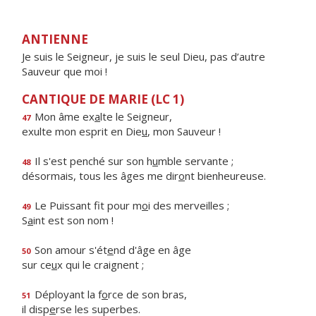
ANTIENNE
Je suis le Seigneur, je suis le seul Dieu, pas d’autre
Sauveur que moi !
CANTIQUE DE MARIE (LC 1)
Mon âme ex
a
lte le Seigneur,
47
exulte mon esprit en Die
u
, mon Sauveur !
Il s'est penché sur son h
u
mble servante ;
48
désormais, tous les âges me dir
o
nt bienheureuse.
Le Puissant fit pour m
o
i des merveilles ;
49
S
a
int est son nom !
Son amour s'ét
e
nd d'âge en âge
50
sur ce
u
x qui le craignent ;
Déployant la f
o
rce de son bras,
51
il disp
e
rse les superbes.