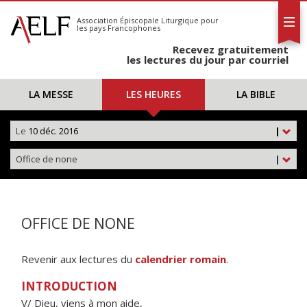
L'AELF
S'abonner
Association Épiscopale Liturgique
pour
les pays Francophones
Calendrier
Recevez gratuitement
Contact
les lectures du jour par courriel
LA MESSE
LES HEURES
LA BIBLE
Le
10 déc. 2016
|
Office de none
|
OFFICE DE NONE
Revenir aux lectures du
calendrier romain
.
INTRODUCTION
V/ Dieu, viens à mon aide,