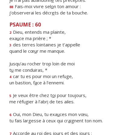
je n’ai pas abandonn
é
tes préceptes.
Fais-moi vivre sel
o
n ton amour :
88
j’observerai les décr
e
ts de ta bouche.
PSAUME : 60
Dieu, entends ma plainte,
2
exa
u
ce ma prière ; *
des terres lointaines je t’appelle
3
quand le cœ
u
r me manque.
Jusqu’au rocher trop loin de moi
t
u
me conduiras, *
car tu es pour moi un refuge,
4
un bastion, f
a
ce à l’ennemi.
Je veux être chez t
o
i pour toujours,
5
me réfugier à l’abr
i
de tes ailes.
Oui, mon Dieu, tu exa
u
ces mon vœu,
6
tu fais largesse à ceux qui cr
a
ignent ton nom.
Accorde au roi des jo
u
rs et des jours :
7