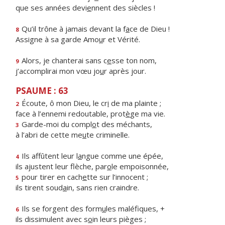
que ses années devi
e
nnent des siècles !
Qu’il trône à jamais devant la f
a
ce de Dieu !
8
Assigne à sa garde Amo
u
r et Vérité.
Alors, je chanterai sans c
e
sse ton nom,
9
j’accomplirai mon vœu jo
u
r après jour.
PSAUME : 63
Écoute, ô mon Dieu, le cr
i
de ma plainte ;
2
face à l’ennemi redoutable, prot
è
ge ma vie.
Garde-moi du compl
o
t des méchants,
3
à l’abri de cette me
u
te criminelle.
Ils affûtent leur l
a
ngue comme une épée,
4
ils ajustent leur flèche, par
o
le empoisonnée,
pour tirer en cach
e
tte sur l’innocent ;
5
ils tirent soud
a
in, sans rien craindre.
Ils se forgent des form
u
les maléfiques, +
6
ils dissimulent avec s
o
in leurs pièges ;