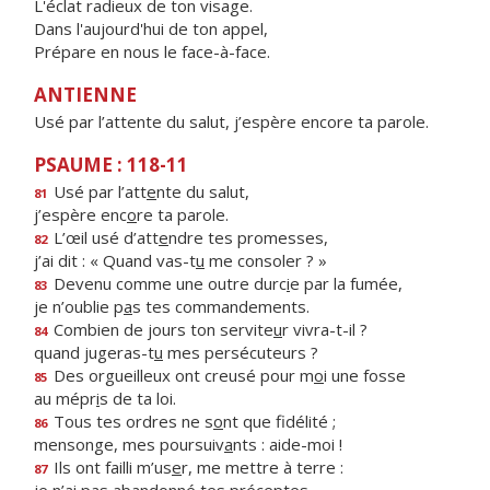
L'éclat radieux de ton visage.
Dans l'aujourd'hui de ton appel,
Prépare en nous le face-à-face.
ANTIENNE
Usé par l’attente du salut, j’espère encore ta parole.
PSAUME : 118-11
Usé par l’att
e
nte du salut,
81
j’espère enc
o
re ta parole.
L’œil usé d’att
e
ndre tes promesses,
82
j’ai dit : « Quand vas-t
u
me consoler ? »
Devenu comme une outre durc
i
e par la fumée,
83
je n’oublie p
a
s tes commandements.
Combien de jours ton servite
u
r vivra-t-il ?
84
quand jugeras-t
u
mes persécuteurs ?
Des orgueilleux ont creusé pour m
o
i une fosse
85
au mépr
i
s de ta loi.
Tous tes ordres ne s
o
nt que fidélité ;
86
mensonge, mes poursuiv
a
nts : aide-moi !
Ils ont failli m’us
e
r, me mettre à terre :
87