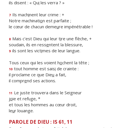
ils disent : « Qu
i
les verra ? »
Ils mach
i
nent leur crime : +
7
Notre machinati
o
n est parfaite ;
le cœur de chacun deme
u
re impénétrable !
Mais c’est Dieu qui leur t
i
re une flèche, +
8
soudain, ils en ress
e
ntent la blessure,
ils sont les vict
i
mes de leur langue.
9
Tous ceux qui les voient h
o
chent la tête ;
tout homme est sais
i
de crainte :
10
il proclame ce que Die
u
a fait,
il compr
e
nd ses actions.
Le juste trouvera dans le Seigneur
11
j
o
ie et refuge, *
et tous les hommes au cœur droit,
le
u
r louange.
PAROLE DE DIEU : IS 61, 11