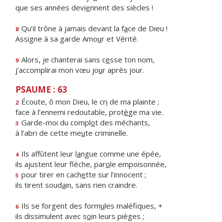
que ses années devi
e
nnent des siècles !
Qu’il trône à jamais devant la f
a
ce de Dieu !
8
Assigne à sa garde Amo
u
r et Vérité.
Alors, je chanterai sans c
e
sse ton nom,
9
j’accomplirai mon vœu jo
u
r après jour.
PSAUME : 63
Écoute, ô mon Dieu, le cr
i
de ma plainte ;
2
face à l’ennemi redoutable, prot
è
ge ma vie.
Garde-moi du compl
o
t des méchants,
3
à l’abri de cette me
u
te criminelle.
Ils affûtent leur l
a
ngue comme une épée,
4
ils ajustent leur flèche, par
o
le empoisonnée,
pour tirer en cach
e
tte sur l’innocent ;
5
ils tirent soud
a
in, sans rien craindre.
Ils se forgent des form
u
les maléfiques, +
6
ils dissimulent avec s
o
in leurs pièges ;