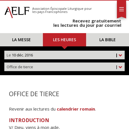
L'AELF
S'abonner
Association Épiscopale Liturgique
pour
les pays Francophones
Calendrier
Recevez gratuitement
Contact
les lectures du jour par courriel
LA MESSE
LES HEURES
LA BIBLE
Le
10 déc. 2016
|
Office de tierce
|
OFFICE DE TIERCE
Revenir aux lectures du
calendrier romain
.
INTRODUCTION
V/ Dieu, viens à mon aide,