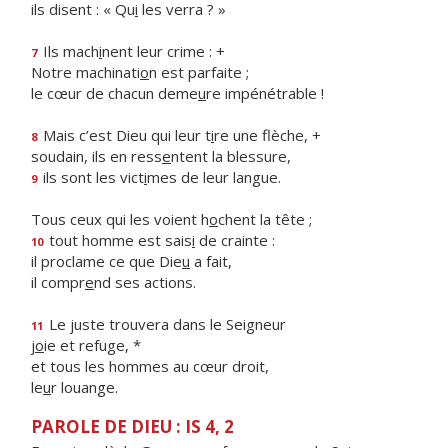
ils disent : « Qu
i
les verra ? »
Ils mach
i
nent leur crime : +
7
Notre machinati
o
n est parfaite ;
le cœur de chacun deme
u
re impénétrable !
Mais c’est Dieu qui leur t
i
re une flèche, +
8
soudain, ils en ress
e
ntent la blessure,
ils sont les vict
i
mes de leur langue.
9
Tous ceux qui les voient h
o
chent la tête ;
tout homme est sais
i
de crainte :
10
il proclame ce que Die
u
a fait,
il compr
e
nd ses actions.
Le juste trouvera dans le Seigneur
11
j
o
ie et refuge, *
et tous les hommes au cœur droit,
le
u
r louange.
PAROLE DE DIEU : IS 4, 2