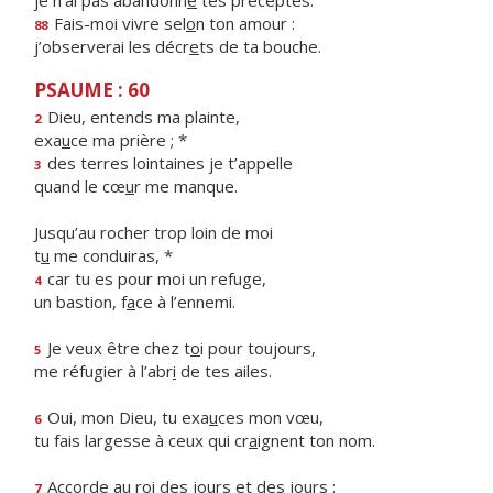
je n’ai pas abandonn
é
tes préceptes.
Fais-moi vivre sel
o
n ton amour :
88
j’observerai les décr
e
ts de ta bouche.
PSAUME : 60
Dieu, entends ma plainte,
2
exa
u
ce ma prière ; *
des terres lointaines je t’appelle
3
quand le cœ
u
r me manque.
Jusqu’au rocher trop loin de moi
t
u
me conduiras, *
car tu es pour moi un refuge,
4
un bastion, f
a
ce à l’ennemi.
Je veux être chez t
o
i pour toujours,
5
me réfugier à l’abr
i
de tes ailes.
Oui, mon Dieu, tu exa
u
ces mon vœu,
6
tu fais largesse à ceux qui cr
a
ignent ton nom.
Accorde au roi des jo
u
rs et des jours :
7