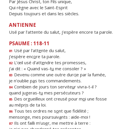
Par Jésus Christ, ton Fils unique,
Qui règne avec le Saint-Esprit
Depuis toujours et dans les siècles.
ANTIENNE
Usé par l’attente du salut, j’espère encore ta parole.
PSAUME : 118-11
Usé par l’att
e
nte du salut,
81
j’espère enc
o
re ta parole.
L’œil usé d’att
e
ndre tes promesses,
82
j’ai dit : « Quand vas-t
u
me consoler ? »
Devenu comme une outre durc
i
e par la fumée,
83
je n’oublie p
a
s tes commandements.
Combien de jours ton servite
u
r vivra-t-il ?
84
quand jugeras-t
u
mes persécuteurs ?
Des orgueilleux ont creusé pour m
o
i une fosse
85
au mépr
i
s de ta loi.
Tous tes ordres ne s
o
nt que fidélité ;
86
mensonge, mes poursuiv
a
nts : aide-moi !
Ils ont failli m’us
e
r, me mettre à terre :
87