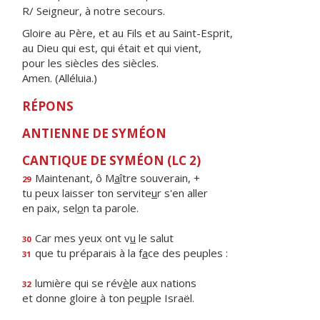
R/ Seigneur, à notre secours.
Gloire au Père, et au Fils et au Saint-Esprit,
au Dieu qui est, qui était et qui vient,
pour les siècles des siècles.
Amen. (Alléluia.)
RÉPONS
ANTIENNE DE SYMÉON
CANTIQUE DE SYMÉON (LC 2)
Maintenant, ô M
a
ître souverain, +
29
tu peux laisser ton servite
u
r s'en aller
en paix, sel
o
n ta parole.
Car mes yeux ont v
u
le salut
30
que tu préparais à la f
a
ce des peuples :
31
lumière qui se rév
è
le aux nations
32
et donne gloire à ton pe
u
ple Israël.