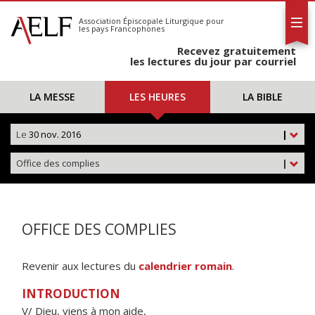
L'AELF
S'abonner
Association Épiscopale Liturgique
pour
les pays Francophones
Calendrier
Recevez gratuitement
Contact
les lectures du jour par courriel
LA MESSE
LES HEURES
LA BIBLE
Le
30 nov. 2016
|
Office des complies
|
OFFICE DES COMPLIES
Revenir aux lectures du
calendrier romain
.
INTRODUCTION
V/ Dieu, viens à mon aide,