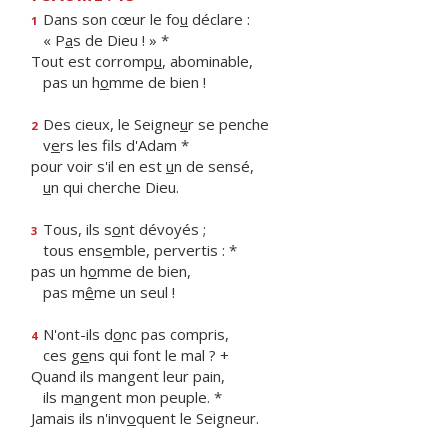
Dans son cœur le fo
u
déclare :
1
« P
a
s de Dieu ! » *
Tout est corromp
u
, abominable,
pas un h
o
mme de bien !
Des cieux, le Seigne
u
r se penche
2
v
e
rs les fils d'Adam *
pour voir s'il en est
u
n de sensé,
u
n qui cherche Dieu.
Tous, ils s
o
nt dévoyés ;
3
tous ens
e
mble, pervertis : *
pas un h
o
mme de bien,
pas m
ê
me un seul !
N'ont-ils d
o
nc pas compris,
4
ces g
e
ns qui font le mal ? +
Quand ils mangent leur pain,
ils m
a
ngent mon peuple. *
Jamais ils n'inv
o
quent le Seigneur.