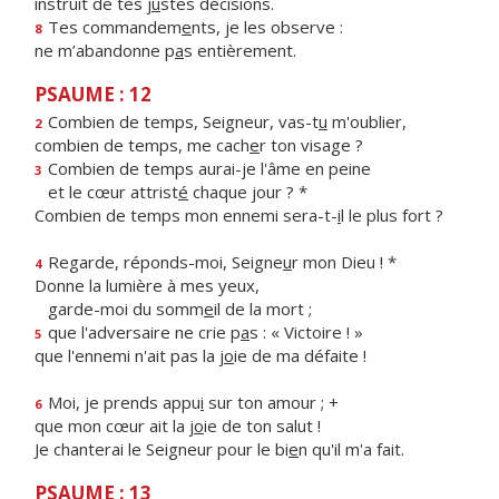
instruit de tes j
u
stes décisions.
Tes commandem
e
nts, je les observe :
8
ne m’abandonne p
a
s entièrement.
PSAUME : 12
Combien de temps, Seigneur, vas-t
u
m'oublier,
2
combien de temps, me cach
e
r ton visage ?
Combien de temps aurai-je l'âme en peine
3
et le cœur attrist
é
chaque jour ? *
Combien de temps mon ennemi sera-t-
i
l le plus fort ?
Regarde, réponds-moi, Seigne
u
r mon Dieu ! *
4
Donne la lumière à mes yeux,
garde-moi du somm
e
il de la mort ;
que l'adversaire ne crie p
a
s : « Victoire ! »
5
que l'ennemi n'ait pas la j
o
ie de ma défaite !
Moi, je prends appu
i
sur ton amour ; +
6
que mon cœur ait la j
o
ie de ton salut !
Je chanterai le Seigneur pour le bi
e
n qu'il m'a fait.
PSAUME : 13