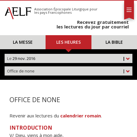
L'AELF
S'abonner
Association Épiscopale Liturgique
pour
les pays Francophones
Calendrier
Recevez gratuitement
Contact
les lectures du jour par courriel
LA MESSE
LES HEURES
LA BIBLE
Le
29 nov. 2016
|
Office de none
|
OFFICE DE NONE
Revenir aux lectures du
calendrier romain
.
INTRODUCTION
V/ Dieu, viens à mon aide,