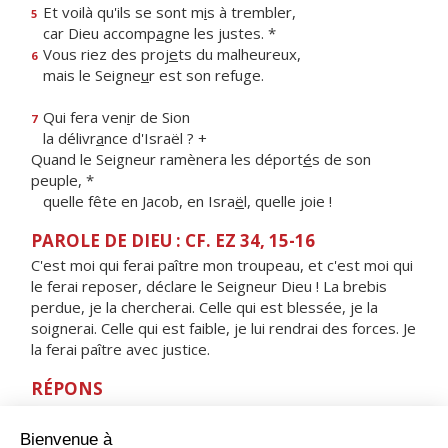
Et voilà qu'ils se sont m
i
s à trembler,
5
car Dieu accomp
a
gne les justes. *
Vous riez des proj
e
ts du malheureux,
6
mais le Seigne
u
r est son refuge.
Qui fera ven
i
r de Sion
7
la délivr
a
nce d'Israël ? +
Quand le Seigneur ramènera les déport
é
s de son
peuple, *
quelle fête en Jacob, en Isra
ë
l, quelle joie !
PAROLE DE DIEU : CF. EZ 34, 15-16
C'est moi qui ferai paître mon troupeau, et c'est moi qui
le ferai reposer, déclare le Seigneur Dieu ! La brebis
perdue, je la chercherai. Celle qui est blessée, je la
soignerai. Celle qui est faible, je lui rendrai des forces. Je
la ferai paître avec justice.
RÉPONS
V/ Viens, Seigneur, ne tarde pas.
Remets à ton peuple ses péchés.