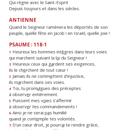
Qui règne avec le Saint-Esprit
Depuis toujours et dans les siècles.
ANTIENNE
Quand le Seigneur ramènera les déportés de son
peuple, quelle fête en Jacob ! en Israël, quelle joie !
PSAUME : 118-1
Heureux les hommes int
è
gres dans leurs voies
1
qui marchent suivant la l
o
i du Seigneur !
Heureux ceux qui g
a
rdent ses exigences,
2
ils le ch
e
rchent de tout cœur !
Jamais ils ne comm
e
ttent d’injustice,
3
ils m
a
rchent dans ses voies.
Toi, tu prom
u
lgues des préceptes
4
à observ
e
r entièrement.
Puissent mes v
o
ies s’affermir
5
à observ
e
r tes commandements !
Ainsi je ne serai p
a
s humilié
6
quand je cont
e
mple tes volontés.
D’un cœur droit, je pourr
a
i te rendre grâce,
7