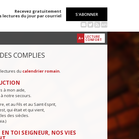
Recevez gratuitement
S'ABONNER
s lectures du jour par courriel
API
LECTURE
A+
CONFORT
 DES COMPLIES
 lectures du
calendrier romain
.
UCTION
ns à mon aide,
 à notre secours.
e, et au Fils et au Saint-Esprit,
st, qui était et qui vient,
cles des siècles.
ia.)
 EN TOI SEIGNEUR, NOS VIES
NT