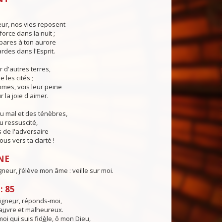
eur, nos vies reposent
force dans la nuit ;
pares à ton aurore
ardes dans l'Esprit.
r d'autres terres,
e les cités ;
mes, vois leur peine
 la joie d'aimer.
u mal et des ténèbres,
u ressuscité,
 de l'adversaire
us vers ta clarté !
NE
gneur, j’élève mon âme : veille sur moi.
: 85
igne
u
r, réponds-moi,
a
u
vre et malheureux.
moi qui suis fid
è
le, ô mon Dieu,