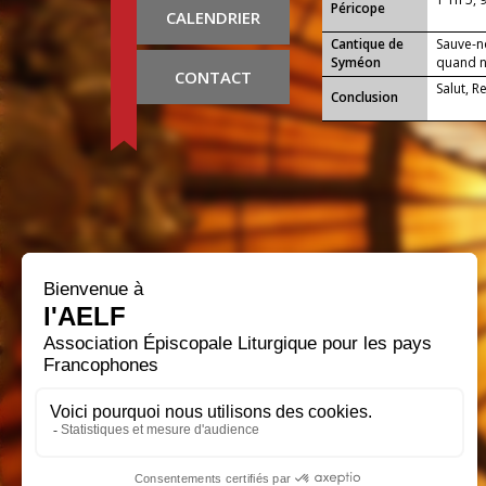
Péricope
CALENDRIER
Cantique de
Sauve-n
Syméon
quand no
CONTACT
Salut, R
Conclusion