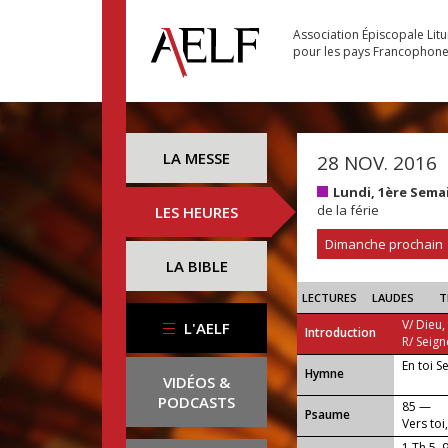
Association Épiscopale Lit
pour les pays Francophon
LA MESSE
28 NOV. 2016
Lundi, 1ère Sema
de la férie
LES HEURES
Dimanche prochain
LA BIBLE
LECTURES
LAUDES
T
V/ Dieu,
L'AELF
Introduction
R/ Seign
En toi S
...
Hymne
VIDÉOS &
PODCASTS
85 —
Psaume
Vers toi
1 Th 5, 