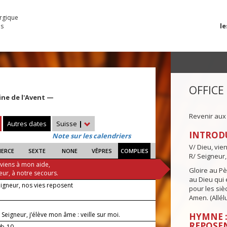
urgique
le
es
OFFICE
ine de l'Avent —
Revenir aux
Autres dates
Suisse
|
INTROD
Note sur les calendriers
V/ Dieu, vie
IERCE
SEXTE
NONE
VÊPRES
COMPLIES
R/ Seigneur,
 viens à mon aide,
Gloire au Pèr
eur, à notre secours.
au Dieu qui e
eigneur, nos vies reposent
pour les siè
Amen. (Allélu
, Seigneur, j’élève mon âme : veille sur moi.
HYMNE :
REPOSE
9b-10