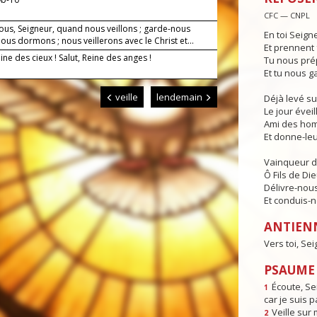
CFC — CNPL
ous, Seigneur, quand nous veillons ; garde-nous
En toi Seign
us dormons ; nous veillerons avec le Christ et...
Et prennent 
eine des cieux ! Salut, Reine des anges !
Tu nous pré
Et tu nous g
veille
lendemain
Déjà levé su
Le jour éveill
Ami des hom
Et donne-leur
Vainqueur d
Ô Fils de Die
Délivre-nous
Et conduis-no
ANTIEN
Vers toi, Sei
PSAUME 
Écoute, Se
1
car je suis p
Veille sur 
2