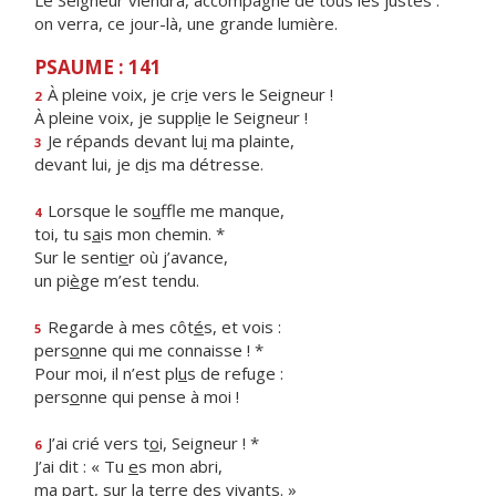
Le Seigneur viendra, accompagné de tous les justes :
on verra, ce jour-là, une grande lumière.
PSAUME : 141
À pleine voix, je cr
i
e vers le Seigneur !
2
À pleine voix, je suppl
i
e le Seigneur !
Je répands devant lu
i
ma plainte,
3
devant lui, je d
i
s ma détresse.
Lorsque le so
u
ffle me manque,
4
toi, tu s
a
is mon chemin. *
Sur le senti
e
r où j’avance,
un pi
è
ge m’est tendu.
Regarde à mes côt
é
s, et vois :
5
pers
o
nne qui me connaisse ! *
Pour moi, il n’est pl
u
s de refuge :
pers
o
nne qui pense à moi !
J’ai crié vers t
o
i, Seigneur ! *
6
J’ai dit : « Tu
e
s mon abri,
ma part, sur la t
e
rre des vivants. »