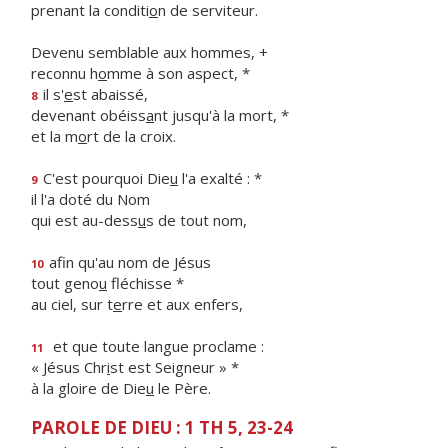
prenant la conditi
o
n de serviteur.
Devenu semblable aux hommes, +
reconnu h
o
mme à son aspect, *
il s'
e
st abaissé,
8
devenant obéiss
a
nt jusqu'à la mort, *
et la m
o
rt de la croix.
C'est pourquoi Die
u
l'a exalté : *
9
il l'a doté du Nom
qui est au-dess
u
s de tout nom,
afin qu'au nom de Jésus
10
tout geno
u
fléchisse *
au ciel, sur t
e
rre et aux enfers,
et que toute langue proclame :
11
« Jésus Chr
i
st est Seigneur » *
à la gloire de Die
u
le Père.
PAROLE DE DIEU : 1 TH 5, 23-24