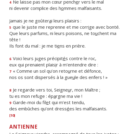
Ne laisse pas mon cœur pench
e
r vers le mal
4
ni devenir complice des h
o
mmes malfaisants.
Jamais je ne goûter
a
i leurs plaisirs :
que le juste me reprenne et me corr
i
ge avec bonté.
5
Que leurs parfums, ni leurs poisons, ne to
u
chent ma
tête !
Ils font du mal : je me ti
e
ns en prière.
Voici leurs juges précipit
é
s contre le roc,
6
eux qui prenaient plais
i
r à m’entendre dire :
« Comme un sol qu’on reto
u
rne et défonce,
7
nos os sont dispersés à la gue
u
le des enfers ! »
Je regarde vers toi, Seigne
u
r, mon Maître ;
8
tu es mon refuge : ép
a
rgne ma vie !
Garde-moi du fil
e
t qui m’est tendu,
9
des embûches qu’ont dress
é
es les malfaisants.
[10]
ANTIENNE