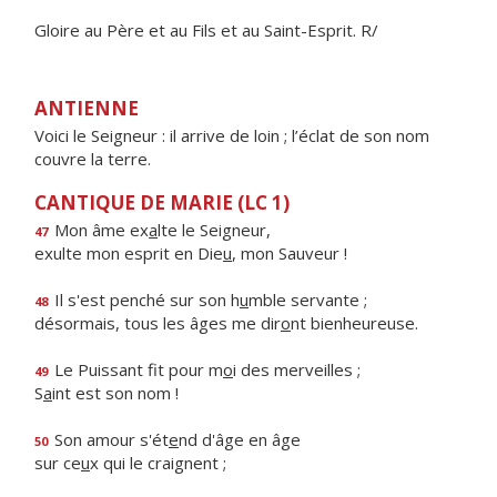
Gloire au Père et au Fils et au Saint-Esprit. R/
ANTIENNE
Voici le Seigneur : il arrive de loin ; l’éclat de son nom
couvre la terre.
CANTIQUE DE MARIE (LC 1)
Mon âme ex
a
lte le Seigneur,
47
exulte mon esprit en Die
u
, mon Sauveur !
Il s'est penché sur son h
u
mble servante ;
48
désormais, tous les âges me dir
o
nt bienheureuse.
Le Puissant fit pour m
o
i des merveilles ;
49
S
a
int est son nom !
Son amour s'ét
e
nd d'âge en âge
50
sur ce
u
x qui le craignent ;