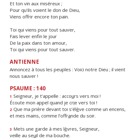
Et ton vin aux miséreux ;
Pour qu’ils voient le don de Dieu,
Viens offrir encore ton pain.
Toi qui viens pour tout sauver,
Fais lever enfin le jour
De la paix dans ton amour,
Toi qui viens pour tout sauver.
ANTIENNE
Annoncez à tous les peuples : Voici notre Dieu ; il vient
nous sauver !
PSAUME : 140
Seigneur, je t’appelle : acco
u
rs vers moi !
1
Écoute mon appel quand je cr
i
e vers toi !
Que ma prière devant toi s’él
è
ve comme un encens,
2
et mes mains, comme l’offr
a
nde du soir.
Mets une garde à mes l
è
vres, Seigneur,
3
veille au se
u
il de ma bouche.