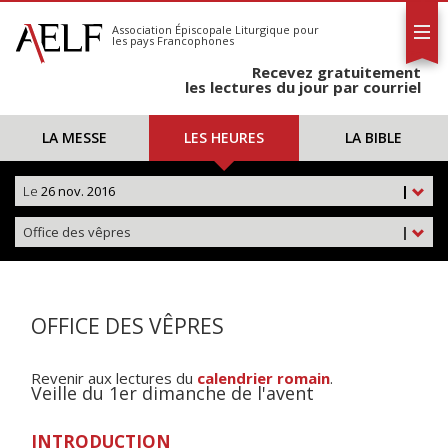
L'AELF
S'abonner
Association Épiscopale Liturgique
pour
les pays Francophones
Calendrier
Recevez gratuitement
Contact
les lectures du jour par courriel
LA MESSE
LES HEURES
LA BIBLE
Le
26 nov. 2016
|
Office des vêpres
|
OFFICE DES VÊPRES
Revenir aux lectures du
calendrier romain
.
Veille du 1er dimanche de l'avent
INTRODUCTION