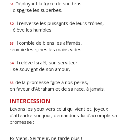
Déployant la f
o
rce de son bras,
51
il disp
e
rse les superbes.
Il renverse les puiss
a
nts de leurs trônes,
52
il él
è
ve les humbles.
Il comble de bi
e
ns les affamés,
53
renvoie les r
i
ches les mains vides.
Il relève Isra
ë
l, son serviteur,
54
il se souvi
e
nt de son amour,
de la promesse f
a
ite à nos pères,
55
en faveur d'Abraham et de sa r
a
ce, à jamais.
INTERCESSION
Levons les yeux vers celui qui vient et, joyeux
d’attendre son jour, demandons-lui d’accomplir sa
promesse :
R/ Viens, Seigneur, ne tarde plus !