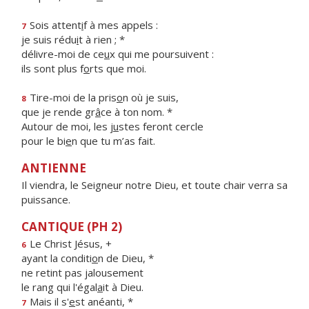
Sois attent
i
f à mes appels :
7
je suis rédu
i
t à rien ; *
délivre-moi de ce
u
x qui me poursuivent :
ils sont plus f
o
rts que moi.
Tire-moi de la pris
o
n où je suis,
8
que je rende gr
â
ce à ton nom. *
Autour de moi, les j
u
stes feront cercle
pour le bi
e
n que tu m’as fait.
ANTIENNE
Il viendra, le Seigneur notre Dieu, et toute chair verra sa
puissance.
CANTIQUE (PH 2)
Le Christ Jésus, +
6
ayant la conditi
o
n de Dieu, *
ne retint pas jalousement
le rang qui l'égal
a
it à Dieu.
Mais il s'
e
st anéanti, *
7