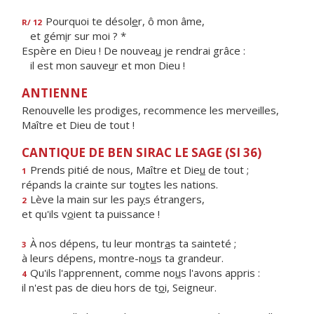
Pourquoi te désol
e
r, ô mon âme,
R/ 12
et gém
i
r sur moi ? *
Espère en Dieu ! De nouvea
u
je rendrai grâce :
il est mon sauve
u
r et mon Dieu !
ANTIENNE
Renouvelle les prodiges, recommence les merveilles,
Maître et Dieu de tout !
CANTIQUE DE BEN SIRAC LE SAGE (SI 36)
Prends pitié de nous, Maître et Die
u
de tout ;
1
répands la crainte sur to
u
tes les nations.
Lève la main sur les pa
y
s étrangers,
2
et qu'ils v
o
ient ta puissance !
À nos dépens, tu leur montr
a
s ta sainteté ;
3
à leurs dépens, montre-no
u
s ta grandeur.
Qu'ils l'apprennent, comme no
u
s l'avons appris :
4
il n'est pas de dieu hors de t
o
i, Seigneur.