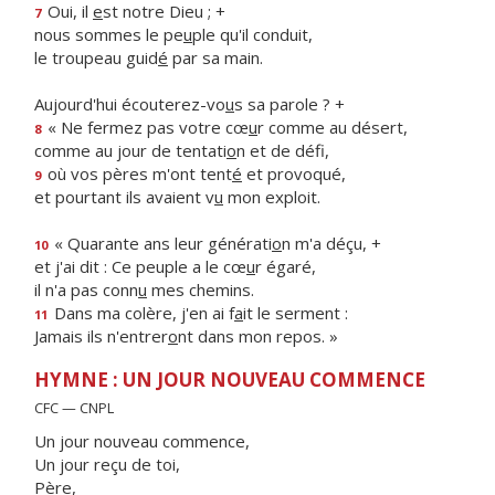
Oui, il
e
st notre Dieu ; +
7
nous sommes le pe
u
ple qu'il conduit,
le troupeau guid
é
par sa main.
Aujourd'hui écouterez-vo
u
s sa parole ? +
« Ne fermez pas votre cœ
u
r comme au désert,
8
comme au jour de tentati
o
n et de défi,
où vos pères m'ont tent
é
et provoqué,
9
et pourtant ils avaient v
u
mon exploit.
« Quarante ans leur générati
o
n m'a déçu, +
10
et j'ai dit : Ce peuple a le cœ
u
r égaré,
il n'a pas conn
u
mes chemins.
Dans ma colère, j'en ai f
a
it le serment :
11
Jamais ils n'entrer
o
nt dans mon repos. »
HYMNE : UN JOUR NOUVEAU COMMENCE
CFC — CNPL
Un jour nouveau commence,
Un jour reçu de toi,
Père,