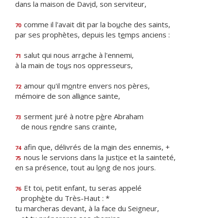
dans la maison de Dav
i
d, son serviteur,
comme il l'avait dit par la bo
u
che des saints,
70
par ses prophètes, depuis les t
e
mps anciens :
salut qui nous arr
a
che à l'ennemi,
71
à la main de to
u
s nos oppresseurs,
amour qu'il m
o
ntre envers nos pères,
72
mémoire de son alli
a
nce sainte,
serment juré à notre p
è
re Abraham
73
de nous r
e
ndre sans crainte,
afin que, délivrés de la m
a
in des ennemis, +
74
nous le servions dans la just
i
ce et la sainteté,
75
en sa présence, tout au l
o
ng de nos jours.
Et toi, petit enfant, tu seras appelé
76
proph
è
te du Très-Haut : *
tu marcheras devant, à la face du Seigneur,