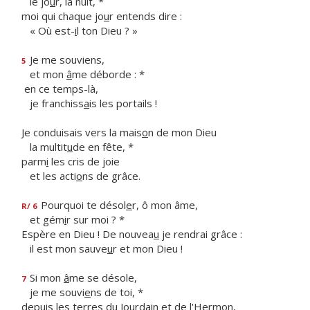
le jo
u
r, la nuit, *
moi qui chaque jo
u
r entends dire :
« Où est-
i
l ton Dieu ? »
Je me souviens,
5
et mon
â
me déborde : *
en ce temps-là,
je franchiss
a
is les portails !
Je conduisais vers la mais
o
n de mon Dieu
la multit
u
de en fête, *
parm
i
les cris de joie
et les acti
o
ns de grâce.
Pourquoi te désol
e
r, ô mon âme,
R/ 6
et gém
i
r sur moi ? *
Espère en Dieu ! De nouvea
u
je rendrai grâce :
il est mon sauve
u
r et mon Dieu !
Si mon
â
me se désole,
7
je me souvi
e
ns de toi, *
depuis les terres du Jourd
a
in et de l'Hermon,