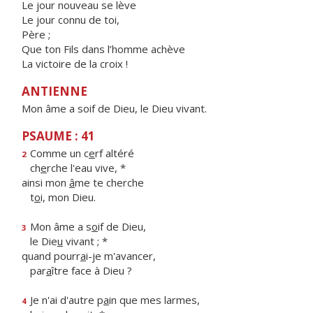
Le jour nouveau se lève
Le jour connu de toi,
Père ;
Que ton Fils dans l’homme achève
La victoire de la croix !
ANTIENNE
Mon âme a soif de Dieu, le Dieu vivant.
PSAUME : 41
Comme un c
e
rf altéré
2
ch
e
rche l'eau vive, *
ainsi mon
â
me te cherche
t
o
i, mon Dieu.
Mon âme a s
o
if de Dieu,
3
le Die
u
vivant ; *
quand pourr
a
i-je m'avancer,
par
a
ître face à Dieu ?
Je n'ai d'autre p
a
in que mes larmes,
4