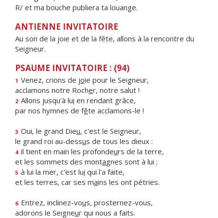
R/ et ma bouche publiera ta louange.
ANTIENNE INVITATOIRE
Au son de la joie et de la fête, allons à la rencontre du
Seigneur.
PSAUME INVITATOIRE : (94)
Venez, crions de j
o
ie pour le Seigneur,
1
acclamons notre Roch
e
r, notre salut !
Allons jusqu'à lu
i
en rendant grâce,
2
par nos hymnes de f
ê
te acclamons-le !
Oui, le grand Die
u
, c'est le Seigneur,
3
le grand roi au-dess
u
s de tous les dieux :
il tient en main les profonde
u
rs de la terre,
4
et les sommets des mont
a
gnes sont à lui ;
à lui la mer, c'est lu
i
qui l'a faite,
5
et les terres, car ses m
a
ins les ont pétries.
Entrez, inclinez-vo
u
s, prosternez-vous,
6
adorons le Seigne
u
r qui nous a faits.