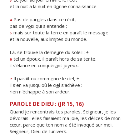
3
et la nuit à la nuit en d
o
nne connaissance.
Pas de par
o
les dans ce récit,
4
pas de v
o
ix qui s'entende ;
mais sur toute la terre en par
a
ît le message
5
et la nouvelle, aux lim
i
tes du monde.
Là, se trouve la deme
u
re du soleil : +
tel un époux, il par
a
ît hors de sa tente,
6
il s'élance en conquér
a
nt joyeux.
Il paraît où comm
e
nce le ciel, +
7
il s'en va jusqu'où le ci
e
l s'achève :
rien n'éch
a
ppe à son ardeur.
PAROLE DE DIEU : (JR 15, 16)
Quand je rencontrais tes paroles, Seigneur, je les
dévorais ; elles faisaient ma joie, les délices de mon
cœur, parce que ton nom a été invoqué sur moi,
Seigneur, Dieu de l’univers.