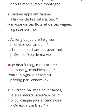
depuis mon h
u
mble montagne.
L'abîme appel
a
nt l'abîme
8
à la v
o
ix de tes cataractes, *
la masse de tes fl
o
ts et de tes vagues
a pass
é
sur moi.
Au long du jo
u
r, le Seigneur
9
m'env
o
ie son amour ; *
et la nuit, son ch
a
nt est avec moi,
prière au Die
u
de ma vie.
Je dirai à Die
u
, mon rocher :
10
« Pourqu
o
i m'oublies-tu ? *
Pourquoi v
a
is-je assombri,
press
é
par l'ennemi ? »
Outrag
é
par mes adversaires,
11
je suis meurtr
i
jusqu'aux os, *
moi qui chaque jo
u
r entends dire :
« Où est-
i
l ton Dieu ? »