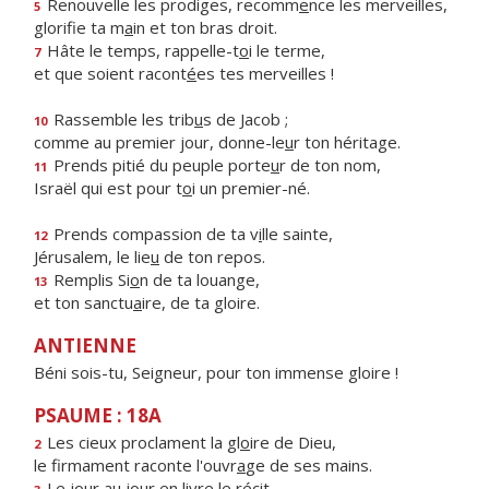
Renouvelle les prodiges, recomm
e
nce les merveilles,
5
glorifie ta m
a
in et ton bras droit.
Hâte le temps, rappelle-t
o
i le terme,
7
et que soient racont
é
es tes merveilles !
Rassemble les trib
u
s de Jacob ;
10
comme au premier jour, donne-le
u
r ton héritage.
Prends pitié du peuple porte
u
r de ton nom,
11
Israël qui est pour t
o
i un premier-né.
Prends compassion de ta v
i
lle sainte,
12
Jérusalem, le lie
u
de ton repos.
Remplis Si
o
n de ta louange,
13
et ton sanctu
a
ire, de ta gloire.
ANTIENNE
Béni sois-tu, Seigneur, pour ton immense gloire !
PSAUME : 18A
Les cieux proclament la gl
o
ire de Dieu,
2
le firmament raconte l'ouvr
a
ge de ses mains.
Le jour au jour en l
i
vre le récit