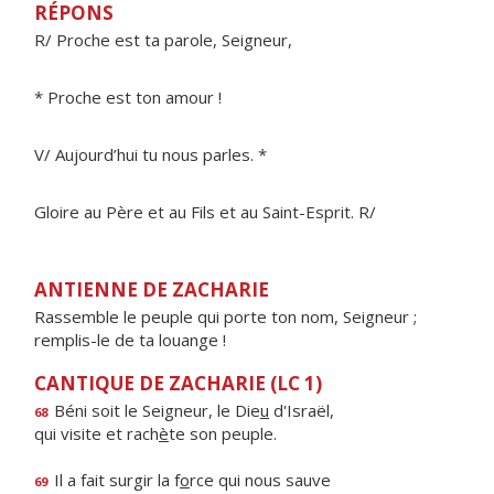
RÉPONS
R/ Proche est ta parole, Seigneur,
* Proche est ton amour !
V/ Aujourd’hui tu nous parles. *
Gloire au Père et au Fils et au Saint-Esprit. R/
ANTIENNE DE ZACHARIE
Rassemble le peuple qui porte ton nom, Seigneur ;
remplis-le de ta louange !
CANTIQUE DE ZACHARIE (LC 1)
Béni soit le Seigneur, le Die
u
d'Israël,
68
qui visite et rach
è
te son peuple.
Il a fait surgir la f
o
rce qui nous sauve
69