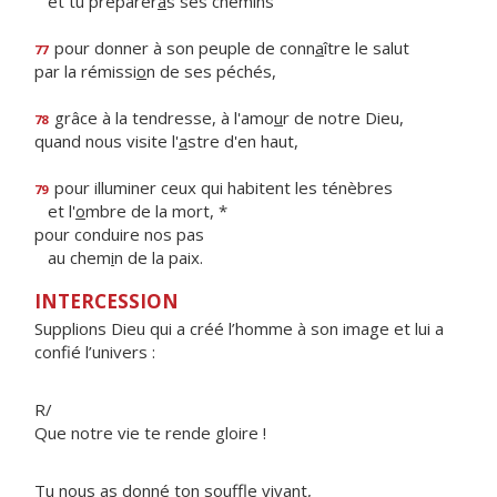
et tu préparer
a
s ses chemins
pour donner à son peuple de conn
a
ître le salut
77
par la rémissi
o
n de ses péchés,
grâce à la tendresse, à l'amo
u
r de notre Dieu,
78
quand nous visite l'
a
stre d'en haut,
pour illuminer ceux qui habitent les ténèbres
79
et l'
o
mbre de la mort, *
pour conduire nos pas
au chem
i
n de la paix.
INTERCESSION
Supplions Dieu qui a créé l’homme à son image et lui a
confié l’univers :
R/
Que notre vie te rende gloire !
Tu nous as donné ton souffle vivant,