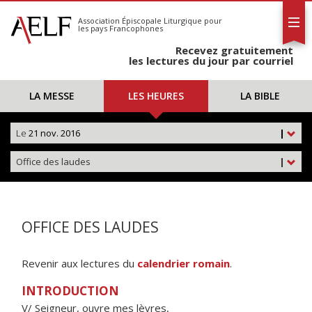
L'AELF
S'abonner
Association Épiscopale Liturgique
pour
les pays Francophones
Calendrier
Recevez gratuitement
Contact
les lectures du jour par courriel
LA MESSE
LES HEURES
LA BIBLE
Le
21 nov. 2016
|
Office des laudes
|
OFFICE DES LAUDES
Revenir aux lectures du
calendrier romain
.
INTRODUCTION
V/ Seigneur, ouvre mes lèvres,