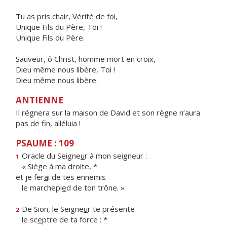
Tu as pris chair, Vérité de foi,
Unique Fils du Père, Toi !
Unique Fils du Père.
Sauveur, ô Christ, homme mort en croix,
Dieu même nous libère, Toi !
Dieu même nous libère.
ANTIENNE
Il régnera sur la maison de David et son règne n’aura
pas de fin, alléluia !
PSAUME : 109
Oracle du Seigne
u
r à mon seigneur :
1
« Si
è
ge à ma droite, *
et je fer
a
i de tes ennemis
le marchepi
e
d de ton trône. »
De Sion, le Seigne
u
r te présente
2
le sc
e
ptre de ta force : *