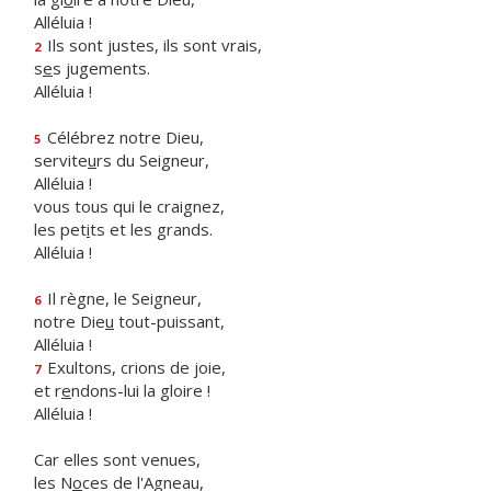
Alléluia !
Ils sont justes, ils sont vrais,
2
s
e
s jugements.
Alléluia !
Célébrez notre Dieu,
5
servite
u
rs du Seigneur,
Alléluia !
vous tous qui le craignez,
les pet
i
ts et les grands.
Alléluia !
Il règne, le Seigneur,
6
notre Die
u
tout-puissant,
Alléluia !
Exultons, crions de joie,
7
et r
e
ndons-lui la gloire !
Alléluia !
Car elles sont venues,
les N
o
ces de l'Agneau,