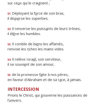
sur ce
u
x qui le craignent ;
Déployant la f
o
rce de son bras,
51
il disp
e
rse les superbes.
Il renverse les puiss
a
nts de leurs trônes,
52
il él
è
ve les humbles.
Il comble de bi
e
ns les affamés,
53
renvoie les r
i
ches les mains vides.
Il relève Isra
ë
l, son serviteur,
54
il se souvi
e
nt de son amour,
de la promesse f
a
ite à nos pères,
55
en faveur d'Abraham et de sa r
a
ce, à jamais.
INTERCESSION
Prions le Christ, qui gouverne les puissances de
l’univers.