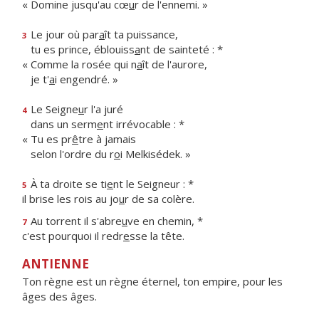
« Domine jusqu'au cœ
u
r de l'ennemi. »
Le jour où par
a
ît ta puissance,
3
tu es prince, éblouiss
a
nt de sainteté : *
« Comme la rosée qui n
a
ît de l'aurore,
je t'
a
i engendré. »
Le Seigne
u
r l'a juré
4
dans un serm
e
nt irrévocable : *
« Tu es pr
ê
tre à jamais
selon l'ordre du r
o
i Melkisédek. »
À ta droite se ti
e
nt le Seigneur : *
5
il brise les rois au jo
u
r de sa colère.
Au torrent il s'abre
u
ve en chemin, *
7
c'est pourquoi il redr
e
sse la tête.
ANTIENNE
Ton règne est un règne éternel, ton empire, pour les
âges des âges.