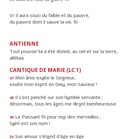
V/ Il aura souci du faible et du pauvre,
du pauvre dont il sauve la vie. R/
ANTIENNE
Tout pouvoir lui a été donné, au ciel et sur la terre,
alléluia.
CANTIQUE DE MARIE (LC 1)
Mon âme ex
a
lte le Seigneur,
47
exulte mon esprit en Die
u
, mon Sauveur !
Il s'est penché sur son h
u
mble servante ;
48
désormais, tous les âges me dir
o
nt bienheureuse.
Le Puissant fit pour m
o
i des merveilles ;
49
S
a
int est son nom !
Son amour s'ét
e
nd d'âge en âge
50