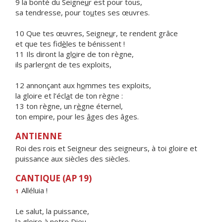
9 la bonté du Seigne
u
r est pour tous,
sa tendresse, pour to
u
tes ses œuvres.
10 Que tes œuvres, Seigne
u
r, te rendent grâce
et que tes fid
è
les te bénissent !
11 Ils diront la gl
o
ire de ton règne,
ils parler
o
nt de tes exploits,
12 annonçant aux h
o
mmes tes exploits,
la gloire et l’écl
a
t de ton règne :
13 ton règne, un r
è
gne éternel,
ton empire, pour les
â
ges des âges.
ANTIENNE
Roi des rois et Seigneur des seigneurs, à toi gloire et
puissance aux siècles des siècles.
CANTIQUE (AP 19)
Alléluia !
1
Le salut, la puissance,
la gl
o
ire à notre Dieu,