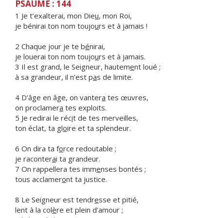
PSAUME : 144
1 Je t’exalterai, mon Die
u
, mon Roi,
je bénirai ton nom toujo
u
rs et à jamais !
2 Chaque jour je te b
é
nirai,
je louerai ton nom toujo
u
rs et à jamais.
3 Il est grand, le Seigneur, hautem
e
nt loué ;
à sa grandeur, il n’est p
a
s de limite.
4 D’âge en âge, on vanter
a
tes œuvres,
on proclamer
a
tes exploits.
5 Je redirai le réc
i
t de tes merveilles,
ton éclat, ta gl
o
ire et ta splendeur.
6 On dira ta f
o
rce redoutable ;
je raconter
a
i ta grandeur.
7 On rappellera tes imm
e
nses bontés ;
tous acclamer
o
nt ta justice.
8 Le Seigneur est tendr
e
sse et pitié,
lent à la col
è
re et plein d’amour ;