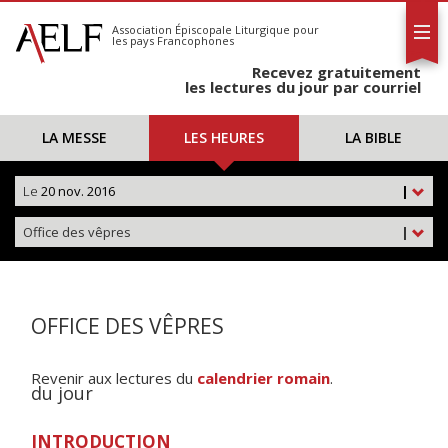
L'AELF
S'abonner
Association Épiscopale Liturgique
pour
les pays Francophones
Calendrier
Recevez gratuitement
Contact
les lectures du jour par courriel
LA MESSE
LES HEURES
LA BIBLE
Le
20 nov. 2016
|
Office des vêpres
|
OFFICE DES VÊPRES
Revenir aux lectures du
calendrier romain
.
du jour
INTRODUCTION