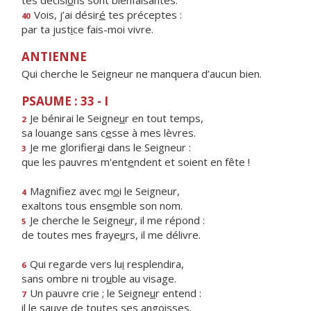
tes décisi
o
ns sont bienfaisantes.
Vois, j’ai désir
é
tes préceptes :
40
par ta just
i
ce fais-moi vivre.
ANTIENNE
Qui cherche le Seigneur ne manquera d’aucun bien.
PSAUME : 33 - I
Je bénirai le Seigne
u
r en tout temps,
2
sa louange sans c
e
sse à mes lèvres.
Je me glorifier
a
i dans le Seigneur :
3
que les pauvres m'ent
e
ndent et soient en fête !
Magnifiez avec m
o
i le Seigneur,
4
exaltons tous ens
e
mble son nom.
Je cherche le Seigne
u
r, il me répond :
5
de toutes mes fraye
u
rs, il me délivre.
Qui regarde vers lu
i
resplendira,
6
sans ombre ni tro
u
ble au visage.
Un pauvre crie ; le Seigne
u
r entend :
7
il le sauve de to
u
tes ses angoisses.