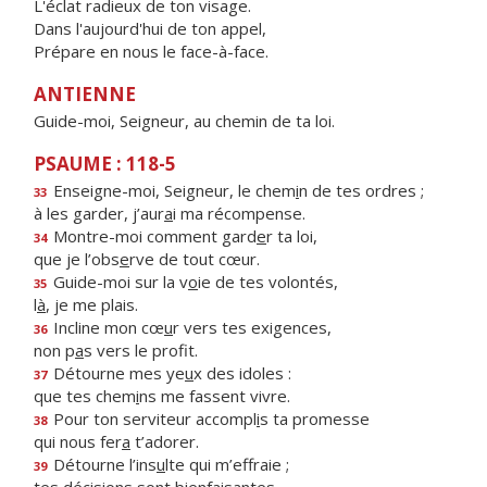
L'éclat radieux de ton visage.
Dans l'aujourd'hui de ton appel,
Prépare en nous le face-à-face.
ANTIENNE
Guide-moi, Seigneur, au chemin de ta loi.
PSAUME : 118-5
Enseigne-moi, Seigneur, le chem
i
n de tes ordres ;
33
à les garder, j’aur
a
i ma récompense.
Montre-moi comment gard
e
r ta loi,
34
que je l’obs
e
rve de tout cœur.
Guide-moi sur la v
o
ie de tes volontés,
35
l
à
, je me plais.
Incline mon cœ
u
r vers tes exigences,
36
non p
a
s vers le profit.
Détourne mes ye
u
x des idoles :
37
que tes chem
i
ns me fassent vivre.
Pour ton serviteur accompl
i
s ta promesse
38
qui nous fer
a
t’adorer.
Détourne l’ins
u
lte qui m’effraie ;
39