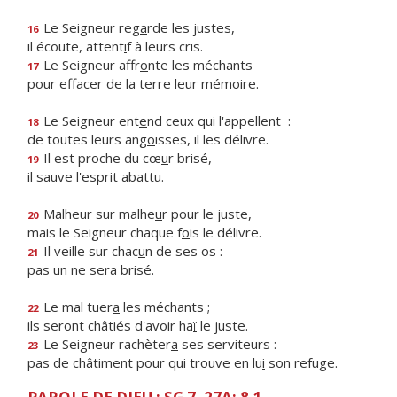
Le Seigneur reg
a
rde les justes,
16
il écoute, attent
i
f à leurs cris.
Le Seigneur affr
o
nte les méchants
17
pour effacer de la t
e
rre leur mémoire.
Le Seigneur ent
e
nd ceux qui l'appellent :
18
de toutes leurs ang
o
isses, il les délivre.
Il est proche du cœ
u
r brisé,
19
il sauve l'espr
i
t abattu.
Malheur sur malhe
u
r pour le juste,
20
mais le Seigneur chaque f
o
is le délivre.
Il veille sur chac
u
n de ses os :
21
pas un ne ser
a
brisé.
Le mal tuer
a
les méchants ;
22
ils seront châtiés d'avoir ha
ï
le juste.
Le Seigneur rachèter
a
ses serviteurs :
23
pas de châtiment pour qui trouve en lu
i
son refuge.