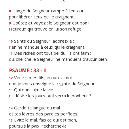
L'ange du Seigneur c
a
mpe à l'entour
8
pour libér
e
r ceux qui le craignent.
Goûtez et voyez : le Seigne
u
r est bon !
9
Heureux qui trouve en lu
i
son refuge !
Saints du Seigne
u
r, adorez-le :
10
rien ne manque à ce
u
x qui le craignent.
Des riches ont tout perd
u
, ils ont faim ;
11
qui cherche le Seigneur ne manquer
a
d'aucun bien.
PSAUME : 33 - II
Venez, mes f
ls, écoutez-moi,
12
que je vous enseigne la cr
a
inte du Seigneur.
Qui donc a
i
me la vie
13
et désire les jours où il verr
a
le bonheur ?
Garde ta l
a
ngue du mal
14
et tes lèvres des par
o
les perfides.
Évite le mal, f
a
is ce qui est bien,
15
poursuis la p
a
ix, recherche-la.