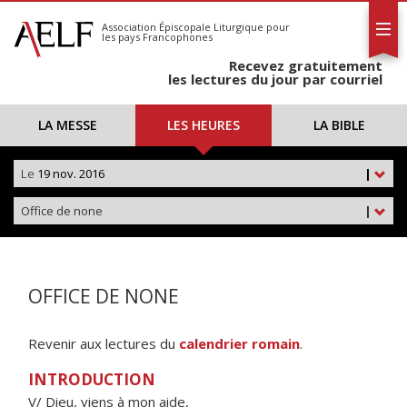
L'AELF
S'abonner
Association Épiscopale Liturgique
pour
les pays Francophones
Calendrier
Recevez gratuitement
Contact
les lectures du jour par courriel
LA MESSE
LES HEURES
LA BIBLE
Le
19 nov. 2016
|
Office de none
|
OFFICE DE NONE
Revenir aux lectures du
calendrier romain
.
INTRODUCTION
V/ Dieu, viens à mon aide,