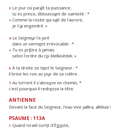
Le jour où par
a
ît ta puissance,
3
tu es prince, éblouiss
a
nt de sainteté : *
« Comme la rosée qui n
a
ît de l'aurore,
je t'
a
i engendré. »
Le Seigne
u
r l'a juré
4
dans un serm
e
nt irrévocable : *
« Tu es pr
ê
tre à jamais
selon l'ordre du r
o
i Melkisédek. »
À ta droite se ti
e
nt le Seigneur : *
5
il brise les rois au jo
u
r de sa colère.
Au torrent il s'abre
u
ve en chemin, *
7
c'est pourquoi il redr
e
sse la tête.
ANTIENNE
Devant la face du Seigneur, l’eau vive jaillira, alléluia !
PSAUME : 113A
Quand Israël sort
i
t d'Égypte,
1