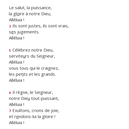
Le salut, la puissance,
la gl
o
ire à notre Dieu,
Alléluia !
Ils sont justes, ils sont vrais,
2
s
e
s jugements.
Alléluia !
Célébrez notre Dieu,
5
servite
u
rs du Seigneur,
Alléluia !
vous tous qui le craignez,
les pet
i
ts et les grands.
Alléluia !
Il règne, le Seigneur,
6
notre Die
u
tout-puissant,
Alléluia !
Exultons, crions de joie,
7
et r
e
ndons-lui la gloire !
Alléluia !