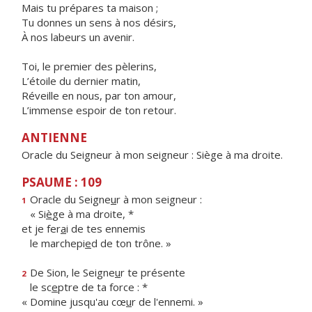
Mais tu prépares ta maison ;
Tu donnes un sens à nos désirs,
À nos labeurs un avenir.
Toi, le premier des pèlerins,
L’étoile du dernier matin,
Réveille en nous, par ton amour,
L’immense espoir de ton retour.
ANTIENNE
Oracle du Seigneur à mon seigneur : Siège à ma droite.
PSAUME : 109
Oracle du Seigne
u
r à mon seigneur :
1
« Si
è
ge à ma droite, *
et je fer
a
i de tes ennemis
le marchepi
e
d de ton trône. »
De Sion, le Seigne
u
r te présente
2
le sc
e
ptre de ta force : *
« Domine jusqu'au cœ
u
r de l'ennemi. »