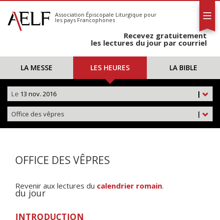
L'AELF
S'abonner
Association Épiscopale Liturgique
pour
les pays Francophones
Calendrier
Recevez gratuitement
Contact
les lectures du jour par courriel
LA MESSE
LES HEURES
LA BIBLE
Le
13 nov. 2016
|
Office des vêpres
|
OFFICE DES VÊPRES
Revenir aux lectures du
calendrier romain
.
du jour
INTRODUCTION