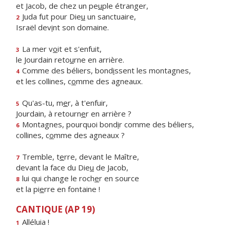
et Jacob, de chez un pe
u
ple étranger,
Juda fut pour Die
u
un sanctuaire,
2
Israël dev
i
nt son domaine.
La mer v
o
it et s'enfuit,
3
le Jourdain reto
u
rne en arrière.
Comme des béliers, bond
i
ssent les montagnes,
4
et les collines, c
o
mme des agneaux.
Qu'as-tu, m
e
r, à t'enfuir,
5
Jourdain, à retourn
e
r en arrière ?
Montagnes, pourquoi bond
i
r comme des béliers,
6
collines, c
o
mme des agneaux ?
Tremble, t
e
rre, devant le Maître,
7
devant la face du Die
u
de Jacob,
lui qui change le roch
e
r en source
8
et la pi
e
rre en fontaine !
CANTIQUE (AP 19)
Alléluia !
1