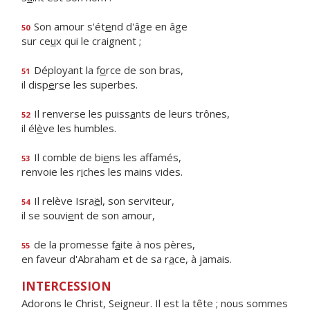
Son amour s'ét
e
nd d'âge en âge
50
sur ce
u
x qui le craignent ;
Déployant la f
o
rce de son bras,
51
il disp
e
rse les superbes.
Il renverse les puiss
a
nts de leurs trônes,
52
il él
è
ve les humbles.
Il comble de bi
e
ns les affamés,
53
renvoie les r
i
ches les mains vides.
Il relève Isra
ë
l, son serviteur,
54
il se souvi
e
nt de son amour,
de la promesse f
a
ite à nos pères,
55
en faveur d'Abraham et de sa r
a
ce, à jamais.
INTERCESSION
Adorons le Christ, Seigneur. Il est la tête ; nous sommes