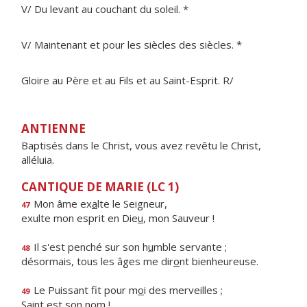
V/ Du levant au couchant du soleil. *
V/ Maintenant et pour les siècles des siècles. *
Gloire au Père et au Fils et au Saint-Esprit. R/
ANTIENNE
Baptisés dans le Christ, vous avez revêtu le Christ,
alléluia.
CANTIQUE DE MARIE (LC 1)
Mon âme ex
a
lte le Seigneur,
47
exulte mon esprit en Die
u
, mon Sauveur !
Il s'est penché sur son h
u
mble servante ;
48
désormais, tous les âges me dir
o
nt bienheureuse.
Le Puissant fit pour m
o
i des merveilles ;
49
S
a
int est son nom !