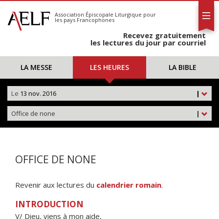
L'AELF
S'abonner
Association Épiscopale Liturgique
pour
les pays Francophones
Calendrier
Recevez gratuitement
Contact
les lectures du jour par courriel
LA MESSE
LES HEURES
LA BIBLE
Le
13 nov. 2016
|
Office de none
|
OFFICE DE NONE
Revenir aux lectures du
calendrier romain
.
INTRODUCTION
V/ Dieu, viens à mon aide,