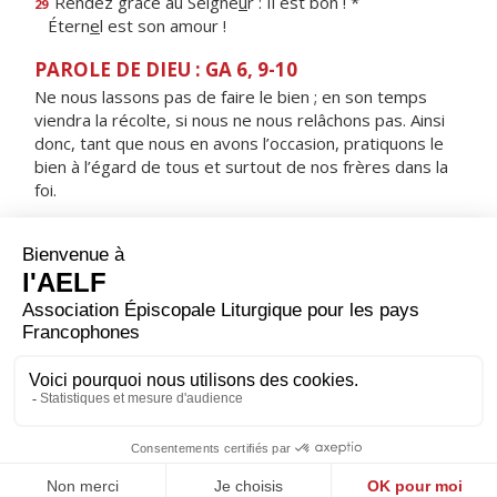
Rendez grâce au Seigne
u
r : Il est bon ! *
29
Étern
e
l est son amour !
PAROLE DE DIEU : GA 6, 9-10
Ne nous lassons pas de faire le bien ; en son temps
viendra la récolte, si nous ne nous relâchons pas. Ainsi
donc, tant que nous en avons l’occasion, pratiquons le
bien à l’égard de tous et surtout de nos frères dans la
foi.
RÉPONS
V/ J'appelle de tout cœur, réponds-moi
je garderai tes commandements.
ORAISON
Accorde-nous, Seigneur, de trouver notre joie dans
notre fidélité : car c'est un bonheur durable et profond
de servir constamment le créateur de tout bien.