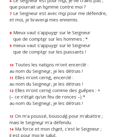
Le Seigneur est pour m
o
i, je ne crains pas ;
6
que pourrait un h
o
mme contre moi ?
Le Seigneur est avec m
o
i pour me défendre,
7
et moi, je braver
a
i mes ennemis.
Mieux vaut s'appuy
e
r sur le Seigneur
8
que de compt
e
r sur les hommes ; *
mieux vaut s'appuy
e
r sur le Seigneur
9
que de compt
e
r sur les puissants !
Toutes les nati
o
ns m'ont encerclé :
10
au nom du Seigne
u
r, je les détruis !
Elles m'ont cern
é
, encerclé :
11
au nom du Seigne
u
r, je les détruis !
Elles m'ont cern
é
comme des guêpes : +
12
(– ce n'ét
a
it qu'un feu de ronces –) *
au nom du Seigne
u
r, je les détruis !
On m'a poussé, bouscul
é
pour m'abattre ;
13
mais le Seigne
u
r m'a défendu.
Ma force et mon ch
a
nt, c'est le Seigneur ;
14
il est pour m
o
i le salut.