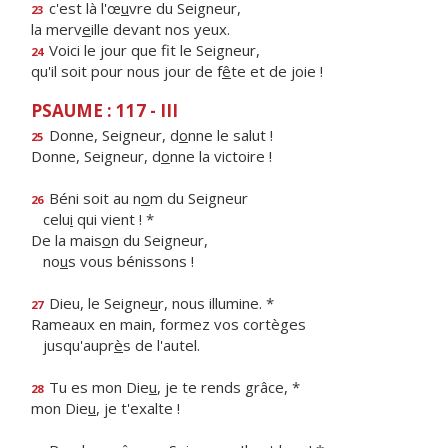
c'est là l'œ
u
vre du Seigneur,
23
la merv
e
ille devant nos yeux.
Voici le jour que f
t le Seigneur,
24
qu'il soit pour nous jour de f
ê
te et de joie !
PSAUME : 117 - III
Donne, Seigneur, d
o
nne le salut !
25
Donne, Seigneur, d
o
nne la victoire !
Béni soit au n
o
m du Seigneur
26
celu
i
qui vient ! *
De la mais
o
n du Seigneur,
no
u
s vous bénissons !
Dieu, le Seigne
u
r, nous illumine. *
27
Rameaux en main, formez vos cortèges
jusqu'aupr
è
s de l'autel.
Tu es mon Die
u
, je te rends grâce, *
28
mon Die
u
, je t'exalte !