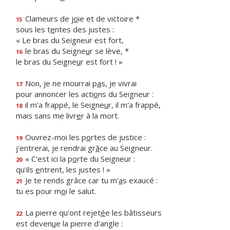
Clameurs de j
o
ie et de victoire *
15
sous les t
e
ntes des justes :
« Le bras du Seigneur est fort,
le bras du Seigne
u
r se lève, *
16
le bras du Seigne
u
r est fort ! »
Non, je ne mourrai p
a
s, je vivrai
17
pour annoncer les acti
o
ns du Seigneur :
il m'a frappé, le Seigne
u
r, il m'a frappé,
18
mais sans me livr
e
r à la mort.
Ouvrez-moi les p
o
rtes de justice :
19
j'entrerai, je rendrai gr
â
ce au Seigneur.
« C'est ici la p
o
rte du Seigneur :
20
qu'ils
e
ntrent, les justes ! »
Je te rends grâce car tu m'
a
s exaucé :
21
tu es pour m
o
i le salut.
La pierre qu'ont rejet
é
e les bâtisseurs
22
est deven
u
e la pierre d'angle :