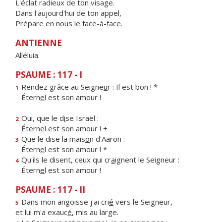
L'éclat radieux de ton visage.
Dans l'aujourd'hui de ton appel,
Prépare en nous le face-à-face.
ANTIENNE
Alléluia.
PSAUME : 117 - I
Rendez grâce au Seigne
u
r : Il est bon ! *
1
Étern
e
l est son amour !
Oui, que le d
i
se Israël :
2
Étern
e
l est son amour ! +
Que le dise la mais
o
n d'Aaron :
3
Étern
e
l est son amour ! *
Qu'ils le disent, ceux qui cr
a
ignent le Seigneur :
4
Étern
e
l est son amour !
PSAUME : 117 - II
Dans mon angoisse j'ai cri
é
vers le Seigneur,
5
et lui m'a exauc
é
, mis au large.