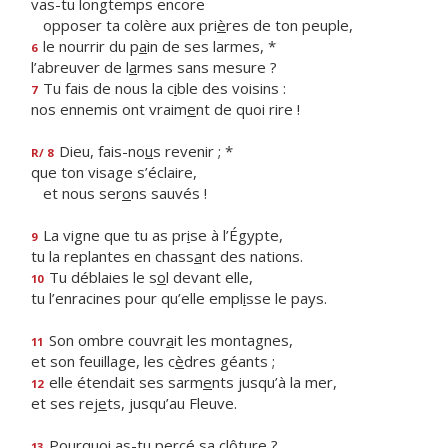
vas-tu longtemps encore
opposer ta colère aux pri
è
res de ton peuple,
le nourrir du p
a
in de ses larmes, *
6
l’abreuver de l
a
rmes sans mesure ?
Tu fais de nous la c
i
ble des voisins :
7
nos ennemis ont vraim
e
nt de quoi rire !
Dieu, fais-no
u
s revenir ; *
R/ 8
que ton visage s’éclaire,
et nous ser
o
ns sauvés !
La vigne que tu as pr
i
se à l’Égypte,
9
tu la replantes en chass
a
nt des nations.
Tu déblaies le s
o
l devant elle,
10
tu l’enracines pour qu’elle empl
i
sse le pays.
Son ombre couvr
a
it les montagnes,
11
et son feuillage, les c
è
dres géants ;
elle étendait ses sarm
e
nts jusqu’à la mer,
12
et ses rej
e
ts, jusqu’au Fleuve.
Pourquoi as-tu perc
é
sa clôture ?
13