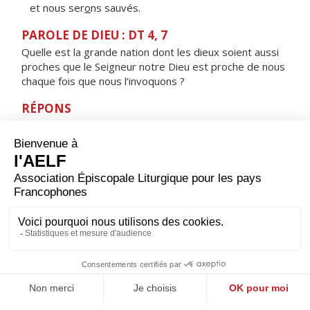
et nous ser
o
ns sauvés.
PAROLE DE DIEU : DT 4, 7
Quelle est la grande nation dont les dieux soient aussi
proches que le Seigneur notre Dieu est proche de nous
chaque fois que nous l’invoquons ?
RÉPONS
V/
Le Seigneur est proche de ceux qui l’invoquent,
il écoute leur cri, il les sauve.
ORAISON
Dieu éternel et tout-puissant, en qui rien n’est sombre
ni obscur, communique ta lumière à nos cœurs : en
recevant ta loi et tes préceptes, nous marcherons sur
ta route d’un cœur léger. Par Jésus, le Christ, notre
Seigneur. Amen.