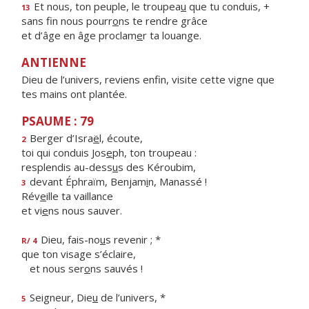
Et nous, ton peuple, le troupea
u
que tu conduis, +
13
sans fin nous pourr
o
ns te rendre grâce
et d’âge en âge proclam
e
r ta louange.
ANTIENNE
Dieu de l’univers, reviens enfin, visite cette vigne que
tes mains ont plantée.
PSAUME : 79
Berger d’Isra
ë
l, écoute,
2
toi qui conduis Jos
e
ph, ton troupeau :
resplendis au-dess
u
s des Kéroubim,
devant Éphraïm, Benjam
i
n, Manassé !
3
Rév
e
ille ta vaillance
et vi
e
ns nous sauver.
Dieu, fais-no
u
s revenir ; *
R/ 4
que ton visage s’éclaire,
et nous ser
o
ns sauvés !
Seigneur, Die
u
de l’univers, *
5