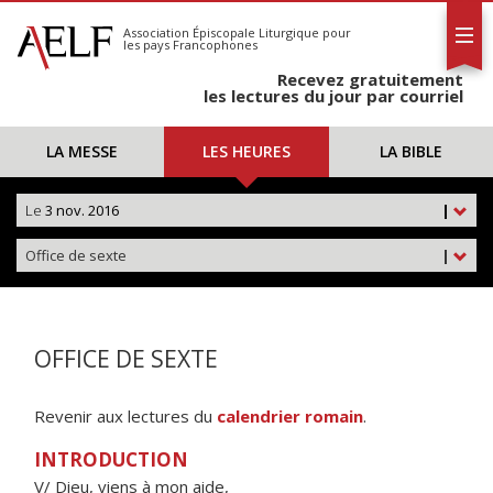
L'AELF
S'abonner
Association Épiscopale Liturgique
pour
les pays Francophones
Calendrier
Recevez gratuitement
Contact
les lectures du jour par courriel
LA MESSE
LES HEURES
LA BIBLE
Le
3 nov. 2016
|
Office de sexte
|
OFFICE DE SEXTE
Revenir aux lectures du
calendrier romain
.
INTRODUCTION
V/ Dieu, viens à mon aide,