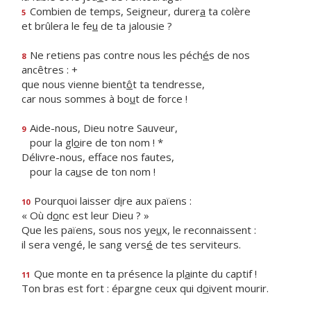
Combien de temps, Seigneur, durer
a
ta colère
5
et brûlera le fe
u
de ta jalousie ?
Ne retiens pas contre nous les péch
é
s de nos
8
ancêtres : +
que nous vienne bient
ô
t ta tendresse,
car nous sommes à bo
u
t de force !
Aide-nous, Dieu notre Sauveur,
9
pour la gl
o
ire de ton nom ! *
Délivre-nous, efface nos fautes,
pour la ca
u
se de ton nom !
Pourquoi laisser d
i
re aux païens :
10
« Où d
o
nc est leur Dieu ? »
Que les païens, sous nos ye
u
x, le reconnaissent :
il sera vengé, le sang vers
é
de tes serviteurs.
Que monte en ta présence la pl
a
inte du captif !
11
Ton bras est fort : épargne ceux qui d
o
ivent mourir.