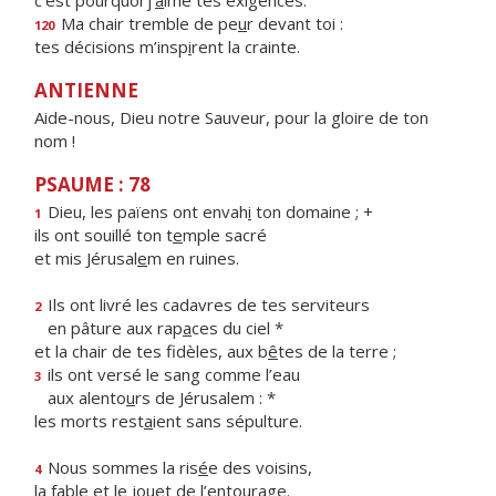
c’est pourquoi j’
a
ime tes exigences.
Ma chair tremble de pe
u
r devant toi :
120
tes décisions m’insp
i
rent la crainte.
ANTIENNE
Aide-nous, Dieu notre Sauveur, pour la gloire de ton
nom !
PSAUME : 78
Dieu, les païens ont envah
i
ton domaine ; +
1
ils ont souillé ton t
e
mple sacré
et mis Jérusal
e
m en ruines.
Ils ont livré les cadavres de tes serviteurs
2
en pâture aux rap
a
ces du ciel *
et la chair de tes fidèles, aux b
ê
tes de la terre ;
ils ont versé le sang comme l’eau
3
aux alento
u
rs de Jérusalem : *
les morts rest
a
ient sans sépulture.
Nous sommes la ris
é
e des voisins,
4
la fable et le jou
e
t de l’entourage.