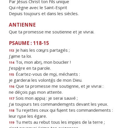
Par Jésus Christ ton Fils unique
Qui règne avec le Saint-Esprit
Depuis toujours et dans les siècles.
ANTIENNE
Que ta promesse me soutienne et je vivrai.
PSAUME : 118-15
Je hais les cœ
u
rs partagés ;
113
j’
a
ime ta loi.
Toi, mon abr
i
, mon bouclier !
114
J’esp
è
re en ta parole.
Écartez-vous de m
o
i, méchants :
115
je garderai les volont
é
s de mon Dieu.
Que ta promesse me souti
e
nne, et je vivrai :
116
ne déçois p
a
s mon attente.
Sois mon appu
i
: je serai sauvé ;
117
j’ai toujours tes commandem
e
nts devant les yeux.
Tu rejettes ceux qui fu
i
ent tes commandements :
118
leur r
u
se les égare.
Tu mets au rebut tous les imp
i
es de la terre ;
119