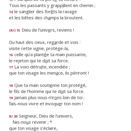
Tous les passants y grapp
i
llent en chemin ;
le sanglier des for
ê
ts la ravage
14
et les bêtes des ch
a
mps la broutent.
Dieu de l’univ
e
rs, reviens !
(R/) 15
Du haut des cieux, reg
a
rde et vois :
visite cette v
i
gne, protège-la,
celle qu’a plant
é
e ta main puissante,
16
le rejeton qui te d
o
it sa force.
La voici détru
i
te, incendiée ;
17
que ton visage les men
a
ce, ils périront !
Que ta main souti
e
nne ton protégé,
18
le fils de l’homme qui te d
o
it sa force.
Jamais plus nous n’ir
o
ns loin de toi :
19
fais-nous vivre et invoqu
e
r ton nom !
Seigneur, Dieu de l’univers,
R/ 20
fais-no
u
s revenir ; *
que ton visage s’éclaire,