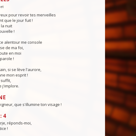
let
eux pour revoir tes merveilles
 que le jour fuit !
la nuit
ouvelle !
nce alentour me console
sse de ma foi,
coute en moi
parole !
in, si se lève l'aurore,
ne mon esprit !
suffit,
e j'implore.
NE
igneur, que s'illumine ton visage !
: 4
r
i
e, réponds-moi,
ice !