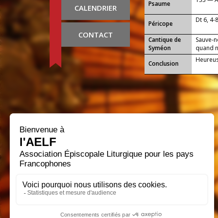
Psaume
CALENDRIER
Dt 6, 4-
Péricope
CONTACT
Cantique de
Sauve-n
Syméon
quand no
Heureuse
Conclusion