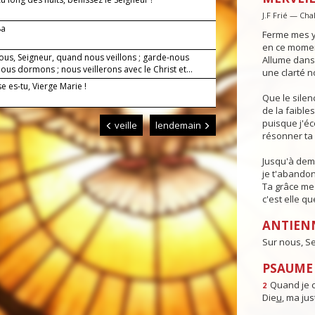
J.F Frié — Cha
8a
Ferme mes y
en ce moment
ous, Seigneur, quand nous veillons ; garde-nous
Allume dans 
us dormons ; nous veillerons avec le Christ et...
une clarté n
 es-tu, Vierge Marie !
Que le sile
de la faible
puisque j'é
veille
lendemain
résonner ta 
Jusqu'à dema
je t'abandon
Ta grâce me 
c'est elle qu
ANTIEN
Sur nous, Se
PSAUME 
Quand je c
2
Die
u
, ma just