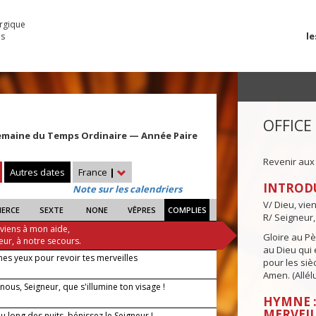
urgique
le
es
OFFICE
emaine du Temps Ordinaire — Année Paire
Revenir aux
Autres dates
France
|
INTROD
Note sur les calendriers
V/ Dieu, vie
IERCE
SEXTE
NONE
VÊPRES
COMPLIES
R/ Seigneur,
 viens à mon aide,
Gloire au Pèr
eur, à notre secours.
au Dieu qui e
es yeux pour revoir tes merveilles
pour les siè
Amen. (Allélu
nous, Seigneur, que s'illumine ton visage !
HYMNE :
MERVEIL
 long des nuits, bénissez le Seigneur !