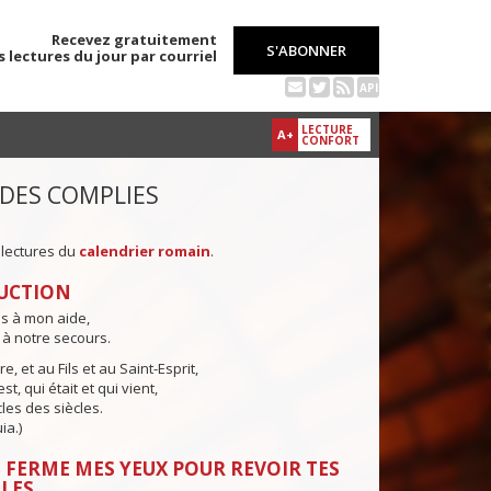
Recevez gratuitement
S'ABONNER
s lectures du jour par courriel
API
LECTURE
A+
CONFORT
 DES COMPLIES
 lectures du
calendrier romain
.
UCTION
ns à mon aide,
 à notre secours.
e, et au Fils et au Saint-Esprit,
st, qui était et qui vient,
cles des siècles.
ia.)
 FERME MES YEUX POUR REVOIR TES
LES