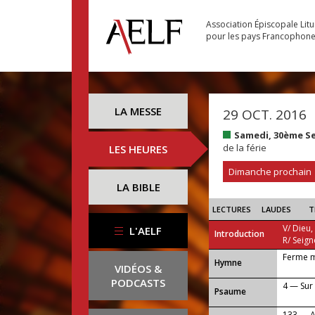
Association Épiscopale Lit
pour les pays Francophon
LA MESSE
29 OCT. 2016
Samedi, 30ème S
de la férie
LES HEURES
Dimanche prochain
LA BIBLE
LECTURES
LAUDES
T
V/ Dieu,
L'AELF
Introduction
R/ Seign
Ferme m
...
Hymne
VIDÉOS &
PODCASTS
4 — Sur 
Psaume
133 — Au