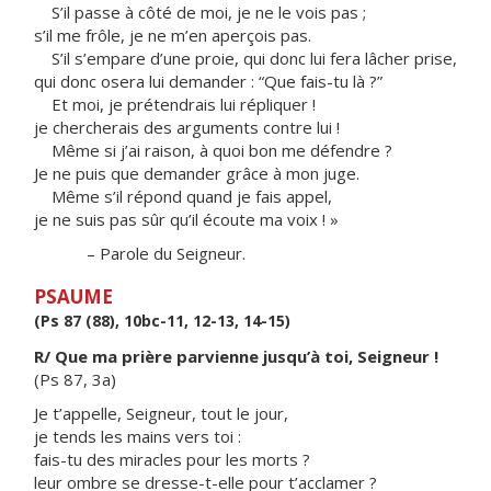
S’il passe à côté de moi, je ne le vois pas ;
s’il me frôle, je ne m’en aperçois pas.
S’il s’empare d’une proie, qui donc lui fera lâcher prise,
qui donc osera lui demander : “Que fais-tu là ?”
Et moi, je prétendrais lui répliquer !
je chercherais des arguments contre lui !
Même si j’ai raison, à quoi bon me défendre ?
Je ne puis que demander grâce à mon juge.
Même s’il répond quand je fais appel,
je ne suis pas sûr qu’il écoute ma voix ! »
– Parole du Seigneur.
PSAUME
(Ps 87 (88), 10bc-11, 12-13, 14-15)
R/ Que ma prière parvienne jusqu’à toi, Seigneur !
(Ps 87, 3a)
Je t’appelle, Seigneur, tout le jour,
je tends les mains vers toi :
fais-tu des miracles pour les morts ?
leur ombre se dresse-t-elle pour t’acclamer ?