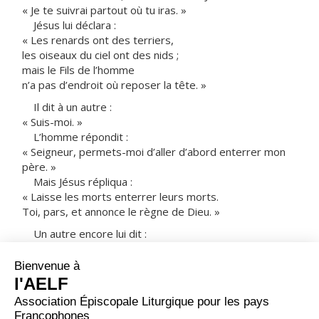
« Je te suivrai partout où tu iras. »
Jésus lui déclara :
« Les renards ont des terriers,
les oiseaux du ciel ont des nids ;
mais le Fils de l’homme
n’a pas d’endroit où reposer la tête. »
Il dit à un autre :
« Suis-moi. »
L’homme répondit :
« Seigneur, permets-moi d’aller d’abord enterrer mon
père. »
Mais Jésus répliqua :
« Laisse les morts enterrer leurs morts.
Toi, pars, et annonce le règne de Dieu. »
Un autre encore lui dit :
« Je te suivrai, Seigneur ;
mais laisse-moi d’abord faire mes adieux
aux gens de ma maison. »
Jésus lui répondit :
« Quiconque met la main à la charrue,