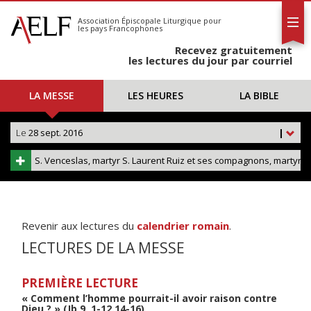
L'AELF
S'abonner
Association Épiscopale Liturgique
pour
les pays Francophones
Calendrier
Recevez gratuitement
Contact
les lectures du jour par courriel
LA MESSE
LES HEURES
LA BIBLE
Le
28 sept. 2016
|
S. Venceslas, martyr S. Laurent Ruiz et ses compagnons, martyrs
Revenir aux lectures du
calendrier romain
.
LECTURES DE LA MESSE
PREMIÈRE LECTURE
« Comment l’homme pourrait-il avoir raison contre
Dieu ? » (Jb 9, 1-12.14-16)