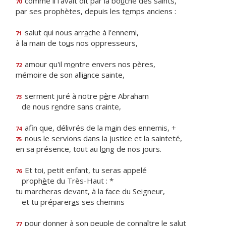
comme il l'avait dit par la bo
u
che des saints,
70
par ses prophètes, depuis les t
e
mps anciens :
salut qui nous arr
a
che à l'ennemi,
71
à la main de to
u
s nos oppresseurs,
amour qu'il m
o
ntre envers nos pères,
72
mémoire de son alli
a
nce sainte,
serment juré à notre p
è
re Abraham
73
de nous r
e
ndre sans crainte,
afin que, délivrés de la m
a
in des ennemis, +
74
nous le servions dans la just
i
ce et la sainteté,
75
en sa présence, tout au l
o
ng de nos jours.
Et toi, petit enfant, tu seras appelé
76
proph
è
te du Très-Haut : *
tu marcheras devant, à la face du Seigneur,
et tu préparer
a
s ses chemins
pour donner à son peuple de conn
a
ître le salut
77