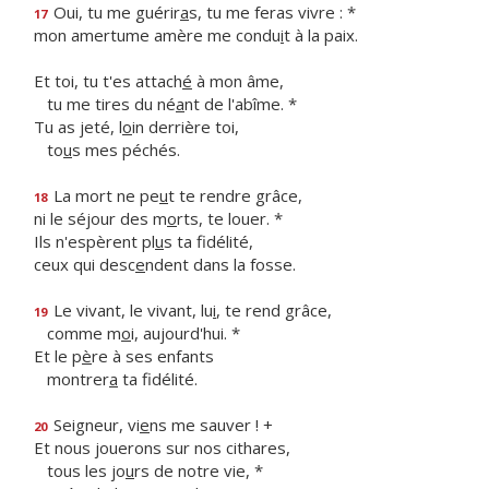
Oui, tu me guérir
a
s, tu me feras vivre : *
17
mon amertume amère me condu
i
t à la paix.
Et toi, tu t'es attach
é
à mon âme,
tu me tires du né
a
nt de l'abîme. *
Tu as jeté, l
o
in derrière toi,
to
u
s mes péchés.
La mort ne pe
u
t te rendre grâce,
18
ni le séjour des m
o
rts, te louer. *
Ils n'espèrent pl
u
s ta fidélité,
ceux qui desc
e
ndent dans la fosse.
Le vivant, le vivant, lu
i
, te rend grâce,
19
comme m
o
i, aujourd'hui. *
Et le p
è
re à ses enfants
montrer
a
ta fidélité.
Seigneur, vi
e
ns me sauver ! +
20
Et nous jouerons sur nos cithares,
tous les jo
u
rs de notre vie, *