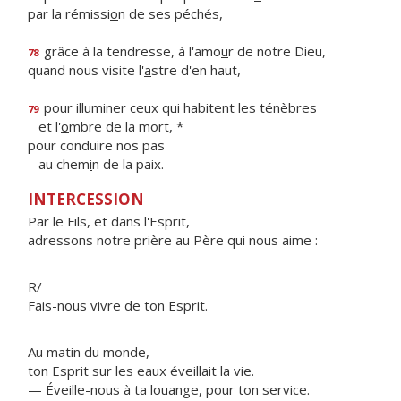
par la rémissi
o
n de ses péchés,
grâce à la tendresse, à l'amo
u
r de notre Dieu,
78
quand nous visite l'
a
stre d'en haut,
pour illuminer ceux qui habitent les ténèbres
79
et l'
o
mbre de la mort, *
pour conduire nos pas
au chem
i
n de la paix.
INTERCESSION
Par le Fils, et dans l'Esprit,
adressons notre prière au Père qui nous aime :
R/
Fais-nous vivre de ton Esprit.
Au matin du monde,
ton Esprit sur les eaux éveillait la vie.
— Éveille-nous à ta louange, pour ton service.