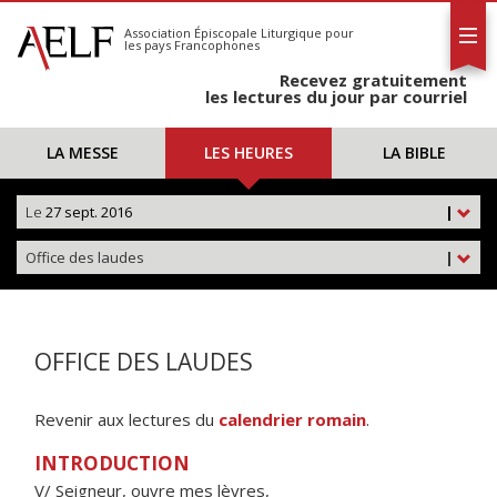
L'AELF
S'abonner
Association Épiscopale Liturgique
pour
les pays Francophones
Calendrier
Recevez gratuitement
Contact
les lectures du jour par courriel
LA MESSE
LES HEURES
LA BIBLE
Le
27 sept. 2016
|
Office des laudes
|
OFFICE DES LAUDES
Revenir aux lectures du
calendrier romain
.
INTRODUCTION
V/ Seigneur, ouvre mes lèvres,