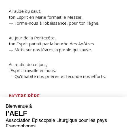
À l'aube du salut,
ton Esprit en Marie formait le Messie.
— Forme-nous à l'obéissance, pour ton règne.
Au jour de la Pentecôte,
ton Esprit parlait par la bouche des Apôtres.
— Mets sur nos lèvres la parole qui sauve.
Au matin de ce jour,
l'Esprit travaille en nous.
— Qu'il habite nos prières et féconde nos efforts.
NOTRE PÈRE
ORAISON
Seigneur, tu ouvres à ceux qui t'aiment les richesses de
ton Esprit Saint, et tu fais grandir en eux ta propre vie
en leur donnant part au corps de ton Fils ; aide-les à se