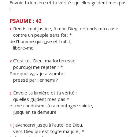
Envoie ta lumière et ta vérité : qu'elles guident mes pas
!
PSAUME : 42
Rends-moi justice, ô mon Die
u
, défends ma cause
1
contre un pe
u
ple sans foi ; *
de l'homme qui r
u
se et trahit,
l
i
bère-moi.
C'est toi, Die
u
, ma forteresse :
2
pourqu
o
i me rejeter ? *
Pourquoi v
a
is-je assombri,
press
é
par l'ennemi ?
Envoie ta lumi
è
re et ta vérité :
3
qu'elles gu
i
dent mes pas *
et me conduisent à ta mont
a
gne sainte,
j
u
squ'en ta demeure.
J'avancerai jusqu'à l'aut
e
l de Dieu,
4
vers Dieu qui est to
u
te ma joie ; *