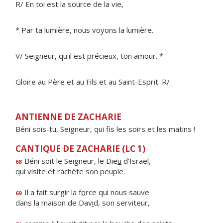
R/ En toi est la source de la vie,
* Par ta lumière, nous voyons la lumière.
V/ Seigneur, qu'il est précieux, ton amour. *
Gloire au Père et au Fils et au Saint-Esprit. R/
ANTIENNE DE ZACHARIE
Béni sois-tu, Seigneur, qui fis les soirs et les matins !
CANTIQUE DE ZACHARIE (LC 1)
Béni soit le Seigneur, le Die
u
d'Israël,
68
qui visite et rach
è
te son peuple.
Il a fait surgir la f
o
rce qui nous sauve
69
dans la maison de Dav
i
d, son serviteur,