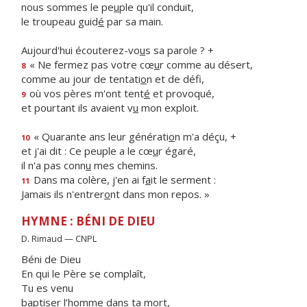
nous sommes le pe
u
ple qu'il conduit,
le troupeau guid
é
par sa main.
Aujourd'hui écouterez-vo
u
s sa parole ? +
« Ne fermez pas votre cœ
u
r comme au désert,
8
comme au jour de tentati
o
n et de défi,
où vos pères m'ont tent
é
et provoqué,
9
et pourtant ils avaient v
u
mon exploit.
« Quarante ans leur générati
o
n m'a déçu, +
10
et j'ai dit : Ce peuple a le cœ
u
r égaré,
il n'a pas conn
u
mes chemins.
Dans ma colère, j'en ai f
a
it le serment :
11
Jamais ils n'entrer
o
nt dans mon repos. »
HYMNE : BÉNI DE DIEU
D. Rimaud — CNPL
Béni de Dieu
En qui le Père se complaît,
Tu es venu
baptiser l’homme dans ta mort,