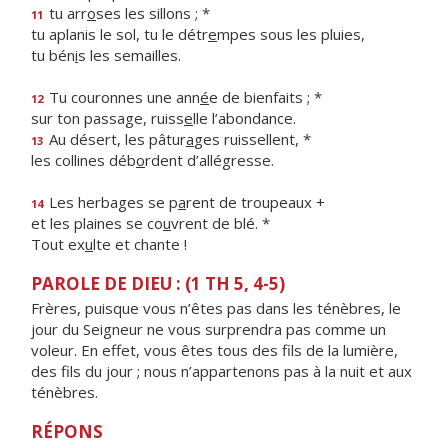
tu arr
o
ses les sillons ; *
11
tu aplanis le sol, tu le détr
e
mpes sous les pluies,
tu bén
i
s les semailles.
Tu couronnes une ann
é
e de bienfaits ; *
12
sur ton passage, ruiss
e
lle l’abondance.
Au désert, les pâtur
a
ges ruissellent, *
13
les collines déb
o
rdent d’allégresse.
Les herbages se p
a
rent de troupeaux +
14
et les plaines se co
u
vrent de blé. *
Tout ex
u
lte et chante !
PAROLE DE DIEU : (1 TH 5, 4-5)
Frères, puisque vous n’êtes pas dans les ténèbres, le
jour du Seigneur ne vous surprendra pas comme un
voleur. En effet, vous êtes tous des fils de la lumière,
des fils du jour ; nous n’appartenons pas à la nuit et aux
ténèbres.
RÉPONS