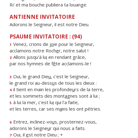
R/ et ma bouche publiera ta louange.
ANTIENNE INVITATOIRE
Adorons le Seigneur, il est notre Dieu.
PSAUME INVITATOIRE : (94)
Venez, crions de j
o
ie pour le Seigneur,
1
acclamons notre Roch
e
r, notre salut !
Allons jusqu'à lu
i
en rendant grâce,
2
par nos hymnes de f
ê
te acclamons-le !
Oui, le grand Die
u
, c'est le Seigneur,
3
le grand roi au-dess
u
s de tous les dieux :
il tient en main les profonde
u
rs de la terre,
4
et les sommets des mont
a
gnes sont à lui ;
à lui la mer, c'est lu
i
qui l'a faite,
5
et les terres, car ses m
a
ins les ont pétries.
Entrez, inclinez-vo
u
s, prosternez-vous,
6
adorons le Seigne
u
r qui nous a faits.
Oui, il
e
st notre Dieu ; +
7