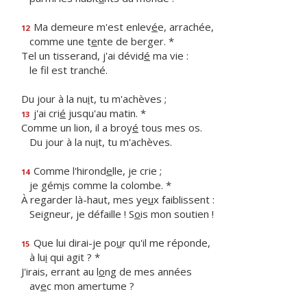
Ma demeure m'est enlev
é
e, arrachée,
12
comme une t
e
nte de berger. *
Tel un tisserand, j'ai dévid
é
ma vie :
le f
l est tranché.
Du jour à la nu
i
t, tu m'achèves ;
j'ai cri
é
jusqu'au matin. *
13
Comme un lion, il a broy
é
tous mes os.
Du jour à la nu
i
t, tu m'achèves.
Comme l'hirond
e
lle, je crie ;
14
je gém
i
s comme la colombe. *
À regarder là-haut, mes ye
u
x faiblissent :
Seigneur, je défaille ! S
o
is mon soutien !
Que lui dirai-je po
u
r qu'il me réponde,
15
à lu
i
qui agit ? *
J'irais, errant au l
o
ng de mes années
av
e
c mon amertume ?