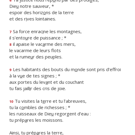
6
Die
u
notre sauveur, *
espoir des horiz
o
ns de la terre
et des r
i
ves lointaines.
Sa force enrac
i
ne les montagnes,
7
il s’ento
u
re de puissance ; *
il apaise le vac
a
rme des mers,
8
le vacarme de leurs flots
et la rume
u
r des peuples.
Les habitants des bouts du m
o
nde sont pris d’effroi
9
à la v
u
e de tes signes ; *
aux portes du lev
a
nt et du couchant
tu fais jaill
i
r des cris de joie.
Tu visites la t
e
rre et tu l’abreuves,
10
tu la c
o
mbles de richesses ; *
les ruisseaux de Die
u
regorgent d’eau :
tu prép
a
res les moissons.
Ainsi, tu prép
a
res la terre,