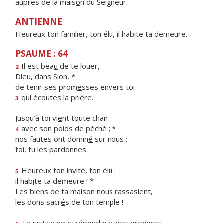
auprès de la mais
o
n du Seigneur.
ANTIENNE
Heureux ton familier, ton élu, il habite ta demeure.
PSAUME : 64
Il est bea
u
de te louer,
2
Die
u
, dans Sion, *
de tenir ses prom
e
sses envers toi
qui éco
u
tes la prière.
3
Jusqu’à toi vi
e
nt toute chair
avec son p
o
ids de péché ; *
4
nos fautes ont domin
é
sur nous :
t
o
i, tu les pardonnes.
Heureux ton invit
é
, ton élu :
5
il hab
i
te ta demeure ! *
Les biens de ta mais
o
n nous rassasient,
les dons sacr
é
s de ton temple !
Ta justice nous rép
o
nd par des prodiges,