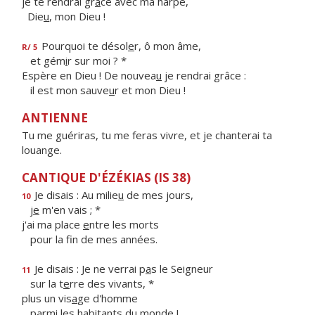
je te rendrai gr
â
ce avec ma harpe,
Die
u
, mon Dieu !
Pourquoi te désol
e
r, ô mon âme,
R/ 5
et gém
i
r sur moi ? *
Espère en Dieu ! De nouvea
u
je rendrai grâce :
il est mon sauve
u
r et mon Dieu !
ANTIENNE
Tu me guériras, tu me feras vivre, et je chanterai ta
louange.
CANTIQUE D'ÉZÉKIAS (IS 38)
Je disais : Au milie
u
de mes jours,
10
j
e
m'en vais ; *
j'ai ma place
e
ntre les morts
pour la f
n de mes années.
Je disais : Je ne verrai p
a
s le Seigneur
11
sur la t
e
rre des vivants, *
plus un vis
a
ge d'homme
parmi les habit
a
nts du monde !