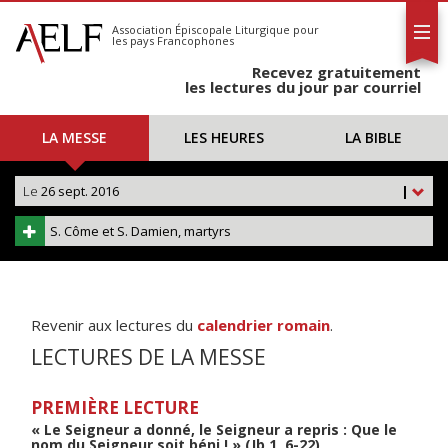
L'AELF
S'abonner
Association Épiscopale Liturgique
pour
les pays Francophones
Calendrier
Recevez gratuitement
Contact
les lectures du jour par courriel
LA MESSE
LES HEURES
LA BIBLE
Le
26 sept. 2016
|
S. Côme et S. Damien, martyrs
Revenir aux lectures du
calendrier romain
.
LECTURES DE LA MESSE
PREMIÈRE LECTURE
« Le Seigneur a donné, le Seigneur a repris : Que le
nom du Seigneur soit béni ! » (Jb 1, 6-22)