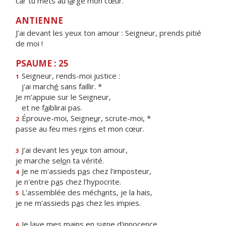
car tu mets au l
a
rge mon cœur.
ANTIENNE
J’ai devant les yeux ton amour : Seigneur, prends pitié
de moi !
PSAUME : 25
Seigneur, rends-moi justice :
1
j'ai march
é
sans faillir. *
Je m'appuie sur le Seigneur,
et ne f
a
iblirai pas.
Éprouve-moi, Seigne
u
r, scrute-moi, *
2
passe au feu mes r
e
ins et mon cœur.
J'ai devant les ye
u
x ton amour,
3
je marche sel
o
n ta vérité.
Je ne m'assieds p
a
s chez l'imposteur,
4
je n'entre p
a
s chez l'hypocrite.
L'assemblée des méch
a
nts, je la hais,
5
je ne m'assieds p
a
s chez les impies.
Je lave mes mains en s
i
gne d'innocence
6