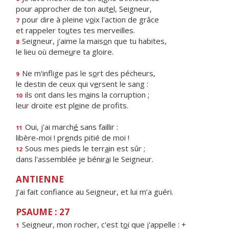
pour approcher de ton aut
e
l, Seigneur,
pour dire à pleine v
o
ix l'action de grâce
7
et rappeler to
u
tes tes merveilles.
Seigneur, j'aime la mais
o
n que tu habites,
8
le lieu où deme
u
re ta gloire.
Ne m'inflige pas le s
o
rt des pécheurs,
9
le destin de ceux qui v
e
rsent le sang :
ils ont dans les m
a
ins la corruption ;
10
leur droite est pl
e
ine de profits.
Oui, j'ai march
é
sans faillir :
11
libère-moi ! pr
e
nds pitié de moi !
Sous mes pieds le terr
a
in est sûr ;
12
dans l'assemblée je bénir
a
i le Seigneur.
ANTIENNE
J’ai fait confiance au Seigneur, et lui m’a guéri.
PSAUME : 27
Seigneur, mon rocher, c'est t
o
i que j'appelle : +
1