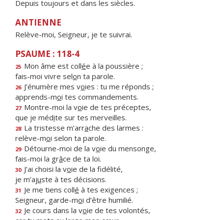
Depuis toujours et dans les siècles.
ANTIENNE
Relève-moi, Seigneur, je te suivrai.
PSAUME : 118-4
Mon âme est coll
é
e à la poussière ;
25
fais-moi vivre sel
o
n ta parole.
J’énumère mes v
o
ies : tu me réponds ;
26
apprends-m
o
i tes commandements.
Montre-moi la v
o
ie de tes préceptes,
27
que je méd
i
te sur tes merveilles.
La tristesse m’arr
a
che des larmes :
28
relève-m
o
i selon ta parole.
Détourne-moi de la v
o
ie du mensonge,
29
fais-moi la gr
â
ce de ta loi.
J’ai choisi la v
o
ie de la fidélité,
30
je m’aj
u
ste à tes décisions.
Je me tiens coll
é
à tes exigences ;
31
Seigneur, garde-m
o
i d’être humilié.
Je cours dans la v
o
ie de tes volontés,
32