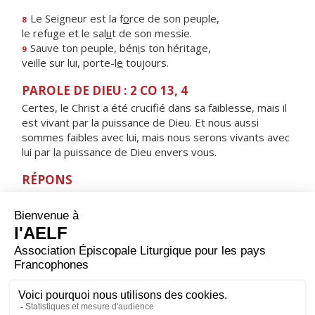
Le Seigneur est la f
o
rce de son peuple,
8
le refuge et le sal
u
t de son messie.
Sauve ton peuple, bén
i
s ton héritage,
9
veille sur lui, porte-l
e
toujours.
PAROLE DE DIEU : 2 CO 13, 4
Certes, le Christ a été crucifié dans sa faiblesse, mais il
est vivant par la puissance de Dieu. Et nous aussi
sommes faibles avec lui, mais nous serons vivants avec
lui par la puissance de Dieu envers vous.
RÉPONS
V/
Mon âme est collée à la poussière ;
fais-moi vivre selon ta parole.
ORAISON
Nous te prions, Seigneur Jésus Christ, à l’heure où tu fus
élevé sur la croix pour le rachat du monde et où les
ténèbres couvraient toute la terre : accorde-nous
toujours la lumière qui nous guidera jusqu’à la vraie vie.