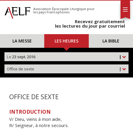
L'AELF
S'abonner
Association Épiscopale Liturgique
pour
les pays Francophones
Calendrier
Recevez gratuitement
Contact
les lectures du jour par courriel
LA MESSE
LES HEURES
LA BIBLE
Le
23 sept. 2016
|
Office de sexte
|
OFFICE DE SEXTE
INTRODUCTION
V/ Dieu, viens à mon aide,
R/ Seigneur, à notre secours.