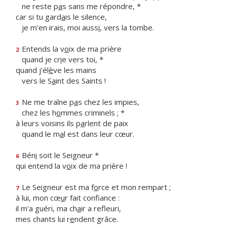
ne reste p
a
s sans me répondre, *
car si tu gard
a
is le silence,
je m'en irais, moi auss
i
, vers la tombe.
Entends la v
o
ix de ma prière
2
quand je cr
i
e vers toi, *
quand j'él
è
ve les mains
vers le S
a
int des Saints !
Ne me traîne p
a
s chez les impies,
3
chez les h
o
mmes criminels ; *
à leurs voisins ils p
a
rlent de paix
quand le m
a
l est dans leur cœur.
Bén
i
soit le Seigneur *
6
qui entend la v
o
ix de ma prière !
Le Seigneur est ma f
o
rce et mon rempart ;
7
à lui, mon cœ
u
r fait confiance :
il m'a guéri, ma ch
a
ir a refleuri,
mes chants lui r
e
ndent grâce.