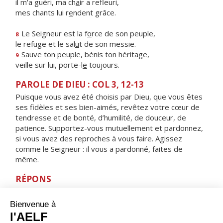
il m'a guéri, ma ch
a
ir a refleuri,
mes chants lui r
e
ndent grâce.
Le Seigneur est la f
o
rce de son peuple,
8
le refuge et le sal
u
t de son messie.
Sauve ton peuple, bén
i
s ton héritage,
9
veille sur lui, porte-l
e
toujours.
PAROLE DE DIEU : COL 3, 12-13
Puisque vous avez été choisis par Dieu, que vous êtes
ses fidèles et ses bien-aimés, revêtez votre cœur de
tendresse et de bonté, d’humilité, de douceur, de
patience. Supportez-vous mutuellement et pardonnez,
si vous avez des reproches à vous faire. Agissez
comme le Seigneur : il vous a pardonné, faites de
même.
RÉPONS
V/
Le Seigneur est tendresse et pitié,
lent à la colère et plein d'amour.
ORAISON