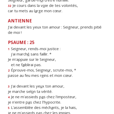
Seigneur, garde-m
o
i d’être humilié.
Je cours dans la v
o
ie de tes volontés,
32
car tu mets au l
a
rge mon cœur.
ANTIENNE
J’ai devant les yeux ton amour : Seigneur, prends pitié
de moi !
PSAUME : 25
Seigneur, rends-moi justice :
1
j'ai march
é
sans faillir. *
Je m'appuie sur le Seigneur,
et ne f
a
iblirai pas.
Éprouve-moi, Seigne
u
r, scrute-moi, *
2
passe au feu mes r
e
ins et mon cœur.
J'ai devant les ye
u
x ton amour,
3
je marche sel
o
n ta vérité.
Je ne m'assieds p
a
s chez l'imposteur,
4
je n'entre p
a
s chez l'hypocrite.
L'assemblée des méch
a
nts, je la hais,
5
je ne m'assieds p
a
s chez les impies.