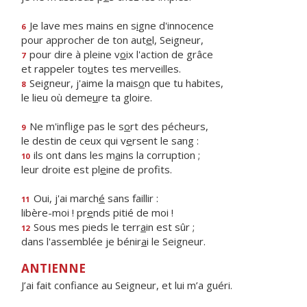
Je lave mes mains en s
i
gne d'innocence
6
pour approcher de ton aut
e
l, Seigneur,
pour dire à pleine v
o
ix l'action de grâce
7
et rappeler to
u
tes tes merveilles.
Seigneur, j'aime la mais
o
n que tu habites,
8
le lieu où deme
u
re ta gloire.
Ne m'inflige pas le s
o
rt des pécheurs,
9
le destin de ceux qui v
e
rsent le sang :
ils ont dans les m
a
ins la corruption ;
10
leur droite est pl
e
ine de profits.
Oui, j'ai march
é
sans faillir :
11
libère-moi ! pr
e
nds pitié de moi !
Sous mes pieds le terr
a
in est sûr ;
12
dans l'assemblée je bénir
a
i le Seigneur.
ANTIENNE
J’ai fait confiance au Seigneur, et lui m’a guéri.