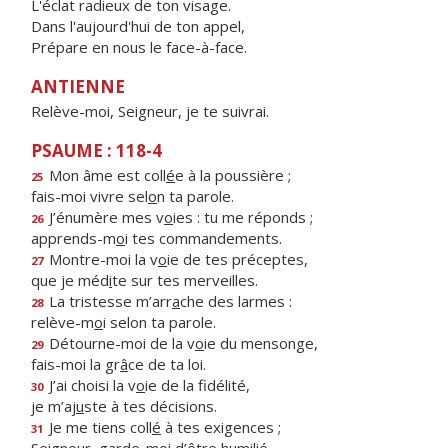
L'éclat radieux de ton visage.
Dans l'aujourd'hui de ton appel,
Prépare en nous le face-à-face.
ANTIENNE
Relève-moi, Seigneur, je te suivrai.
PSAUME : 118-4
Mon âme est coll
é
e à la poussière ;
25
fais-moi vivre sel
o
n ta parole.
J’énumère mes v
o
ies : tu me réponds ;
26
apprends-m
o
i tes commandements.
Montre-moi la v
o
ie de tes préceptes,
27
que je méd
i
te sur tes merveilles.
La tristesse m’arr
a
che des larmes :
28
relève-m
o
i selon ta parole.
Détourne-moi de la v
o
ie du mensonge,
29
fais-moi la gr
â
ce de ta loi.
J’ai choisi la v
o
ie de la fidélité,
30
je m’aj
u
ste à tes décisions.
Je me tiens coll
é
à tes exigences ;
31