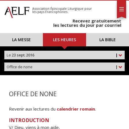
L'AELF
S'abonner
Association Épiscopale Liturgique
pour
les pays Francophones
Calendrier
Recevez gratuitement
Contact
les lectures du jour par courriel
LA MESSE
LES HEURES
LA BIBLE
Le
23 sept. 2016
|
Office de none
|
OFFICE DE NONE
Revenir aux lectures du
calendrier romain
.
INTRODUCTION
V/ Dieu, viens à mon aide,