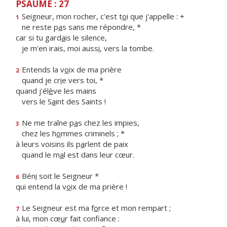
PSAUME : 27
Seigneur, mon rocher, c'est t
o
i que j'appelle : +
1
ne reste p
a
s sans me répondre, *
car si tu gard
a
is le silence,
je m'en irais, moi auss
i
, vers la tombe.
Entends la v
o
ix de ma prière
2
quand je cr
i
e vers toi, *
quand j'él
è
ve les mains
vers le S
a
int des Saints !
Ne me traîne p
a
s chez les impies,
3
chez les h
o
mmes criminels ; *
à leurs voisins ils p
a
rlent de paix
quand le m
a
l est dans leur cœur.
Bén
i
soit le Seigneur *
6
qui entend la v
o
ix de ma prière !
Le Seigneur est ma f
o
rce et mon rempart ;
7
à lui, mon cœ
u
r fait confiance :