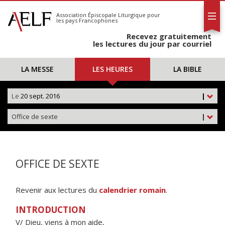
L'AELF
S'abonner
Association Épiscopale Liturgique
pour
les pays Francophones
Calendrier
Recevez gratuitement
Contact
les lectures du jour par courriel
LA MESSE
LES HEURES
LA BIBLE
Le
20 sept. 2016
|
Office de sexte
|
OFFICE DE SEXTE
Revenir aux lectures du
calendrier romain
.
INTRODUCTION
V/ Dieu, viens à mon aide,