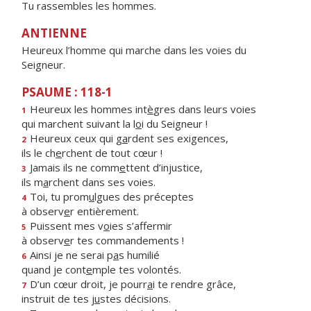
Tu rassembles les hommes.
ANTIENNE
Heureux l’homme qui marche dans les voies du
Seigneur.
PSAUME : 118-1
Heureux les hommes int
è
gres dans leurs voies
1
qui marchent suivant la l
o
i du Seigneur !
Heureux ceux qui g
a
rdent ses exigences,
2
ils le ch
e
rchent de tout cœur !
Jamais ils ne comm
e
ttent d’injustice,
3
ils m
a
rchent dans ses voies.
Toi, tu prom
u
lgues des préceptes
4
à observ
e
r entièrement.
Puissent mes v
o
ies s’affermir
5
à observ
e
r tes commandements !
Ainsi je ne serai p
a
s humilié
6
quand je cont
e
mple tes volontés.
D’un cœur droit, je pourr
a
i te rendre grâce,
7
instruit de tes j
u
stes décisions.