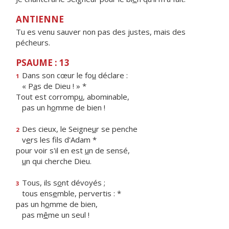
ANTIENNE
Tu es venu sauver non pas des justes, mais des
pécheurs.
PSAUME : 13
Dans son cœur le fo
u
déclare :
1
« P
a
s de Dieu ! » *
Tout est corromp
u
, abominable,
pas un h
o
mme de bien !
Des cieux, le Seigne
u
r se penche
2
v
e
rs les fils d'Adam *
pour voir s'il en est
u
n de sensé,
u
n qui cherche Dieu.
Tous, ils s
o
nt dévoyés ;
3
tous ens
e
mble, pervertis : *
pas un h
o
mme de bien,
pas m
ê
me un seul !