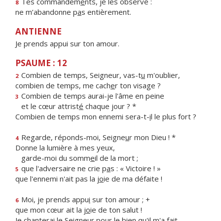
Tes commandem
e
nts, je les observe :
8
ne m’abandonne p
a
s entièrement.
ANTIENNE
Je prends appui sur ton amour.
PSAUME : 12
Combien de temps, Seigneur, vas-t
u
m'oublier,
2
combien de temps, me cach
e
r ton visage ?
Combien de temps aurai-je l'âme en peine
3
et le cœur attrist
é
chaque jour ? *
Combien de temps mon ennemi sera-t-
i
l le plus fort ?
Regarde, réponds-moi, Seigne
u
r mon Dieu ! *
4
Donne la lumière à mes yeux,
garde-moi du somm
e
il de la mort ;
que l'adversaire ne crie p
a
s : « Victoire ! »
5
que l'ennemi n'ait pas la j
o
ie de ma défaite !
Moi, je prends appu
i
sur ton amour ; +
6
que mon cœur ait la j
o
ie de ton salut !
Je chanterai le Seigneur pour le bi
e
n qu'il m'a fait.