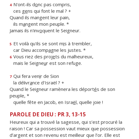
N'ont-ils d
o
nc pas compris,
4
ces g
e
ns qui font le mal ? +
Quand ils mangent leur pain,
ils m
a
ngent mon peuple. *
Jamais ils n'inv
o
quent le Seigneur.
Et voilà qu'ils se sont m
i
s à trembler,
5
car Dieu accomp
a
gne les justes. *
Vous riez des proj
e
ts du malheureux,
6
mais le Seigne
u
r est son refuge.
Qui fera ven
i
r de Sion
7
la délivr
a
nce d'Israël ? +
Quand le Seigneur ramènera les déport
é
s de son
peuple, *
quelle fête en Jacob, en Isra
ë
l, quelle joie !
PAROLE DE DIEU : PR 3, 13-15
Heureux qui a trouvé la sagesse, qui s’est procuré la
raison ! Car sa possession vaut mieux que possession
d’argent et son revenu est meilleur que l’or. Elle est