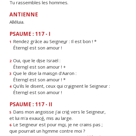
Tu rassembles les hommes.
ANTIENNE
Alléluia.
PSAUME : 117 - I
Rendez grâce au Seigne
u
r : Il est bon ! *
1
Étern
e
l est son amour !
Oui, que le d
i
se Israël :
2
Étern
e
l est son amour ! +
Que le dise la mais
o
n d'Aaron :
3
Étern
e
l est son amour ! *
Qu'ils le disent, ceux qui cr
a
ignent le Seigneur :
4
Étern
e
l est son amour !
PSAUME : 117 - II
Dans mon angoisse j'ai cri
é
vers le Seigneur,
5
et lui m'a exauc
é
, mis au large.
Le Seigneur est pour m
o
i, je ne crains pas ;
6
que pourrait un h
o
mme contre moi ?