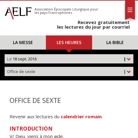
L'AELF
S'abonner
Association Épiscopale Liturgique
pour
les pays Francophones
Calendrier
Recevez gratuitement
Contact
les lectures du jour par courriel
LA MESSE
LES HEURES
LA BIBLE
Le
18 sept. 2016
|
Office de sexte
|
OFFICE DE SEXTE
Revenir aux lectures du
calendrier romain
.
INTRODUCTION
V/ Dieu, viens à mon aide,