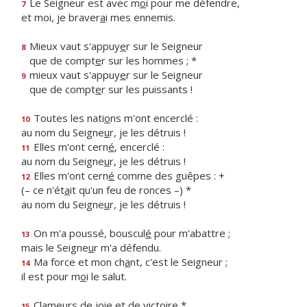
Le Seigneur est avec m
o
i pour me défendre,
7
et moi, je braver
a
i mes ennemis.
Mieux vaut s'appuy
e
r sur le Seigneur
8
que de compt
e
r sur les hommes ; *
mieux vaut s'appuy
e
r sur le Seigneur
9
que de compt
e
r sur les puissants !
Toutes les nati
o
ns m'ont encerclé :
10
au nom du Seigne
u
r, je les détruis !
Elles m'ont cern
é
, encerclé :
11
au nom du Seigne
u
r, je les détruis !
Elles m'ont cern
é
comme des guêpes : +
12
(– ce n'ét
a
it qu'un feu de ronces –) *
au nom du Seigne
u
r, je les détruis !
On m'a poussé, bouscul
é
pour m'abattre ;
13
mais le Seigne
u
r m'a défendu.
Ma force et mon ch
a
nt, c'est le Seigneur ;
14
il est pour m
o
i le salut.
Clameurs de j
o
ie et de victoire *
15