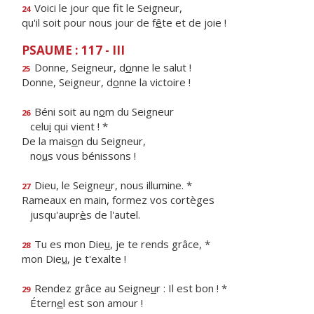
Voici le jour que f
t le Seigneur,
24
qu'il soit pour nous jour de f
ê
te et de joie !
PSAUME : 117 - III
Donne, Seigneur, d
o
nne le salut !
25
Donne, Seigneur, d
o
nne la victoire !
Béni soit au n
o
m du Seigneur
26
celu
i
qui vient ! *
De la mais
o
n du Seigneur,
no
u
s vous bénissons !
Dieu, le Seigne
u
r, nous illumine. *
27
Rameaux en main, formez vos cortèges
jusqu'aupr
è
s de l'autel.
Tu es mon Die
u
, je te rends grâce, *
28
mon Die
u
, je t'exalte !
Rendez grâce au Seigne
u
r : Il est bon ! *
29
Étern
e
l est son amour !