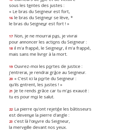
sous les t
e
ntes des justes :
« Le bras du Seigneur est fort,
le bras du Seigne
u
r se lève, *
16
le bras du Seigne
u
r est fort ! »
Non, je ne mourrai p
a
s, je vivrai
17
pour annoncer les acti
o
ns du Seigneur :
il m'a frappé, le Seigne
u
r, il m'a frappé,
18
mais sans me livr
e
r à la mort.
Ouvrez-moi les p
o
rtes de justice :
19
j'entrerai, je rendrai gr
â
ce au Seigneur.
« C'est ici la p
o
rte du Seigneur :
20
qu'ils
e
ntrent, les justes ! »
Je te rends grâce car tu m'
a
s exaucé :
21
tu es pour m
o
i le salut.
La pierre qu'ont rejet
é
e les bâtisseurs
22
est deven
u
e la pierre d'angle :
c'est là l'œ
u
vre du Seigneur,
23
la merv
e
ille devant nos yeux.