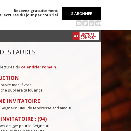
Recevez gratuitement
S'ABONNER
s lectures du jour par courriel
API
LECTURE
A+
CONFORT
 DES LAUDES
 lectures du
calendrier romain
.
UCTION
 ouvre mes lèvres,
che publiera ta louange.
E INVITATOIRE
, Seigneur, Dieu de tendresse et d’amour.
NVITATOIRE : (94)
ns de j
o
ie pour le Seigneur,