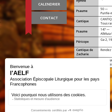
Hymne
CALENDRIER
50 —
Psaume
Purifie-
CONTACT
serai bl
CANTIQU
Cantique
Tous ras
147 —
Psaume
Alléluia 
Ga 2, 1
Péricope
Cantique de
Rendez t
Zacharie
Seigneur
Conclusion
Écriture