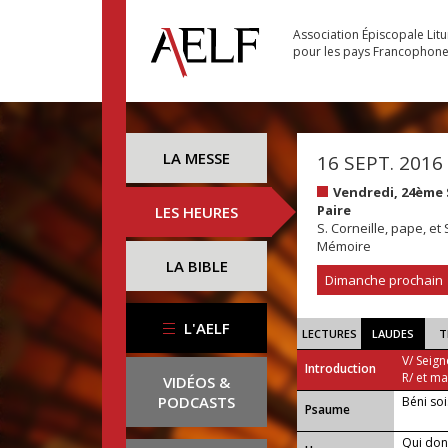
Association Épiscopale Lit
pour les pays Francophon
LA MESSE
16 SEPT. 2016
Vendredi, 24ème
Paire
LES HEURES
S. Corneille, pape, et
Mémoire
LA BIBLE
Dimanche prochain
L'AELF
LECTURES
LAUDES
T
V/ Seign
Introduction
R/ et m
VIDÉOS &
PODCASTS
Béni soi
Psaume
Qui don