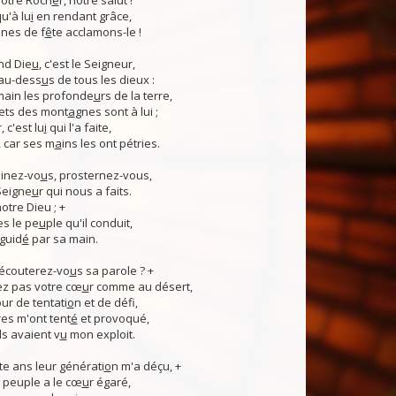
otre Roch
e
r, notre salut !
u'à lu
i
en rendant grâce,
nes de f
ê
te acclamons-le !
nd Die
u
, c'est le Seigneur,
 au-dess
u
s de tous les dieux :
 main les profonde
u
rs de la terre,
ets des mont
a
gnes sont à lui ;
, c'est lu
i
qui l'a faite,
, car ses m
a
ins les ont pétries.
linez-vo
u
s, prosternez-vous,
Seigne
u
r qui nous a faits.
notre Dieu ; +
s le pe
u
ple qu'il conduit,
guid
é
par sa main.
 écouterez-vo
u
s sa parole ? +
z pas votre cœ
u
r comme au désert,
r de tentati
o
n et de défi,
es m'ont tent
é
et provoqué,
ls avaient v
u
mon exploit.
e ans leur générati
o
n m'a déçu, +
 Ce peuple a le cœ
u
r égaré,