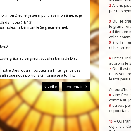
acclamons n
Allons jusq
2
par nos hym
moi, mon Dieu, et je serai pur ; lave mon âme, et je
anc plus que neige.
Oui, le gra
3
E de Tobie (Tb 13) —
le grand roi
semblés, ils béniront le Seigneur éternel.
il tient en
4
et les somm
!
à lui la mer
5
9b-20
et les terres
Entrez, inc
oute grâce au Seigneur, vous les bénis de Dieu !
6
adorons le 
Oui, il
e
st 
7
 notre Dieu, ouvre nos cœurs à l'intelligence des
nous somme
s afin que nous portions témoignage à ton Fi...
le troupeau 
veille
lendemain
Aujourd'hui
« Ne ferme
8
comme au jou
où vos pèr
9
et pourtant i
« Quarant
10
et j'ai dit :