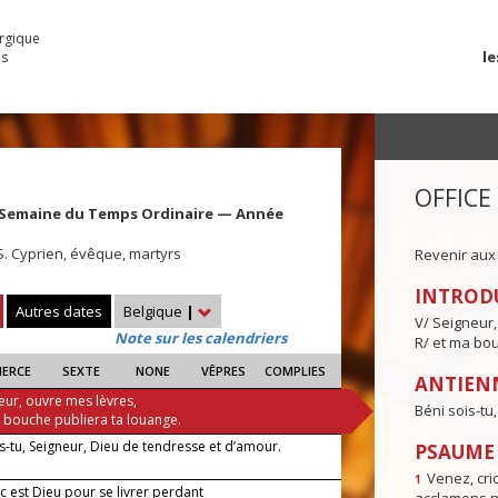
urgique
le
es
OFFICE
 Semaine du Temps Ordinaire — Année
 S. Cyprien, évêque, martyrs
Revenir aux
INTROD
Autres dates
Belgique
|
V/ Seigneur,
Note sur les calendriers
R/ et ma bou
IERCE
SEXTE
NONE
VÊPRES
COMPLIES
ANTIENN
eur, ouvre mes lèvres,
Béni sois-tu
a bouche publiera ta louange.
s-tu, Seigneur, Dieu de tendresse et d’amour.
PSAUME I
Venez, crio
1
c est Dieu pour se livrer perdant