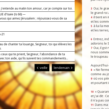
Oui, le gra
 j'entende au matin ton amour, car je compte sur toi.
3
le grand roi
E d'Isaïe (Is 66) —
il tient en
4
 vous qui aimez Jérusalem ; réjouissez-vous de sa
et les somm
à lui la mer
5
!
et les terres
8-21
Entrez, inc
6
adorons le 
eau de chanter ta louange, Seigneur, toi qui élèves les
Oui, il
e
st 
.
7
nous somme
ceux qui te prient, Seigneur, l'abondance de ta
le troupeau 
vec ton aide, qu'ils suivent tes commandements...
Aujourd'hui
veille
lendemain
« Ne ferme
8
comme au jou
où vos pèr
9
et pourtant i
« Quarant
10
et j'ai dit :
il n'a pas co
Dans ma co
11