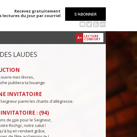
Recevez gratuitement
S'ABONNER
s lectures du jour par courriel
API
LECTURE
A+
CONFORT
 DES LAUDES
UCTION
 ouvre mes lèvres,
che publiera ta louange.
E INVITATOIRE
e Seigneur parmi les chants d'allégresse.
NVITATOIRE : (94)
ns de j
o
ie pour le Seigneur,
otre Roch
e
r, notre salut !
u'à lu
i
en rendant grâce,
nes de f
ê
te acclamons-le !