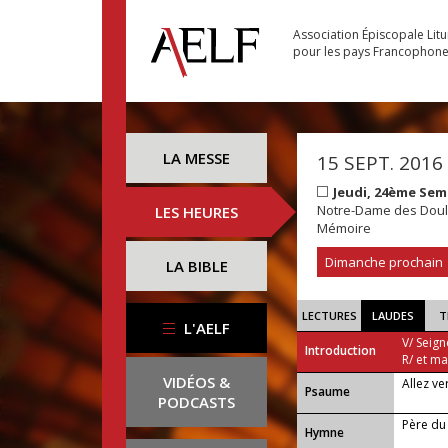
Association Épiscopale Lit
pour les pays Francophon
LA MESSE
15 SEPT. 2016
Jeudi, 24ème Sem
Notre-Dame des Dou
LES HEURES
Mémoire
Dimanche prochain
LA BIBLE
LECTURES
LAUDES
T
L'AELF
V/ Seign
Introduction
R/ et m
VIDÉOS &
Allez ve
Psaume
PODCASTS
Père du
Hymne