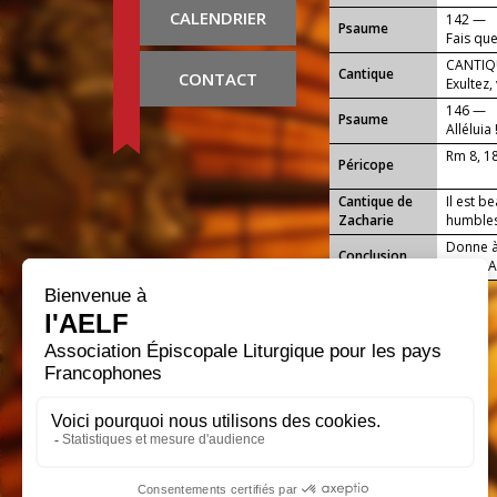
CALENDRIER
142 —
Psaume
Fais que
CANTIQU
Cantique
CONTACT
Exultez,
joie !
146 —
Psaume
Alléluia 
Rm 8, 1
Péricope
Cantique de
Il est b
Zacharie
humbles
Donne à 
Conclusion
grâce. A