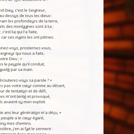
nd Die
u
, c'est le Seigneur,
 au-dess
u
s de tous les dieux :
 main les profonde
u
rs de la terre,
ets des mont
a
gnes sont à lui ;
, c'est lu
i
qui l'a faite,
, car ses m
a
ins les ont pétries.
linez-vo
u
s, prosternez-vous,
Seigne
u
r qui nous a faits.
notre Dieu ; +
s le pe
u
ple qu'il conduit,
guid
é
par sa main.
 écouterez-vo
u
s sa parole ? +
z pas votre cœ
u
r comme au désert,
r de tentati
o
n et de défi,
es m'ont tent
é
et provoqué,
ls avaient v
u
mon exploit.
e ans leur générati
o
n m'a déçu, +
 Ce peuple a le cœ
u
r égaré,
nn
u
mes chemins.
lère, j'en ai f
a
it le serment :