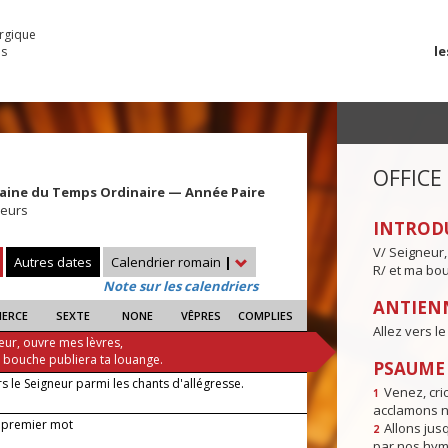
urgique
le
es
OFFICE
aine du Temps Ordinaire — Année Paire
leurs
INTROD
V/ Seigneur,
Autres dates
Calendrier romain
|
R/ et ma bou
Note sur les calendriers
ANTIENN
IERCE
SEXTE
NONE
VÊPRES
COMPLIES
Allez vers l
eur, ouvre mes lèvres,
a bouche publiera ta louange.
PSAUME I
rs le Seigneur parmi les chants d'allégresse.
Venez, crio
1
acclamons n
 premier mot
Allons jusq
2
par nos hym