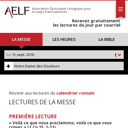
L'AELF
S'abonner
Association Épiscopale Liturgique
pour
les pays Francophones
Calendrier
Recevez gratuitement
Contact
les lectures du jour par courriel
LA MESSE
LES HEURES
LA BIBLE
Le
15 sept. 2016
|
Notre-Dame des Douleurs
Revenir aux lectures du
calendrier romain
.
LECTURES DE LA MESSE
PREMIÈRE LECTURE
« Voilà ce que nous proclamons, voilà ce que vous
croyez » (1 Co 15, 1-11)