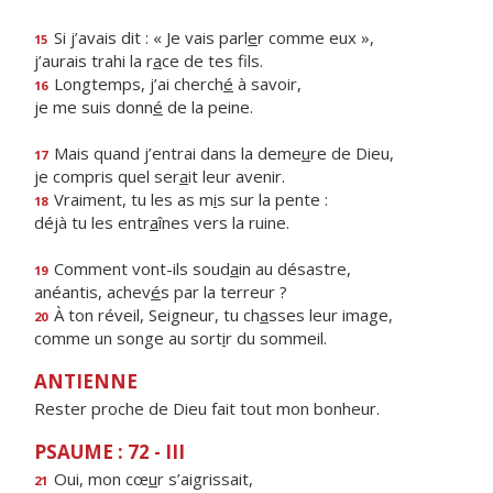
Si j’avais dit : « Je vais parl
e
r comme eux »,
15
j’aurais trahi la r
a
ce de tes fils.
Longtemps, j’ai cherch
é
à savoir,
16
je me suis donn
é
de la peine.
Mais quand j’entrai dans la deme
u
re de Dieu,
17
je compris quel ser
a
it leur avenir.
Vraiment, tu les as m
i
s sur la pente :
18
déjà tu les entr
a
înes vers la ruine.
Comment vont-ils soud
a
in au désastre,
19
anéantis, achev
é
s par la terreur ?
À ton réveil, Seigneur, tu ch
a
sses leur image,
20
comme un songe au sort
i
r du sommeil.
ANTIENNE
Rester proche de Dieu fait tout mon bonheur.
PSAUME : 72 - III
Oui, mon cœ
u
r s’aigrissait,
21