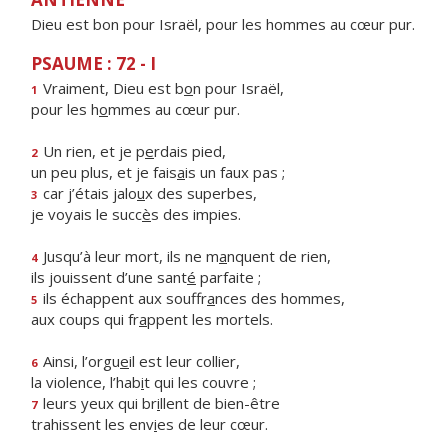
Dieu est bon pour Israël, pour les hommes au cœur pur.
PSAUME : 72 - I
Vraiment, Dieu est b
o
n pour Israël,
1
pour les h
o
mmes au cœur pur.
Un rien, et je p
e
rdais pied,
2
un peu plus, et je fais
a
is un faux pas ;
car j’étais jalo
u
x des superbes,
3
je voyais le succ
è
s des impies.
Jusqu’à leur mort, ils ne m
a
nquent de rien,
4
ils jouissent d’une sant
é
parfaite ;
ils échappent aux souffr
a
nces des hommes,
5
aux coups qui fr
a
ppent les mortels.
Ainsi, l’orgu
e
il est leur collier,
6
la violence, l’hab
i
t qui les couvre ;
leurs yeux qui br
i
llent de bien-être
7
trahissent les env
i
es de leur cœur.