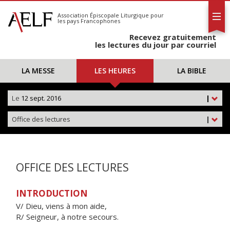
L'AELF
S'abonner
Association Épiscopale Liturgique
pour
les pays Francophones
Calendrier
Recevez gratuitement
Contact
les lectures du jour par courriel
LA MESSE
LES HEURES
LA BIBLE
Le
12 sept. 2016
|
Office des lectures
|
OFFICE DES LECTURES
INTRODUCTION
V/ Dieu, viens à mon aide,
R/ Seigneur, à notre secours.