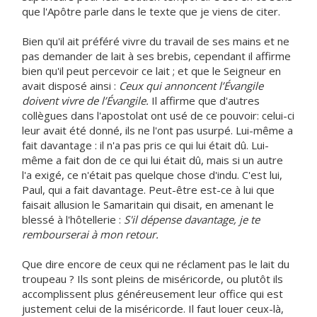
que l'Apôtre parle dans le texte que je viens de citer.
Bien qu'il ait préféré vivre du travail de ses mains et ne
pas demander de lait à ses brebis, cependant il affirme
bien qu'il peut percevoir ce lait ; et que le Seigneur en
avait disposé ainsi :
Ceux qui annoncent l’Évangile
doivent vivre de l’Évangile.
Il affirme que d'autres
collègues dans l'apostolat ont usé de ce pouvoir: celui-ci
leur avait été donné, ils ne l'ont pas usurpé. Lui-même a
fait davantage : il n'a pas pris ce qui lui était dû. Lui-
même a fait don de ce qui lui était dû, mais si un autre
l'a exigé, ce n'était pas quelque chose d'indu. C'est lui,
Paul, qui a fait davantage. Peut-être est-ce à lui que
faisait allusion le Samaritain qui disait, en amenant le
blessé à l'hôtellerie :
S'il dépense davantage, je te
rembourserai à mon retour.
Que dire encore de ceux qui ne réclament pas le lait du
troupeau ? Ils sont pleins de miséricorde, ou plutôt ils
accomplissent plus généreusement leur office qui est
justement celui de la miséricorde. Il faut louer ceux-là,