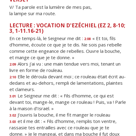
V/ Ta parole est la lumière de mes pas,
la lampe sur ma route.
LECTURE : VOCATION D'EZÉCHIEL (EZ 2, 8-10;
3, 1-11.16-21)
En ce temps-là, le Seigneur me dit :
«
Et toi, fils
2.08
d’homme, écoute ce que je te dis. Ne sois pas rebelle
comme cette engeance de rebelles. Ouvre la bouche,
et mange ce que je te donne. »
Alors j’ai vu : une main tendue vers moi, tenant un
2.09
livre en forme de rouleau.
Elle le déroula devant moi ; ce rouleau était écrit au-
2.10
dedans et au-dehors, rempli de lamentations, plaintes
et clameurs.
Le Seigneur me dit : « Fils d’homme, ce qui est
3.01
devant toi, mange-le, mange ce rouleau ! Puis, va ! Parle
à la maison d’Israël. »
J’ouvris la bouche, il me fit manger le rouleau
3.02
et il me dit : « Fils d’homme, remplis ton ventre,
3.03
rassasie tes entrailles avec ce rouleau que je te
donne. » Je le mangeai, et dans ma bouche il fut doux