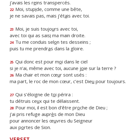
j’avais les r
e
ins transpercés.
Moi, stup
i
de, comme une bête,
22
je ne savais pas, mais j’ét
a
is avec toi.
Moi, je suis toujo
u
rs avec toi,
23
avec toi qui as sais
i
ma main droite.
Tu me conduis sel
o
n tes desseins ;
24
puis tu me prendr
a
s dans la gloire.
Qui donc est pour m
o
i dans le ciel
25
si je n’ai, même avec toi, aucune j
o
ie sur la terre ?
Ma chair et mon cœ
u
r sont usés :
26
ma part, le roc de mon cœur, c’est Die
u
pour toujours.
Qui s’éloigne de t
o
i périra :
27
tu détruis ce
u
x qui te délaissent.
Pour moi, il est bon d’être pr
o
che de Dieu ;
28
j’ai pris refuge aupr
è
s de mon Dieu
pour annoncer les œ
u
vres du Seigneur
aux p
o
rtes de Sion.
VERSET