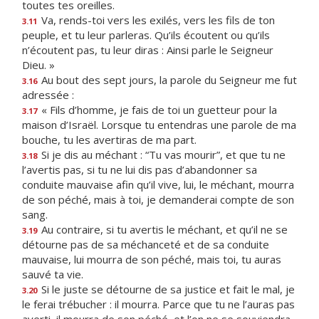
toutes tes oreilles.
Va, rends-toi vers les exilés, vers les fils de ton
3.11
peuple, et tu leur parleras. Qu’ils écoutent ou qu’ils
n’écoutent pas, tu leur diras : Ainsi parle le Seigneur
Dieu. »
Au bout des sept jours, la parole du Seigneur me fut
3.16
adressée :
« Fils d’homme, je fais de toi un guetteur pour la
3.17
maison d’Israël. Lorsque tu entendras une parole de ma
bouche, tu les avertiras de ma part.
Si je dis au méchant : “Tu vas mourir”, et que tu ne
3.18
l’avertis pas, si tu ne lui dis pas d’abandonner sa
conduite mauvaise afin qu’il vive, lui, le méchant, mourra
de son péché, mais à toi, je demanderai compte de son
sang.
Au contraire, si tu avertis le méchant, et qu’il ne se
3.19
détourne pas de sa méchanceté et de sa conduite
mauvaise, lui mourra de son péché, mais toi, tu auras
sauvé ta vie.
Si le juste se détourne de sa justice et fait le mal, je
3.20
le ferai trébucher : il mourra. Parce que tu ne l’auras pas