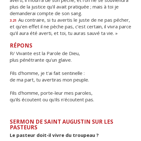
averti, il mourra de son péché, et l’on ne se souviendra
plus de la justice qu’il avait pratiquée ; mais à toi je
demanderai compte de son sang.
Au contraire, si tu avertis le juste de ne pas pécher,
3.21
et qu’en effet il ne pèche pas, c’est certain, il vivra parce
qu’il aura été averti, et toi, tu auras sauvé ta vie. »
RÉPONS
R/ Vivante est la Parole de Dieu,
plus pénétrante qu'un glaive.
Fils d'homme, je t'ai fait sentinelle :
de ma part, tu avertiras mon peuple.
Fils d'homme, porte-leur mes paroles,
qu'ils écoutent ou qu'ils n'écoutent pas.
SERMON DE SAINT AUGUSTIN SUR LES
PASTEURS
Le pasteur doit-il vivre du troupeau ?