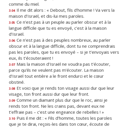
comme du miel.
Il me dit alors : « Debout, fils d’homme ! Va vers la
3.04
maison d’Israël, et dis-lui mes paroles.
Ce n’est pas à un peuple au parler obscur et à la
3.05
langue difficile que tu es envoyé, c’est à la maison
d’Israël.
Ce n’est pas à des peuples nombreux, au parler
3.06
obscur et à la langue difficile, dont tu ne comprendrais
pas les paroles, que tu es envoyé – si je t’envoyais vers
eux, ils t’écouteraient !
Mais la maison d’Israël ne voudra pas t’écouter,
3.07
parce qu’ils ne veulent pas m’écouter. La maison
d’Israël tout entière a le front endurci et le cœur
obstiné.
Et voici que je rends ton visage aussi dur que leur
3.08
visage, ton front aussi dur que leur front.
Comme un diamant plus dur que le roc, ainsi je
3.09
rends ton front. Ne les crains pas, devant eux ne
t’effraie pas – c’est une engeance de rebelles ! »
Puis il me dit : « Fils d’homme, toutes les paroles
3.10
que je te dirai, reçois-les dans ton cœur, écoute de