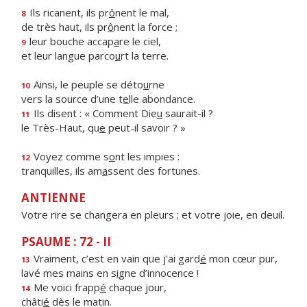
Ils ricanent, ils pr
ô
nent le mal,
8
de très haut, ils pr
ô
nent la force ;
leur bouche accap
a
re le ciel,
9
et leur langue parco
u
rt la terre.
Ainsi, le peuple se déto
u
rne
10
vers la source d’une t
e
lle abondance.
Ils disent : « Comment Die
u
saurait-il ?
11
le Très-Haut, qu
e
peut-il savoir ? »
Voyez comme s
o
nt les impies :
12
tranquilles, ils am
a
ssent des fortunes.
ANTIENNE
Votre rire se changera en pleurs ; et votre joie, en deuil.
PSAUME : 72 - II
Vraiment, c’est en vain que j’ai gard
é
mon cœur pur,
13
lavé mes mains en s
i
gne d’innocence !
Me voici frapp
é
chaque jour,
14
châti
é
dès le matin.