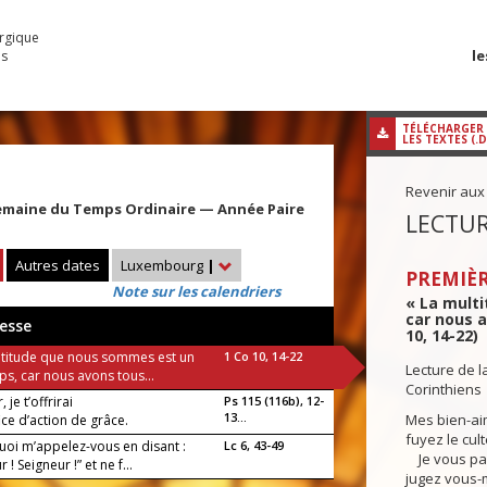
urgique
le
es
TÉLÉCHARGER
LES TEXTES (.
Revenir aux
emaine du Temps Ordinaire — Année Paire
LECTUR
Autres dates
Luxembourg
|
PREMIÈR
Note sur les calendriers
« La mult
car nous a
esse
10, 14-22)
ltitude que nous sommes est un
1 Co 10, 14-22
Lecture de l
ps, car nous avons tous...
Corinthiens
 je t’offrirai
Ps 115 (116b), 12-
13...
Mes bien-ai
fice d’action de grâce.
fuyez le cult
uoi m’appelez-vous en disant :
Lc 6, 43-49
Je vous par
 ! Seigneur !” et ne f...
jugez vous-