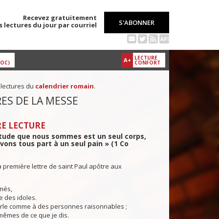
Recevez gratuitement
S'ABONNER
s lectures du jour par courriel
API
LECTURE
A+
DOC)
CONFORT
 lectures du
calendrier romain
.
ES DE LA MESSE
E LECTURE
itude que nous sommes est un seul corps,
vons tous part à un seul pain » (1 Co
a première lettre de saint Paul apôtre aux
més,
e des idoles.
le comme à des personnes raisonnables ;
mêmes de ce que je dis.