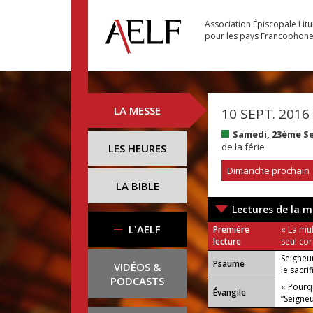
Association Épiscopale Lit
pour les pays Francophon
LA MESSE
10 SEPT. 2016
Samedi, 23ème S
de la férie
LES HEURES
Dimanche prochain
LA BIBLE
Lectures de la m
L'AELF
Première
« La mu
lecture
seul cor
Seigneur,
Psaume
VIDÉOS &
le sacri
PODCASTS
« Pourq
Évangile
“Seigneur