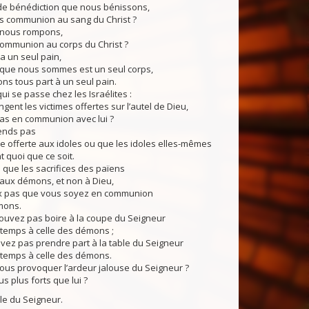
 bénédiction que nous bénissons,
as communion au sang du Christ ?
 nous rompons,
 communion au corps du Christ ?
a un seul pain,
e que nous sommes est un seul corps,
ns tous part à un seul pain.
 se passe chez les Israélites :
gent les victimes offertes sur l’autel de Dieu,
pas en communion avec lui ?
ends pas
e offerte aux idoles ou que les idoles elles-mêmes
 quoi que ce soit.
que les sacrifices des païens
 aux démons, et non à Dieu,
ux pas que vous soyez en communion
mons.
vez pas boire à la coupe du Seigneur
temps à celle des démons ;
vez pas prendre part à la table du Seigneur
temps à celle des démons.
s provoquer l’ardeur jalouse du Seigneur ?
 plus forts que lui ?
du Seigneur.