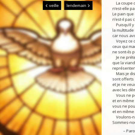
La coupe de
veille
lendemain
n’est-elle p
Le pain que
n’est-il pas
Puisqu’il y 
la multitud
car nous avo
Voyez ce qui
ceux qui man
ne sont-ils 
Je ne prét
que la viand
représentent
Mais je dis 
sont offerts
et je ne ve
avec les dé
Vous ne pou
et en même 
vous ne pou
et en même 
Voulons-nou
Sommes-nous
– Parole 